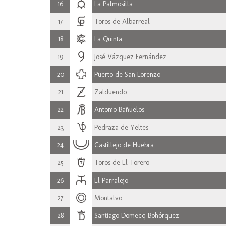
16
La Palmosilla
17
Toros de Albarreal
18
La Quinta
19
José Vázquez Fernández
20
Puerto de San Lorenzo
21
Zalduendo
22
Antonio Bañuelos
23
Pedraza de Yeltes
24
Castillejo de Huebra
25
Toros de El Torero
26
El Parralejo
27
Montalvo
28
Santiago Domecq Bohórquez