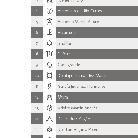
3
Fuente Ymbro
4
Victoriano del Rio Cortés
5
Victorino Martin Andrés
6
Alcurrucén
7
Jandilla
8
El Pilar
9
Garcigrande
10
Domingo Hernández Martín
11
García Jiménez, Hermanos
12
Miura
13
Adolfo Martín Andrés
14
Daniel Ruiz Yagüe
15
Don Luis Algarra Polera