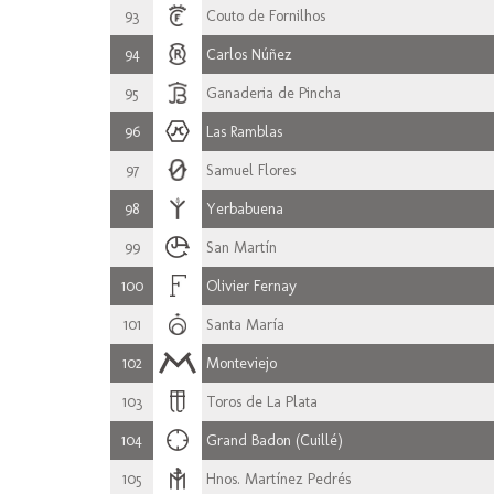
93
Couto de Fornilhos
94
Carlos Núñez
95
Ganaderia de Pincha
96
Las Ramblas
97
Samuel Flores
98
Yerbabuena
99
San Martín
100
Olivier Fernay
101
Santa María
102
Monteviejo
103
Toros de La Plata
104
Grand Badon (Cuillé)
105
Hnos. Martínez Pedrés