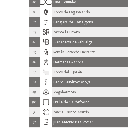
80
Dias Coutinho
81
Toros de Lagunajanda
82
Peñajara de Casta Jijona
83
Monte la Ermita
84
Ganadería de Rehuelga
85
Román Sorando Herrantz
86
Hermanas Azcona
87
Toros del Ojailén
88
Pedro Gutiérrez Moya
89
Vegahermosa
90
Fraile de Valdefresno
91
María Cascón Martín
92
Juan Antonio Ruiz Román