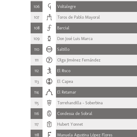
106
Voltalegre
107
Toros de Pablo Mayoral
108
Barcial
109
Don José Luis Marca
110
Saltillo
111
Olga Jiménez Fernández
112
El Risco
113
El Capea
114
El Retamar
115
Torrehandilla - Soberbina
116
Condessa de Sobral
117
Hubert Yonnet
118
Manuela Agustina López Flores