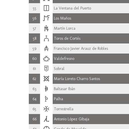
55
La Ventana del Puerto
56
Los Maños
57
Martín Lorca
58
Toros de Cortés
59
Francisco Javier Arauz de Robles
60
Valdefresno
61
Sobral
62
María Loreto Charro Santos
63
Baltasar Ibán
64
Palha
65
Torrestrella
66
Antonio López Gibaja