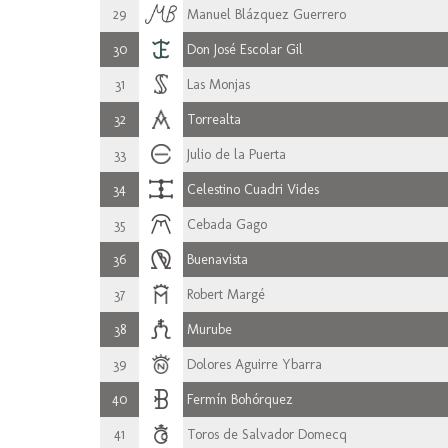
29
Manuel Blázquez Guerrero
30
Don José Escolar Gil
31
Las Monjas
32
Torrealta
33
Julio de la Puerta
34
Celestino Cuadri Vides
35
Cebada Gago
36
Buenavista
37
Robert Margé
38
Murube
39
Dolores Aguirre Ybarra
40
Fermín Bohórquez
41
Toros de Salvador Domecq