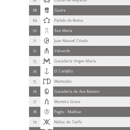
67
Conde de Mayalde
68
Gavira
69
Partido de Resina
70
Ave María
71
Juan Manuel Criado
72
Valverde
73
Ganadería Virgen María
74
El Cortijillo
75
Montealto
76
Ganadería de Ana Romero
77
Murteira Grave
78
Pagès - Mailhan
79
Núñez de Tarifa