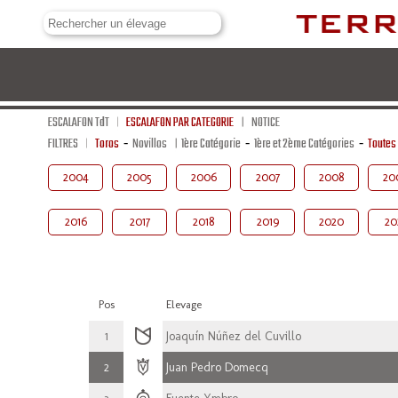
ESCALAFON TdT
ESCALAFON PAR CATEGORIE
NOTICE
FILTRES
Toros
-
Novillos
1ère Catégorie
-
1ère et 2ème Catégories
-
Toutes
2004
2005
2006
2007
2008
20
2016
2017
2018
2019
2020
20
Pos
Elevage
1
Joaquín Núñez del Cuvillo
2
Juan Pedro Domecq