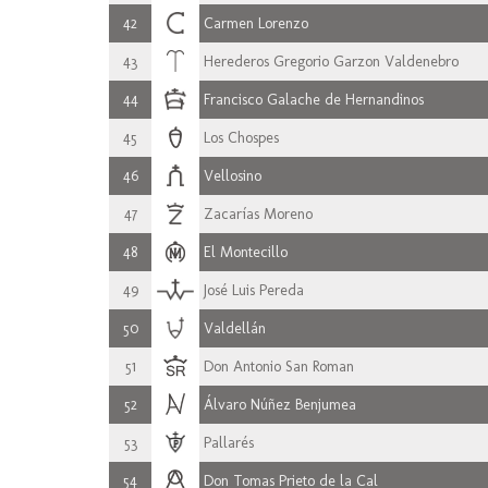
42
Carmen Lorenzo
43
Herederos Gregorio Garzon Valdenebro
44
Francisco Galache de Hernandinos
45
Los Chospes
46
Vellosino
47
Zacarías Moreno
48
El Montecillo
49
José Luis Pereda
50
Valdellán
51
Don Antonio San Roman
52
Álvaro Núñez Benjumea
53
Pallarés
54
Don Tomas Prieto de la Cal