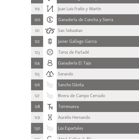
119
Juan Luis Fraile y Martín
120
Ganadería de Concha y Sierra
121
San Sebastian
122
Javier Gallego Garcia
123
Toros de Parladé
124
Ganadería El Tajo
125
Sorando
126
Sancho Dávila
127
Rivera de Campo Cerrado
128
Torrenueva
129
Aurelio Hernando
130
Los Espartales