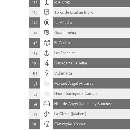
144
José Cruz
145
Toros de Esteban Isidro
146
"El Añadio"
147
Guadalmena
148
El Cotillo
149
Los Ronceles
150
Ganadería La Reina
151
Villamarta
152
Manuel Ángel Millares
153
Hnos. Dominguez Camacho
154
Hrd. de Angel Sanchez y Sanchez
155
La Gloria (Jalabert)
156
Christophe Yonnet