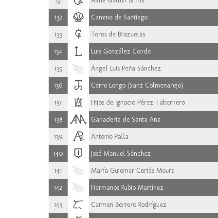
131
Aimé Gallon & fils
132
Camino de Santiago
133
Toros de Brazuelas
134
Luis González Conde
135
Ángel Luis Peña Sánchez
136
Cerro Longo (Sanz Colmenarejo)
137
Hijos de Ignacio Pérez-Tabernero
138
Ganaderia de Santa Ana
139
Antonio Palla
140
José Manuel Sánchez
141
María Guiomar Cortés Moura
142
Hermanos Rubio Martínez
143
Carmen Borrero Rodríguez