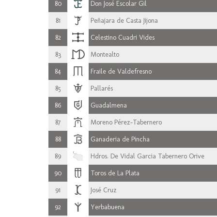
80
Don José Escolar Gil
81
Peñajara de Casta Jijona
82
Celestino Cuadri Vides
83
Montealto
84
Fraile de Valdefresno
85
Pallarés
86
Guadalmena
87
Moreno Pérez-Tabernero
88
Ganaderia de Pincha
89
Hdros. De Vidal Garcia Tabernero Orive
90
Toros de La Plata
91
José Cruz
92
Yerbabuena