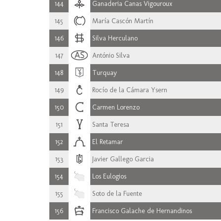
144
Ganaderia Canas Vigouroux
145
María Cascón Martín
146
Silva Herculano
147
António Silva
148
Turquay
149
Rocío de la Cámara Ysern
150
Carmen Lorenzo
151
Santa Teresa
152
El Retamar
153
Javier Gallego Garcia
154
Los Eulogios
155
Soto de la Fuente
156
Francisco Galache de Hernandinos