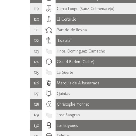
119
Cerro Longo (Sanz Colmenarejo)
120
El Cortijillo
121
Partido de Resina
122
"Espioja"
123
Hnos. Dominguez Camacho
124
Grand Badon (Cuillé)
125
La Suerte
126
Marquis de Albaserrada
127
Quintas
128
Christophe Yonnet
129
Lora Sangran
130
Los Bayones