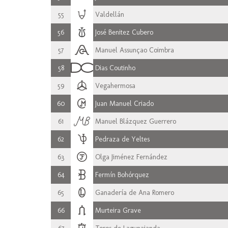
55
Valdellán
56
José Benitez Cubero
57
Manuel Assunçao Coimbra
58
Dias Coutinho
59
Vegahermosa
60
Juan Manuel Criado
61
Manuel Blázquez Guerrero
62
Pedraza de Yeltes
63
Olga Jiménez Fernández
64
Fermín Bohórquez
65
Ganadería de Ana Romero
66
Murteira Grave