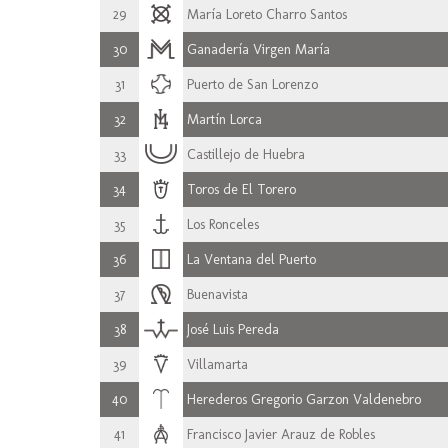
29
María Loreto Charro Santos
30
Ganadería Virgen María
31
Puerto de San Lorenzo
32
Martín Lorca
33
Castillejo de Huebra
34
Toros de El Torero
35
Los Ronceles
36
La Ventana del Puerto
37
Buenavista
38
José Luis Pereda
39
Villamarta
40
Herederos Gregorio Garzon Valdenebro
41
Francisco Javier Arauz de Robles