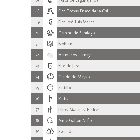
67
Toros de Lagunajanda
68
Don Tomas Prieto de la Cal
69
Don José Luis Marca
70
Camino de Santiago
71
Blohorn
72
Hermanos Tornay
73
Flor de Jara
74
Conde de Mayalde
75
Saltillo
76
Palha
77
Hnos. Martínez Pedrés
78
Aimé Gallon & fils
79
Sorando