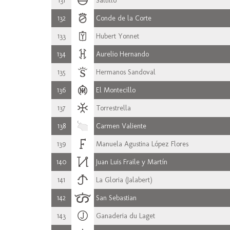
131
Saltillo
132
Conde de la Corte
133
Hubert Yonnet
134
Aurelio Hernando
135
Hermanos Sandoval
136
El Montecillo
137
Torrestrella
138
Carmen Valiente
139
Manuela Agustina López Flores
140
Juan Luis Fraile y Martín
141
La Gloria (Jalabert)
142
San Sebastian
143
Ganaderia du Laget