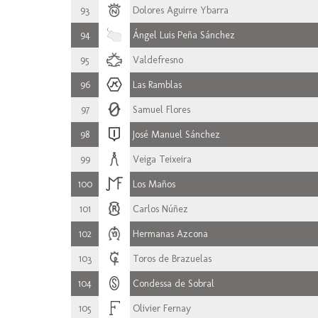
93
Dolores Aguirre Ybarra
94
Ángel Luis Peña Sánchez
95
Valdefresno
96
Las Ramblas
97
Samuel Flores
98
José Manuel Sánchez
99
Veiga Teixeira
100
Los Maños
101
Carlos Núñez
102
Hermanas Azcona
103
Toros de Brazuelas
104
Condessa de Sobral
105
Olivier Fernay