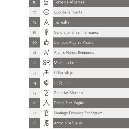
16
Toros de Albarreal
17
Julio de la Puerta
18
Torrealta
19
García Jiménez, Hermanos
20
Don Luis Algarra Polera
21
Álvaro Núñez Benjumea
22
Monte la Ermita
23
El Parralejo
24
La Quinta
25
Zacarías Moreno
26
Daniel Ruiz Yagüe
27
Santiago Domecq Bohórquez
28
Antonio Bañuelos