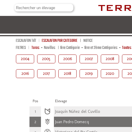
ESCALAFON TdT
ESCALAFON PAR CATEGORIE
NOTICE
FILTRES
Toros
-
Novillos
1ère Catégorie
-
1ère et 2ème Catégories
-
Toutes
2004
2005
2006
2007
2008
20
2016
2017
2018
2019
2020
20
Pos
Elevage
1
Joaquín Núñez del Cuvillo
2
Juan Pedro Domecq