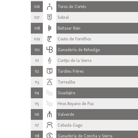
106
Toros de Cortés
107
Sobral
108
Baltasar Ibán
109
Couto de Fornilhos
110
Ganadería de Rehuelga
111
Cortijo de la Sierra
112
Tardieu Frères
113
Torrealba
114
Guadajira
115
Hnos Boyano de Paz
116
Valverde
117
Cebada Gago
118
Ganadería de Concha y Sierra