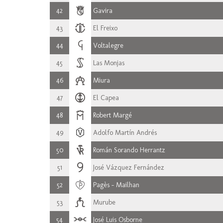
42
Gavira
43
El Freixo
44
Voltalegre
45
Las Monjas
46
Miura
47
El Capea
48
Robert Margé
49
Adolfo Martín Andrés
50
Román Sorando Herrantz
51
José Vázquez Fernández
52
Pagès - Mailhan
53
Murube
54
José Luis Osborne