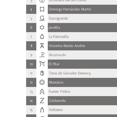
3
Victoriano del Rio Cortés
4
Domingo Hernández Martín
5
Garcigrande
6
Jandilla
7
La Palmosilla
8
Victorino Martin Andrés
9
Alcurrucén
10
El Pilar
11
Toros de Salvador Domecq
12
Montalvo
13
Fuente Ymbro
14
Zalduendo
15
Vellosino