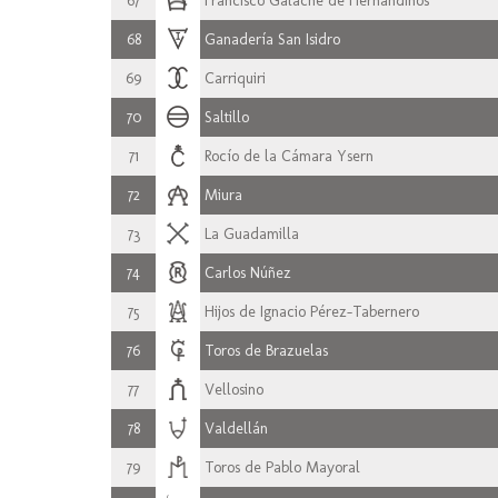
67
Francisco Galache de Hernandinos
68
Ganadería San Isidro
69
Carriquiri
70
Saltillo
71
Rocío de la Cámara Ysern
72
Miura
73
La Guadamilla
74
Carlos Núñez
75
Hijos de Ignacio Pérez-Tabernero
76
Toros de Brazuelas
77
Vellosino
78
Valdellán
79
Toros de Pablo Mayoral