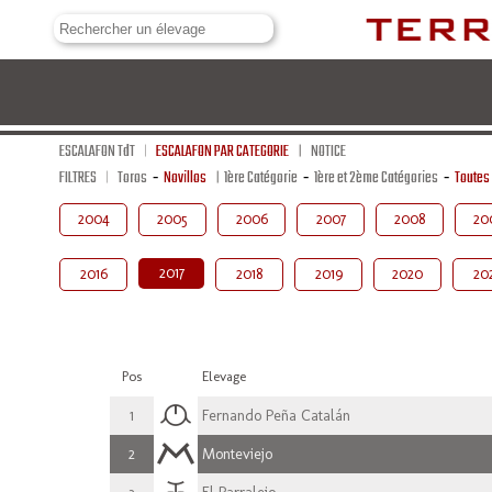
ESCALAFON TdT
ESCALAFON PAR CATEGORIE
NOTICE
FILTRES
Toros
-
Novillos
1ère Catégorie
-
1ère et 2ème Catégories
-
Toutes
2004
2005
2006
2007
2008
20
2017
2016
2018
2019
2020
20
Pos
Elevage
1
Fernando Peña Catalán
2
Monteviejo