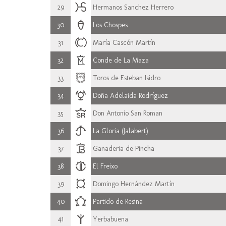
29
Hermanos Sanchez Herrero
30
Los Chospes
31
María Cascón Martín
32
Conde de La Maza
33
Toros de Esteban Isidro
34
Doña Adelaida Rodríguez
35
Don Antonio San Roman
36
La Gloria (Jalabert)
37
Ganaderia de Pincha
38
El Freixo
39
Domingo Hernández Martín
40
Partido de Resina
41
Yerbabuena