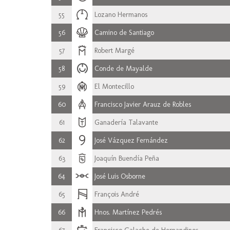
55
Lozano Hermanos
56
Camino de Santiago
57
Robert Margé
58
Conde de Mayalde
59
El Montecillo
60
Francisco Javier Arauz de Robles
61
Ganadería Talavante
62
José Vázquez Fernández
63
Joaquín Buendía Peña
64
José Luis Osborne
65
François André
66
Hnos. Martínez Pedrés