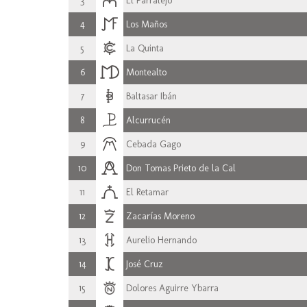
3
El Parralejo
4
Los Maños
5
La Quinta
6
Montealto
7
Baltasar Ibán
8
Alcurrucén
9
Cebada Gago
10
Don Tomas Prieto de la Cal
11
El Retamar
12
Zacarías Moreno
13
Aurelio Hernando
14
José Cruz
15
Dolores Aguirre Ybarra