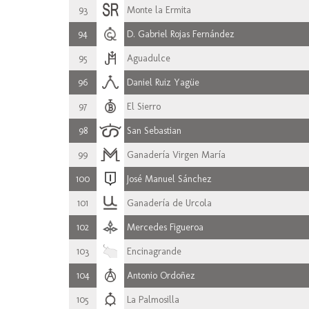
93
Monte la Ermita
94
D. Gabriel Rojas Fernández
95
Aguadulce
96
Daniel Ruiz Yagüe
97
El Sierro
98
San Sebastian
99
Ganadería Virgen María
100
José Manuel Sánchez
101
Ganadería de Urcola
102
Mercedes Figueroa
103
Encinagrande
104
Antonio Ordoñez
105
La Palmosilla