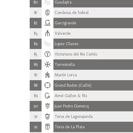
80
Guadajira
81
Condessa de Sobral
82
Garcigrande
83
Valverde
84
Lopez Chaves
85
Victoriano del Rio Cortés
86
Torrestrella
87
Martín Lorca
88
Grand Badon (Cuillé)
89
Aimé Gallon & fils
90
Juan Pedro Domecq
91
Toros de Lagunajanda
92
Toros de La Plata