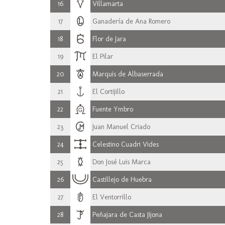
16
Villamarta
17
Ganadería de Ana Romero
18
Flor de Jara
19
El Pilar
20
Marquis de Albaserrada
21
El Cortijillo
22
Fuente Ymbro
23
Juan Manuel Criado
24
Celestino Cuadri Vides
25
Don José Luis Marca
26
Castillejo de Huebra
27
El Ventorrillo
28
Peñajara de Casta Jijona