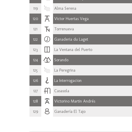
119
Alma Serena
120
Victor Huertas Vega
121
Torrenueva
122
Ganaderia du Laget
123
La Ventana del Puerto
124
Sorando
125
La Peregrina
126
La Interrogacion
127
Casasola
128
Victorino Martin Andrés
129
Ganadería El Tajo