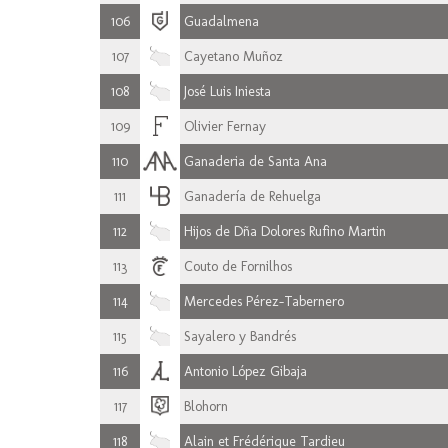
106
Guadalmena
107
Cayetano Muñoz
108
José Luis Iniesta
109
Olivier Fernay
110
Ganaderia de Santa Ana
111
Ganadería de Rehuelga
112
Hijos de Dña Dolores Rufino Martin
113
Couto de Fornilhos
114
Mercedes Pérez-Tabernero
115
Sayalero y Bandrés
116
Antonio López Gibaja
117
Blohorn
118
Alain et Frédérique Tardieu