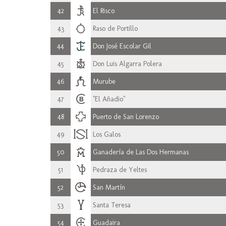
42
El Risco
43
Raso de Portillo
44
Don José Escolar Gil
45
Don Luis Algarra Polera
46
Murube
47
"El Añadio"
48
Puerto de San Lorenzo
49
Los Galos
50
Ganadería de Las Dos Hermanas
51
Pedraza de Yeltes
52
San Martín
53
Santa Teresa
54
Guadaira