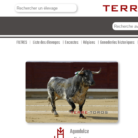
FILTRES
Liste des élevages
Encastes
Régions
Ganaderías historiques
Aguadulce