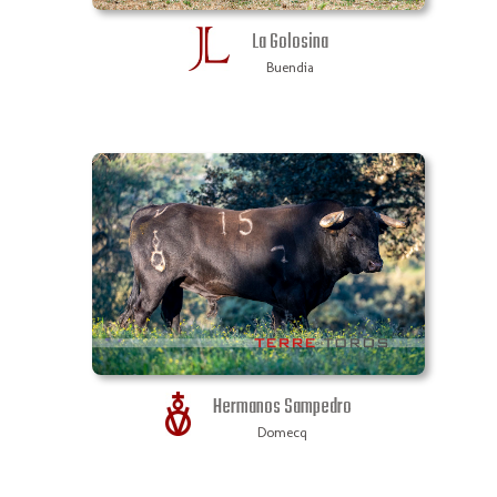
La Golosina
Buendia
Hermanos Sampedro
Domecq