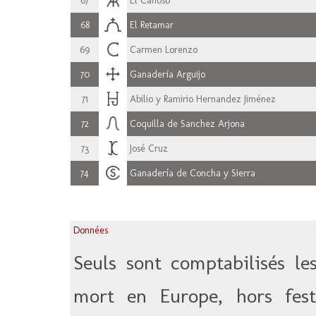
67
El Cahoso
68
El Retamar
69
Carmen Lorenzo
70
Ganadería Arguijo
71
Abilio y Ramirio Hernandez Jiménez
72
Coquilla de Sanchez Arjona
73
José Cruz
74
Ganadería de Concha y Sierra
Données
Seuls sont comptabilisés le
mort en Europe, hors festi