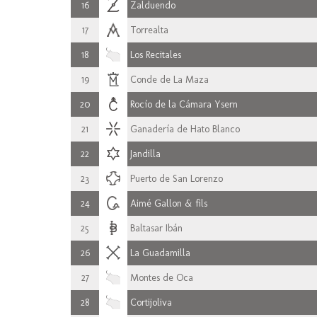
16
Zalduendo
17
Torrealta
18
Los Recitales
19
Conde de La Maza
20
Rocío de la Cámara Ysern
21
Ganadería de Hato Blanco
22
Jandilla
23
Puerto de San Lorenzo
24
Aimé Gallon & fils
25
Baltasar Ibán
26
La Guadamilla
27
Montes de Oca
28
Cortijoliva