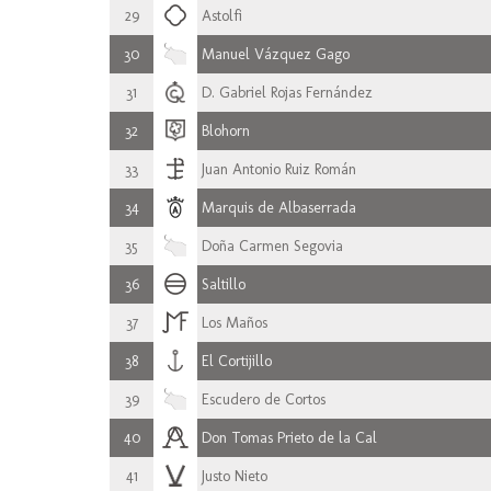
29
Astolfi
30
Manuel Vázquez Gago
31
D. Gabriel Rojas Fernández
32
Blohorn
33
Juan Antonio Ruiz Román
34
Marquis de Albaserrada
35
Doña Carmen Segovia
36
Saltillo
37
Los Maños
38
El Cortijillo
39
Escudero de Cortos
40
Don Tomas Prieto de la Cal
41
Justo Nieto