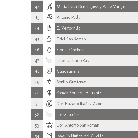
42
Maria Luisa Dominguez y P. de Vargas
43
Antonio Palla
44
El Ventorrillo
45
Fidel San Román
46
Flores Sánchez
47
Hnos. Collado Ruiz
48
Guadalmena
49
Sotillo Gutiérrez
50
Román Sorando Herrantz
51
Don Nazario Ibañez Azorin
52
Los Guateles
53
Don Antonio San Roman
54
Joaquín Núñez del Cuvillo