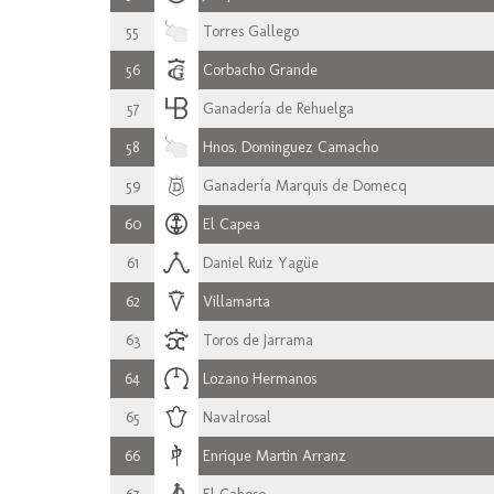
55
Torres Gallego
56
Corbacho Grande
57
Ganadería de Rehuelga
58
Hnos. Dominguez Camacho
59
Ganadería Marquis de Domecq
60
El Capea
61
Daniel Ruiz Yagüe
62
Villamarta
63
Toros de Jarrama
64
Lozano Hermanos
65
Navalrosal
66
Enrique Martin Arranz