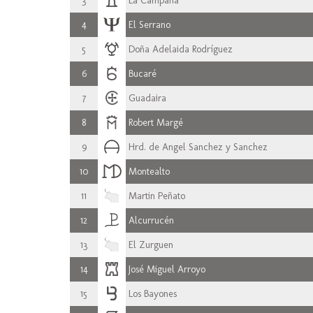
3
La Campana
4
El Serrano
5
Doña Adelaida Rodríguez
6
Bucaré
7
Guadaira
8
Robert Margé
9
Hrd. de Angel Sanchez y Sanchez
10
Montealto
11
Martin Peñato
12
Alcurrucén
13
El Zurguen
14
José Miguel Arroyo
15
Los Bayones