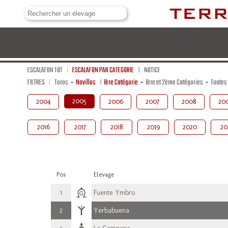
ESCALAFON TdT
ESCALAFON PAR CATEGORIE
NOTICE
FILTRES
Toros
-
Novillos
1ère Catégorie
-
1ère et 2ème Catégories
-
Toutes
2005
2004
2006
2007
2008
20
2016
2017
2018
2019
2020
20
Pos
Elevage
1
Fuente Ymbro
2
Yerbabuena