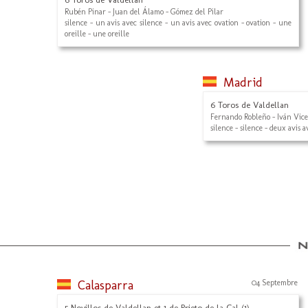
Rubén Pinar - Juan del Álamo - Gómez del Pilar
silence - un avis avec silence - un avis avec ovation - ovation - une
oreille - une oreille
Madrid
6 Toros de Valdellan
Fernando Robleño - Iván Vice
silence - silence - deux avis av
Calasparra
04 Septembre
5 Novillos de Valdellan et 1 de Prieto de la Cal (1)