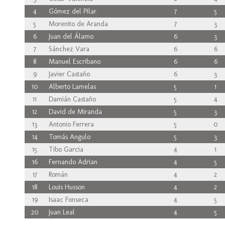
4
Gómez del Pilar
7
5
5
Morenito de Aranda
7
3
6
Juan del Álamo
6
3
7
Sánchez Vara
6
6
8
Manuel Escribano
6
6
9
Javier Castaño
6
3
10
Alberto Lamelas
5
1
11
Damián Castaño
5
4
12
David de Miranda
5
3
13
Antonio Ferrera
5
0
14
Tomás Angulo
5
3
15
Tibo Garcia
4
1
16
Fernando Adrian
4
5
17
Román
4
2
18
Louis Husson
4
2
19
Isaac Fonseca
4
5
20
Juan Leal
4
5