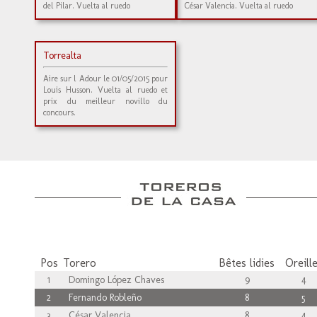
del Pilar. Vuelta al ruedo
César Valencia. Vuelta al ruedo
Torrealta
Aire sur l Adour le 01/05/2015 pour
Louis Husson. Vuelta al ruedo et
prix du meilleur novillo du
concours.
Pos
Torero
Bêtes lidies
Oreill
1
Domingo López Chaves
9
4
2
Fernando Robleño
8
5
3
César Valencia
8
4