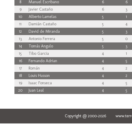
8
Manuel Escribano
6
6
9
Javier Castaño
6
3
10
Alberto Lamelas
5
1
11
Damián Castaño
5
4
12
David de Miranda
5
3
13
Antonio Ferrera
5
0
14
Tomás Angulo
5
3
15
Tibo Garcia
4
1
16
Fernando Adrian
4
5
17
Román
4
2
18
Louis Husson
4
2
19
Isaac Fonseca
4
5
20
Juan Leal
4
5
Copyright @ 2000-2026 www.terred