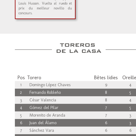
Louis Husson. Vuelta al ruedo et
prix du meilleur novillo du
concours.
Pos
Torero
Bêtes lidies
Oreill
1
Domingo López Chaves
9
4
2
Fernando Robleño
8
5
3
César Valencia
8
4
4
Gómez del Pilar
7
5
5
Morenito de Aranda
7
3
6
Juan del Álamo
6
3
7
Sánchez Vara
6
6