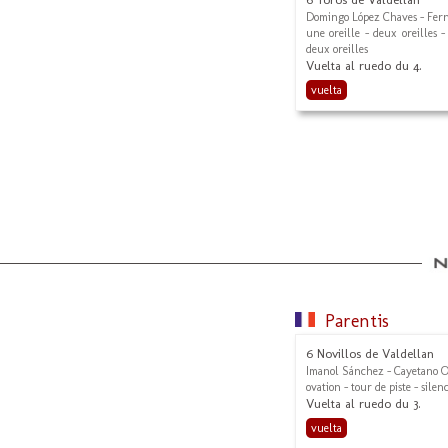
Domingo López Chaves - Ferna
une oreille - deux oreilles -
deux oreilles
Vuelta al ruedo du 4.
vuelta
Parentis
6 Novillos de Valdellan
Imanol Sánchez - Cayetano O
ovation - tour de piste - silen
Vuelta al ruedo du 3.
vuelta