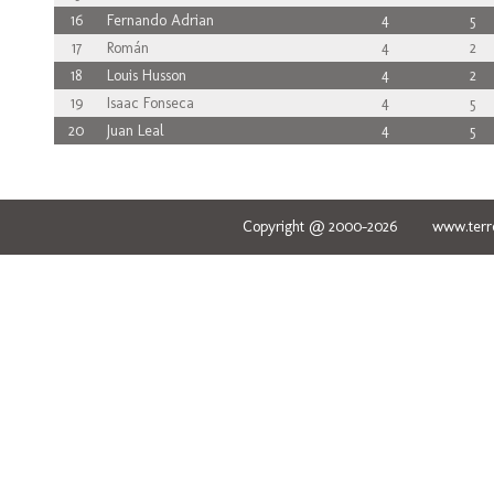
16
Fernando Adrian
4
5
17
Román
4
2
18
Louis Husson
4
2
19
Isaac Fonseca
4
5
20
Juan Leal
4
5
Copyright @ 2000-2026 www.terred