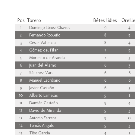
Pos
Torero
Bêtes lidies
Oreill
1
Domingo López Chaves
9
4
2
Fernando Robleño
8
5
3
César Valencia
8
4
4
Gómez del Pilar
7
5
5
Morenito de Aranda
7
3
6
Juan del Álamo
6
3
7
Sánchez Vara
6
6
8
Manuel Escribano
6
6
9
Javier Castaño
6
3
10
Alberto Lamelas
5
1
11
Damián Castaño
5
4
12
David de Miranda
5
3
13
Antonio Ferrera
5
0
14
Tomás Angulo
5
3
15
Tibo Garcia
4
1