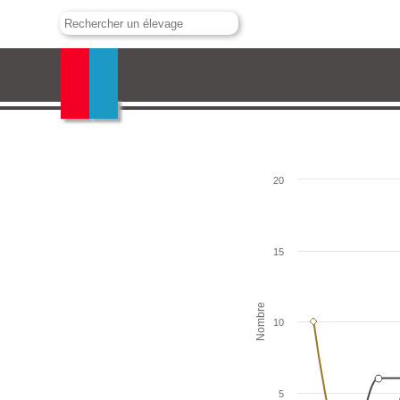
Valdellán
20
15
Nombre
10
5