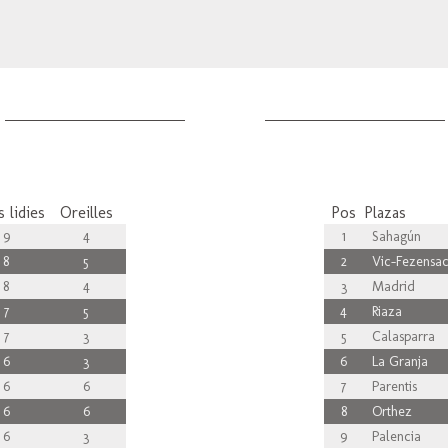
 lidies
Oreilles
Pos
Plazas
9
4
1
Sahagún
8
5
2
Vic-Fezensa
8
4
3
Madrid
7
5
4
Riaza
7
3
5
Calasparra
6
3
6
La Granja
6
6
7
Parentis
6
6
8
Orthez
6
3
9
Palencia