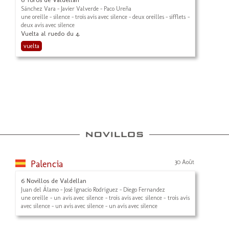
Sánchez Vara - Javier Valverde - Paco Ureña
une oreille - silence - trois avis avec silence - deux oreilles - sifflets -
deux avis avec silence
Vuelta al ruedo du 4.
vuelta
Palencia
30 Août
6 Novillos de Valdellan
Juan del Álamo - José Ignacio Rodriguez - Diego Fernandez
une oreille - un avis avec silence - trois avis avec silence - trois avis
avec silence - un avis avec silence - un avis avec silence