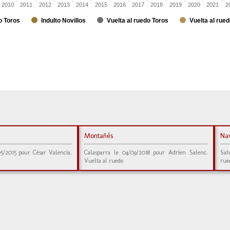
2010
2011
2012
2013
2014
2015
2016
2017
2018
2019
2020
2021
2
o Toros
Indulto Novillos
Vuelta al ruedo Toros
Vuelta al rued
Montañés
Na
05/2015 pour César Valencia.
Calasparra le 04/09/2018 pour Adrien Salenc.
Sah
Vuelta al ruedo
rue