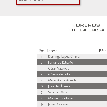
novillo du concours.
Pos
Torero
Bêtes
1
Domingo López Chaves
2
Fernando Robleño
3
César Valencia
4
Gómez del Pilar
5
Morenito de Aranda
6
Juan del Álamo
7
Sánchez Vara
8
Manuel Escribano
9
Javier Castaño