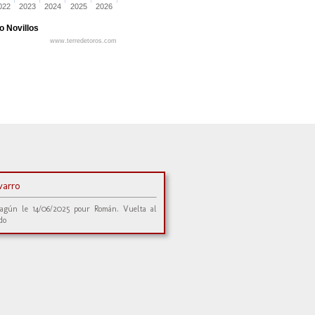
022
2023
2024
2025
2026
o Novillos
www.terredetoros.com
varro
agún le 14/06/2025 pour Román. Vuelta al
do