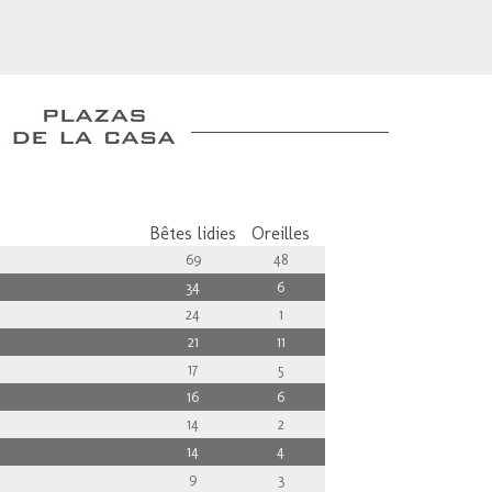
Bêtes lidies
Oreilles
69
48
c
34
6
24
1
21
11
17
5
16
6
14
2
14
4
9
3