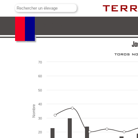
José Luis Pereda
Jo
70
60
50
40
Nombre
30
20