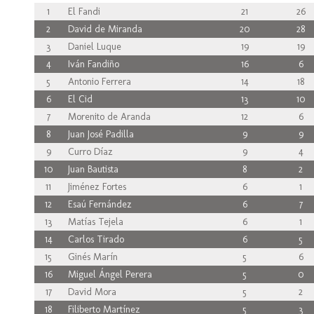
1
El Fandi
21
26
2
David de Miranda
20
28
3
Daniel Luque
19
19
4
Iván Fandiño
16
6
5
Antonio Ferrera
14
18
6
El Cid
13
10
7
Morenito de Aranda
12
6
8
Juan José Padilla
9
9
9
Curro Díaz
9
4
10
Juan Bautista
8
2
11
Jiménez Fortes
6
1
12
Esaú Fernández
6
7
13
Matías Tejela
6
1
14
Carlos Tirado
6
5
15
Ginés Marín
5
6
16
Miguel Ángel Perera
5
0
17
David Mora
5
2
18
Filiberto Martínez
5
3