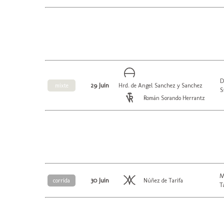
D
29 Juin
mixte
Hrd. de Angel Sanchez y Sanchez
S
Román Sorando Herrantz
M
30 Juin
corrida
Núñez de Tarifa
T