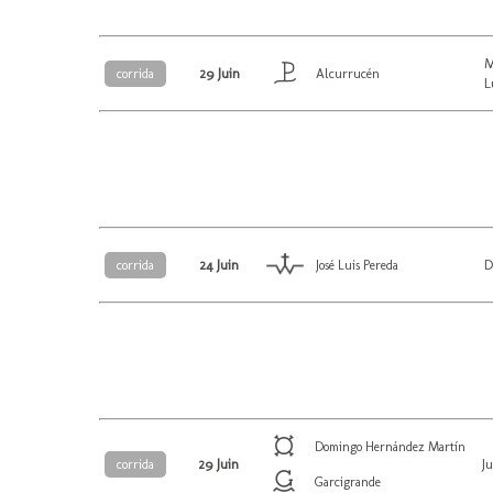
M
29 Juin
corrida
Alcurrucén
L
24 Juin
D
corrida
José Luis Pereda
Domingo Hernández Martín
29 Juin
J
corrida
Garcigrande