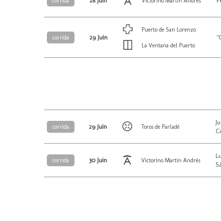
28 Juin
P
corrida
Victorino Martin Andrés
Puerto de San Lorenzo
29 Juin
"
corrida
La Ventana del Puerto
J
29 Juin
corrida
Toros de Parladé
C
L
30 Juin
corrida
Victorino Martin Andrés
S