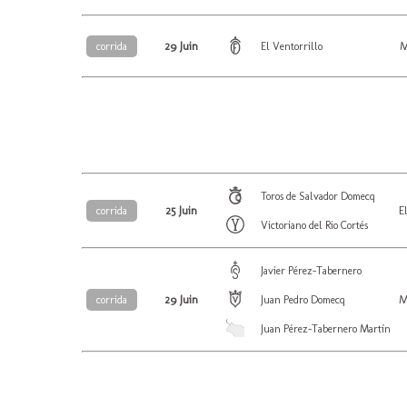
29 Juin
M
corrida
El Ventorrillo
Toros de Salvador Domecq
25 Juin
E
corrida
Victoriano del Rio Cortés
Javier Pérez-Tabernero
29 Juin
M
corrida
Juan Pedro Domecq
Juan Pérez-Tabernero Martín