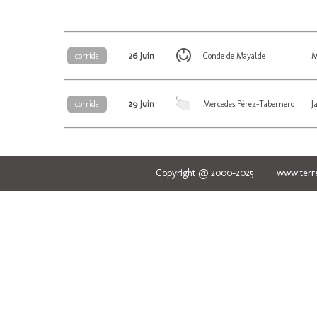
26 Juin
M
corrida
Conde de Mayalde
29 Juin
J
corrida
Mercedes Pérez-Tabernero
Copyright @ 2000-2025 www.terred