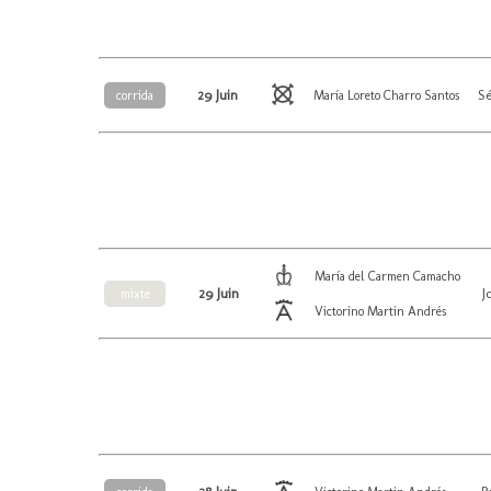
29 Juin
Sé
corrida
María Loreto Charro Santos
María del Carmen Camacho
29 Juin
J
mixte
Victorino Martin Andrés