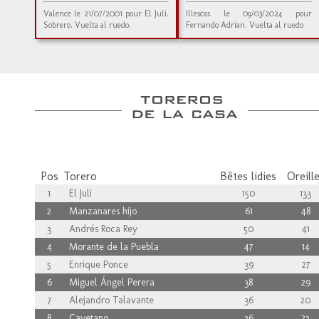
Valence le 21/07/2001 pour El Juli.
Illescas le 09/03/2024 pour
Sobrero. Vuelta al ruedo.
Fernando Adrian. Vuelta al ruedo
Pos
Torero
Bêtes lidies
Oreill
1
El Juli
150
133
2
Manzanares hijo
61
48
3
Andrés Roca Rey
50
41
4
Morante de la Puebla
47
14
5
Enrique Ponce
39
27
6
Miguel Ángel Perera
38
29
7
Alejandro Talavante
36
20
8
Cayetano
36
23