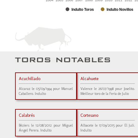
2004
2005
2006
2007
2008
2009
2010
2011
2012
2
Indulto Toros
Indulto Novillos
Acuchillado
Alcahuete
Alcaraz le 05/09/1994 pour Manuel
Valence le 26/07/1998 pour Joselito.
Caballero. Indulto
Meilleur toro de la Feria de Julio
Calabrés
Cortesano
Béziers le 12/08/2012 pour Miguel
Albacete le 17/09/2015 pour El Juli.
Ángel Perera. Indulto
Indulto