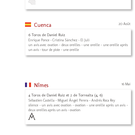
Cuenca
20 Août
6 Toros de Daniel Ruiz
Enrique Ponce - Cristina Sánchez - El Juli
un avis avec ovation - deux oreilles - une oreille - une oreille après
un avis - tour de piste - une oreille
Nîmes
16 Mai
4 Toros de Daniel Ruiz et 2 de Torrealta (4, 6)
Sébastien Castella - Miguel Ángel Perera - Andrés Roca Rey
silence - un avis avec ovation - ovation - une oreille après un avis -
deux oreilles après un avis - ovation