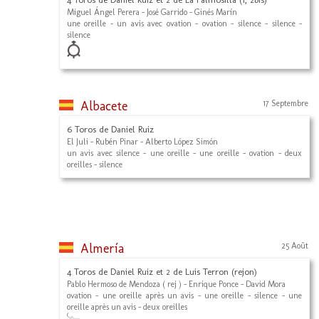
Miguel Ángel Perera - José Garrido - Ginés Marín
une oreille - un avis avec ovation - ovation - silence - silence -
silence
Albacete
17 Septembre
6 Toros de Daniel Ruiz
El Juli - Rubén Pinar - Alberto López Simón
un avis avec silence - une oreille - une oreille - ovation - deux
oreilles - silence
Almería
25 Août
4 Toros de Daniel Ruiz et 2 de Luis Terron (rejon)
Pablo Hermoso de Mendoza ( rej ) - Enrique Ponce - David Mora
ovation - une oreille après un avis - une oreille - silence - une
oreille après un avis - deux oreilles