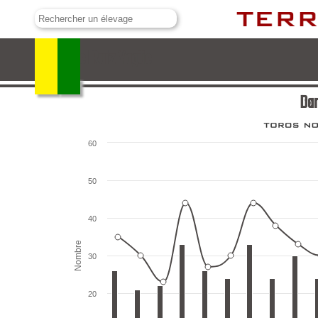
Daniel Ruiz Yagüe
Dan
60
50
40
Nombre
30
20