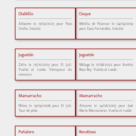
Diablillo
Duque
Albacete le 13/09/2025 pour Paco
Motilla de Palancar le 04/09/2019
Ureña. Indulto
pour Esaú Fernández. Indulto
Juguetón
Juguetón
Zafra le 05/10/2013 pour El Juli.
Málaga le 17/08/2022 pour Andrés
Vuelta al ruedo. Vainqueur du
Roca Rey. Vuelta al ruedo
concours.
Mamarracho
Mamarracho
Nîmes le 19/09/2008 pour El Juli.
Alicante le 24/06/2003 pour José
Tour de piste.
María Manzanares. Vuelta al ruedo
Puñalero
Revoltoso