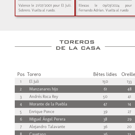
Valence le 21/07/2001 pour El Juli.
Illescas le 09/03/2024 pour
Sobrero. Vuelta al ruedo.
Fernando Adrian. Vuelta al ruedo
Pos
Torero
Bêtes lidies
Oreill
1
El Juli
150
133
2
Manzanares hijo
61
48
3
Andrés Roca Rey
50
41
4
Morante de la Puebla
47
14
5
Enrique Ponce
39
27
6
Miguel Ángel Perera
38
29
7
Alejandro Talavante
36
20
8
Cayetano
36
23