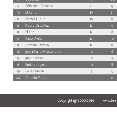
9
Sébastien Castella
21
15
10
El Fandi
19
21
11
Daniel Luque
16
11
12
Rivera Ordóñez
12
9
13
El Cid
12
8
14
Paco Ureña
12
10
15
Antonio Ferrera
12
11
16
José María Manzanares
10
6
17
Juan Ortega
10
9
18
Emilio de Justo
10
8
19
Ginés Marín
9
5
20
Antonio Puerta
9
11
Copyright @ 2000-2026 www.terred