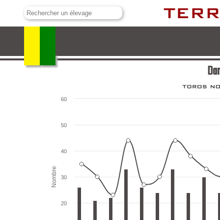
Daniel Ruiz Yagüe
Dan
60
50
40
Nombre
30
20