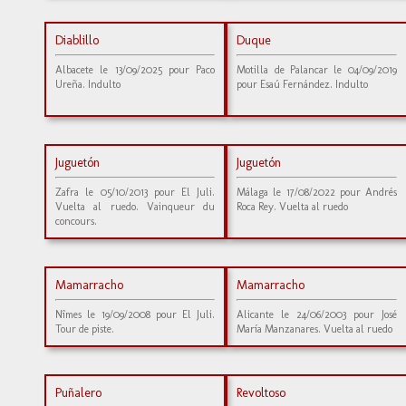
Diablillo
Duque
Albacete le 13/09/2025 pour Paco
Motilla de Palancar le 04/09/2019
Ureña. Indulto
pour Esaú Fernández. Indulto
Juguetón
Juguetón
Zafra le 05/10/2013 pour El Juli.
Málaga le 17/08/2022 pour Andrés
Vuelta al ruedo. Vainqueur du
Roca Rey. Vuelta al ruedo
concours.
Mamarracho
Mamarracho
Nîmes le 19/09/2008 pour El Juli.
Alicante le 24/06/2003 pour José
Tour de piste.
María Manzanares. Vuelta al ruedo
Puñalero
Revoltoso