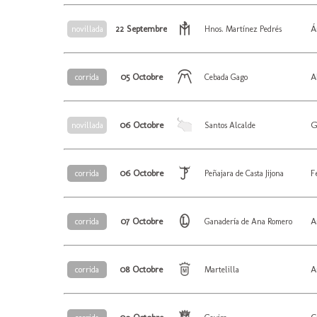
22 Septembre
Á
novillada
Hnos. Martínez Pedrés
05 Octobre
A
corrida
Cebada Gago
06 Octobre
G
novillada
Santos Alcalde
06 Octobre
F
corrida
Peñajara de Casta Jijona
07 Octobre
A
corrida
Ganadería de Ana Romero
08 Octobre
A
corrida
Martelilla