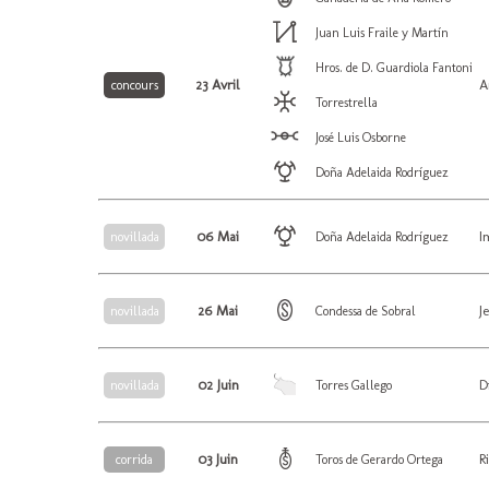
Juan Luis Fraile y Martín
Hros. de D. Guardiola Fantoni
23 Avril
A
concours
Torrestrella
José Luis Osborne
Doña Adelaida Rodríguez
06 Mai
I
novillada
Doña Adelaida Rodríguez
26 Mai
J
novillada
Condessa de Sobral
02 Juin
D
novillada
Torres Gallego
03 Juin
R
corrida
Toros de Gerardo Ortega