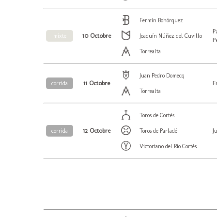
Fermín Bohórquez
P
10 Octobre
mixte
Joaquín Núñez del Cuvillo
P
Torrealta
Juan Pedro Domecq
11 Octobre
E
corrida
Torrealta
Toros de Cortés
12 Octobre
J
corrida
Toros de Parladé
Victoriano del Rio Cortés