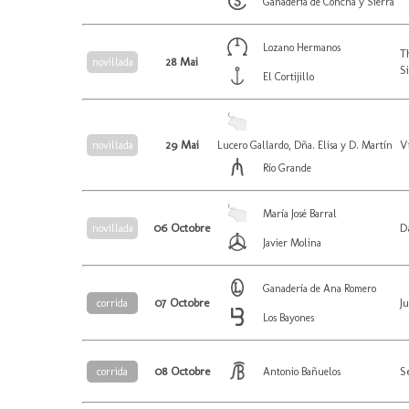
Ganadería de Concha y Sierra
Lozano Hermanos
T
28 Mai
novillada
S
El Cortijillo
29 Mai
V
novillada
Lucero Gallardo, Dña. Elisa y D. Martín
Río Grande
María José Barral
06 Octobre
D
novillada
Javier Molina
Ganadería de Ana Romero
07 Octobre
J
corrida
Los Bayones
08 Octobre
S
corrida
Antonio Bañuelos