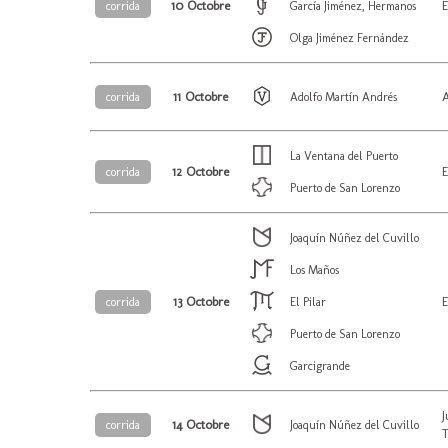
10 Octobre
E
corrida
García Jiménez, Hermanos
Olga Jiménez Fernández
11 Octobre
A
corrida
Adolfo Martín Andrés
La Ventana del Puerto
12 Octobre
E
corrida
Puerto de San Lorenzo
Joaquín Núñez del Cuvillo
Los Maños
13 Octobre
E
corrida
El Pilar
Puerto de San Lorenzo
Garcigrande
14 Octobre
corrida
Joaquín Núñez del Cuvillo
T