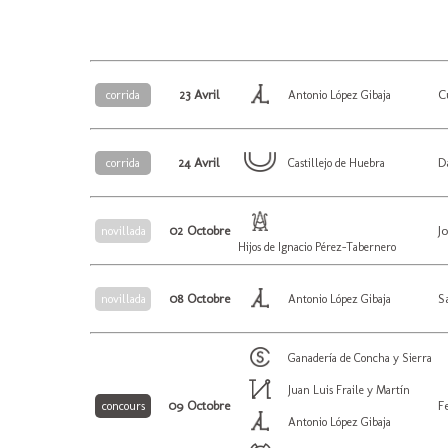
23 Avril
C
corrida
Antonio López Gibaja
24 Avril
D
corrida
Castillejo de Huebra
02 Octobre
J
novillada
Hijos de Ignacio Pérez-Tabernero
08 Octobre
S
novillada
Antonio López Gibaja
Ganadería de Concha y Sierra
Juan Luis Fraile y Martín
09 Octobre
F
concours
Antonio López Gibaja