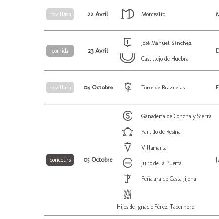
22 Avril
M
novillada
Montealto
José Manuel Sánchez
23 Avril
D
corrida
Castillejo de Huebra
04 Octobre
E
novillada
Toros de Brazuelas
Ganadería de Concha y Sierra
Partido de Resina
Villamarta
05 Octobre
J
concours
Julio de la Puerta
Peñajara de Casta Jijona
Hijos de Ignacio Pérez-Tabernero