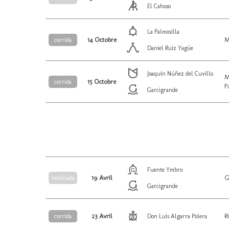
El Cahoso
La Palmosilla
14 Octobre
M
corrida
Daniel Ruiz Yagüe
Joaquín Núñez del Cuvillo
M
15 Octobre
corrida
P
Garcigrande
Fuente Ymbro
19 Avril
G
novillada
Garcigrande
23 Avril
R
corrida
Don Luis Algarra Polera