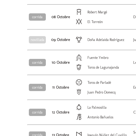
Robert Margé
08 Octobre
D
corrida
El Torreón
09 Octobre
J
novillada
Doña Adelaida Rodríguez
Fuente Ymbro
10 Octobre
L
corrida
Toros de Lagunajanda
Toros de Parladé
11 Octobre
E
corrida
Juan Pedro Domecq
La Palmosilla
12 Octobre
C
corrida
Antonio Bañuelos
S
13 Octobre
corrida
Joaquín Núñez del Cuvillo