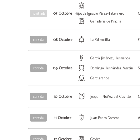
07 Octobre
C
novillada
Hijos de Ignacio Pérez-Tabernero
Ganaderia de Pincha
08 Octobre
F
corrida
La Palmosilla
García Jiménez, Hermanos
09 Octobre
S
corrida
Domingo Hernández Martín
Garcigrande
10 Octobre
C
corrida
Joaquín Núñez del Cuvillo
11 Octobre
A
corrida
Juan Pedro Domecq
12 Octobre
A
corrida
Gavira