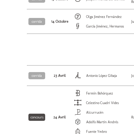
R
Olga Jiménez Fernández
14 Octobre
J
corrida
García Jiménez, Hermanos
23 Avril
J
corrida
Antonio López Gibaja
Fermín Bohórquez
Celestino Cuadri Vides
Alcurrucén
24 Avril
R
concours
Adolfo Martín Andrés
Fuente Ymbro