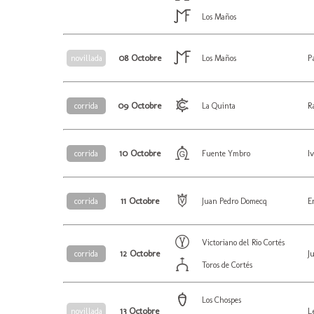
Los Maños
08 Octobre
P
novillada
Los Maños
09 Octobre
R
corrida
La Quinta
10 Octobre
I
corrida
Fuente Ymbro
11 Octobre
E
corrida
Juan Pedro Domecq
Victoriano del Rio Cortés
12 Octobre
J
corrida
Toros de Cortés
Los Chospes
13 Octobre
L
novillada