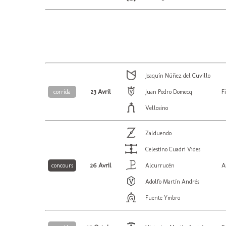
Joaquín Núñez del Cuvillo
23 Avril
F
corrida
Juan Pedro Domecq
Vellosino
Zalduendo
Celestino Cuadri Vides
26 Avril
A
concours
Alcurrucén
Adolfo Martín Andrés
Fuente Ymbro