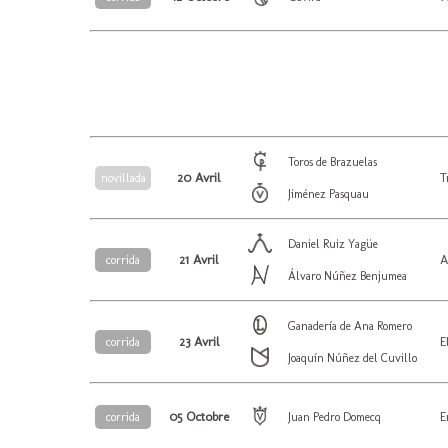
Toros de Brazuelas
20 Avril
T
novillada
Jiménez Pasquau
Daniel Ruiz Yagüe
21 Avril
A
corrida
Álvaro Núñez Benjumea
Ganadería de Ana Romero
23 Avril
E
corrida
Joaquín Núñez del Cuvillo
05 Octobre
E
corrida
Juan Pedro Domecq