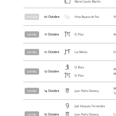
María Cascón Martín
10 Octobre
V
novillada
Hnos Boyano de Paz
11 Octobre
A
corrida
El Pilar
12 Octobre
D
corrida
Los Maños
El Risco
A
13 Octobre
corrida
M
El Pilar
M
14 Octobre
corrida
Juan Pedro Domecq
T
José Vázquez Fernández
15 Octobre
C
corrida
Juan Pedro Domecq