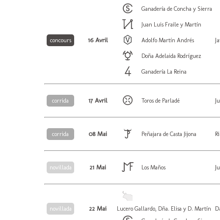
Ganadería de Concha y Sierra
Juan Luis Fraile y Martín
16 Avril
J
concours
Adolfo Martín Andrés
Doña Adelaida Rodríguez
Ganadería La Reina
17 Avril
J
corrida
Toros de Parladé
08 Mai
R
corrida
Peñajara de Casta Jijona
21 Mai
J
novillada
Los Maños
22 Mai
D
novillada
Lucero Gallardo, Dña. Elisa y D. Martín