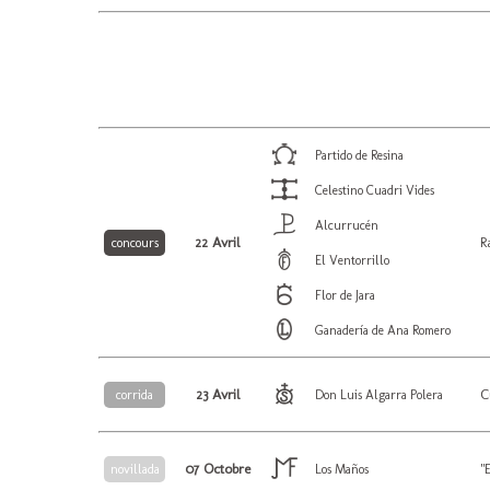
Partido de Resina
Celestino Cuadri Vides
Alcurrucén
22 Avril
R
concours
El Ventorrillo
Flor de Jara
Ganadería de Ana Romero
23 Avril
C
corrida
Don Luis Algarra Polera
07 Octobre
"
novillada
Los Maños