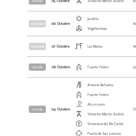
05 Octobre
R
corrida
Victorino Martin Andrés
Jandilla
06 Octobre
B
novillada
Vegahermosa
07 Octobre
M
novillada
Los Maños
08 Octobre
J
corrida
Fuente Ymbro
Antonio Bañuelos
Fuente Ymbro
Alcurrucén
09 Octobre
D
corrida
Victorino Martin Andrés
Victoriano del Rio Cortés
Puerto de San Lorenzo