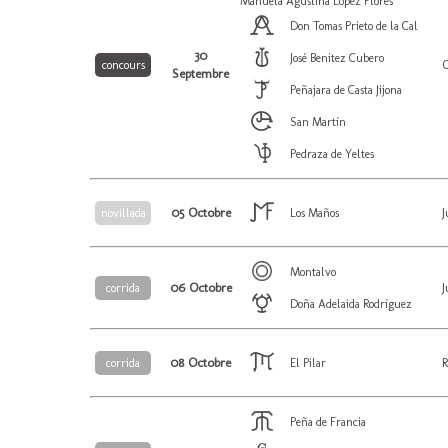
Manuela Agustina López Flores
Don Tomas Prieto de la Cal
30
José Benitez Cubero
O
concours
Septembre
Peñajara de Casta Jijona
San Martín
Pedraza de Yeltes
05 Octobre
J
novillada
Los Maños
Montalvo
06 Octobre
J
corrida
Doña Adelaida Rodríguez
08 Octobre
R
corrida
El Pilar
Peña de Francia