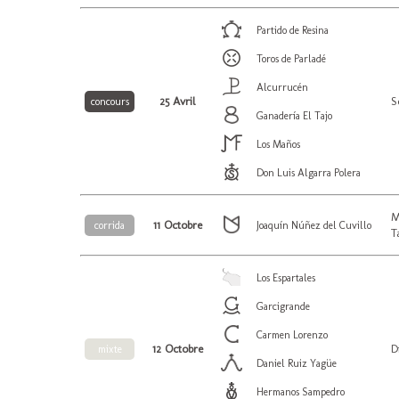
Partido de Resina
Toros de Parladé
Alcurrucén
25 Avril
S
concours
Ganadería El Tajo
Los Maños
Don Luis Algarra Polera
M
11 Octobre
corrida
Joaquín Núñez del Cuvillo
T
Los Espartales
Garcigrande
Carmen Lorenzo
12 Octobre
D
mixte
Daniel Ruiz Yagüe
Hermanos Sampedro