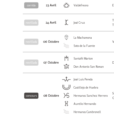
23 Avril
E
corrida
Valdefresno
T
24 Avril
novillada
José Cruz
T
La Machamona
06 Octobre
V
novillada
Soto de la Fuente
Santafé Marton
07 Octobre
D
novillada
Don Antonio San Roman
José Luis Pereda
Castillejo de Huebra
S
08 Octobre
concours
Hermanos Sanchez Herrero
G
Aurelio Hernando
Hermanos Cambronell