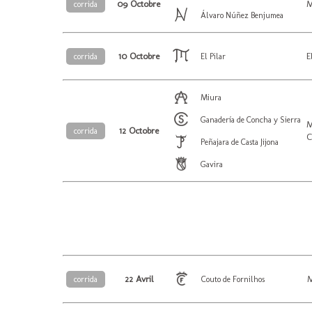
09 Octobre
M
corrida
Álvaro Núñez Benjumea
10 Octobre
E
corrida
El Pilar
Miura
Ganadería de Concha y Sierra
M
12 Octobre
corrida
C
Peñajara de Casta Jijona
Gavira
22 Avril
M
corrida
Couto de Fornilhos