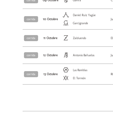
09 Octobre
C
corrida
Gavira
Daniel Ruiz Yagüe
10 Octobre
J
corrida
Garcigrande
11 Octobre
E
corrida
Zalduendo
12 Octobre
J
corrida
Antonio Bañuelos
Las Ramblas
13 Octobre
R
corrida
El Torreón