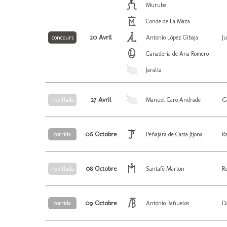
Murube
Conde de La Maza
20 Avril
J
concours
Antonio López Gibaja
Ganadería de Ana Romero
Jaralta
27 Avril
G
novillada
Manuel Caro Andrade
06 Octobre
R
corrida
Peñajara de Casta Jijona
08 Octobre
R
novillada
Santafé Marton
09 Octobre
D
corrida
Antonio Bañuelos