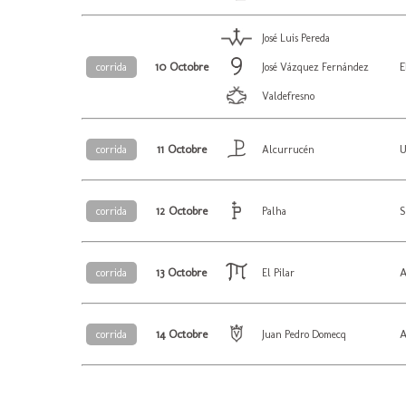
José Luis Pereda
10 Octobre
E
corrida
José Vázquez Fernández
Valdefresno
11 Octobre
U
corrida
Alcurrucén
12 Octobre
S
corrida
Palha
13 Octobre
A
corrida
El Pilar
14 Octobre
A
corrida
Juan Pedro Domecq