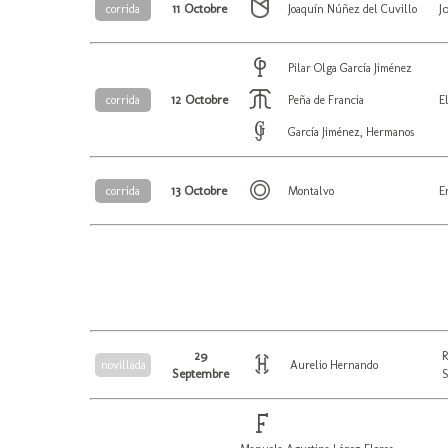
11 Octobre
J
corrida
Joaquín Núñez del Cuvillo
Pilar Olga García Jiménez
12 Octobre
E
corrida
Peña de Francia
García Jiménez, Hermanos
13 Octobre
E
corrida
Montalvo
29
novillada
Aurelio Hernando
Septembre
S