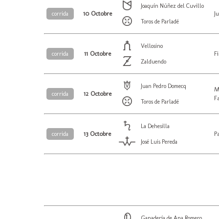
Joaquín Núñez del Cuvillo
10 Octobre
J
corrida
Toros de Parladé
Vellosino
11 Octobre
F
corrida
Zalduendo
Juan Pedro Domecq
M
12 Octobre
corrida
F
Toros de Parladé
La Dehesilla
13 Octobre
P
corrida
José Luis Pereda
Ganadería de Ana Romero