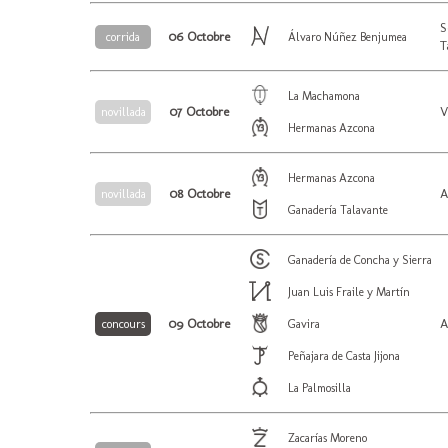
S
06 Octobre
corrida
Álvaro Núñez Benjumea
T
La Machamona
07 Octobre
V
novillada
Hermanas Azcona
Hermanas Azcona
08 Octobre
A
novillada
Ganadería Talavante
Ganadería de Concha y Sierra
Juan Luis Fraile y Martín
09 Octobre
A
concours
Gavira
Peñajara de Casta Jijona
La Palmosilla
Zacarías Moreno