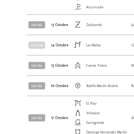
Alcurrucén
13 Octobre
J
corrida
Zalduendo
14 Octobre
G
novillada
Los Maños
15 Octobre
M
corrida
Fuente Ymbro
16 Octobre
R
corrida
Adolfo Martín Andrés
El Pilar
Vellosino
17 Octobre
A
corrida
Garcigrande
Domingo Hernández Martín