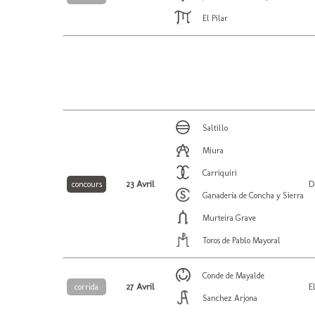
El Pilar
Saltillo
Miura
Carriquiri
23 Avril
D
concours
Ganadería de Concha y Sierra
Murteira Grave
Toros de Pablo Mayoral
Conde de Mayalde
27 Avril
E
corrida
Sanchez Arjona