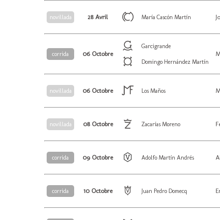
28 Avril
J
novillada
María Cascón Martín
Garcigrande
06 Octobre
M
corrida
Domingo Hernández Martín
06 Octobre
M
novillada
Los Maños
08 Octobre
F
novillada
Zacarías Moreno
09 Octobre
A
corrida
Adolfo Martín Andrés
10 Octobre
E
corrida
Juan Pedro Domecq