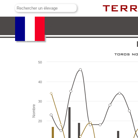
Los Bayones
50
40
30
Nombre
20