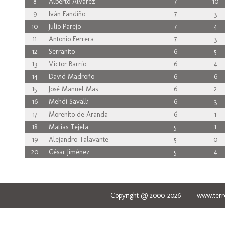
8
Alberto Álvarez
7
10
9
Iván Fandiño
7
3
10
Julio Parejo
7
4
11
Antonio Ferrera
7
3
12
Serranito
6
5
13
Víctor Barrío
6
4
14
David Madroño
6
6
15
José Manuel Mas
6
2
16
Mehdi Savalli
6
3
17
Morenito de Aranda
6
1
18
Matías Tejela
5
1
19
Alejandro Talavante
5
0
20
César Jiménez
5
4
Copyright @ 2000-2026 www.terred