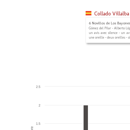
Collado Villalba
6 Novillos de Los Bayone
Gómez del Pilar - Alberto Ló
un avis avec silence - un avi
une oreille - deux oreilles - s
2.5
2
1.5