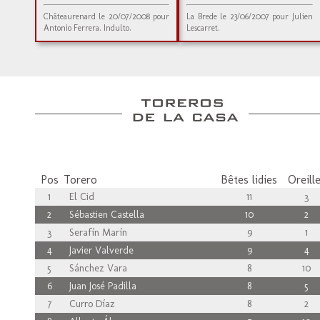
Châteaurenard le 20/07/2008 pour
La Brede le 23/06/2007 pour Julien
Antonio Ferrera. Indulto.
Lescarret.
Pos
Torero
Bêtes lidies
Oreill
1
El Cid
11
3
2
Sébastien Castella
10
2
3
Serafín Marín
9
1
4
Javier Valverde
9
4
5
Sánchez Vara
8
10
6
Juan José Padilla
8
5
7
Curro Díaz
8
2