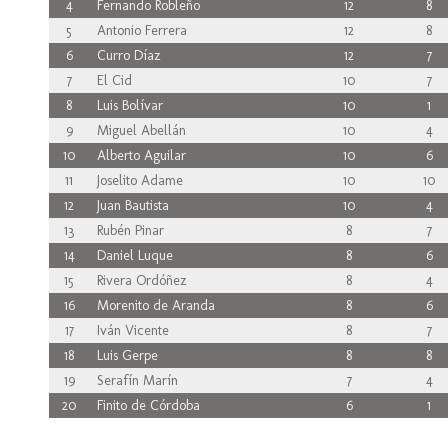
4
Fernando Robleño
12
8
5
Antonio Ferrera
12
8
6
Curro Díaz
12
7
7
El Cid
10
7
8
Luis Bolívar
10
1
9
Miguel Abellán
10
4
10
Alberto Aguilar
10
6
11
Joselito Adame
10
10
12
Juan Bautista
10
4
13
Rubén Pinar
8
7
14
Daniel Luque
8
6
15
Rivera Ordóñez
8
4
16
Morenito de Aranda
8
6
17
Iván Vicente
8
7
18
Luis Gerpe
8
8
19
Serafín Marín
7
4
20
Finito de Córdoba
6
1