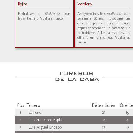
Rojito
Verdero
Piedralaves le 16/08/2022 pour
Arroyomolinos le 02/06/2002 pour
Javier Herrero. Vuelta al ruedo
Benjamín Gómez. Provoquant un
excellent premier tiers en quatre
piques et obtenant un batacazo sur
la troisième. Allant a mas ensuite,
offrant un grand jeu. Vuelta al
ruedo.
Pos
Torero
Bêtes lidies
Oreill
1
El Fundi
21
15
2
Luis Francisco Esplá
14
4
3
Luis Miguel Encabo
13
9