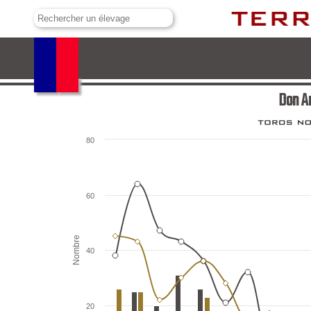
Don Antonio San Roman
Don A
80
60
Nombre
40
20