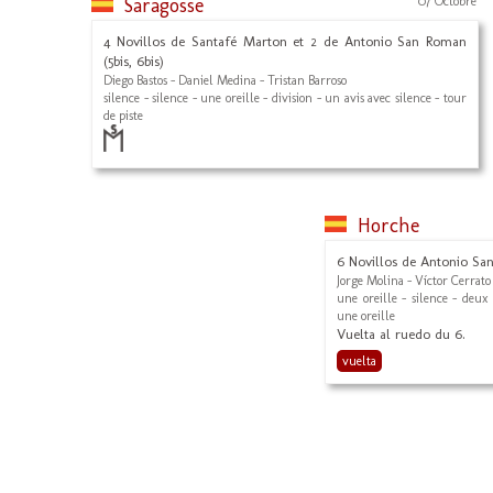
Saragosse
07 Octobre
4 Novillos de Santafé Marton et 2 de Antonio San Roman
(5bis, 6bis)
Diego Bastos - Daniel Medina - Tristan Barroso
silence - silence - une oreille - division - un avis avec silence - tour
de piste
Horche
6 Novillos de Antonio S
Jorge Molina - Víctor Cerrato
une oreille - silence - deux 
une oreille
Vuelta al ruedo du 6.
vuelta