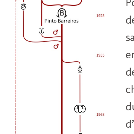
P
d
s
e
d
c
d
d