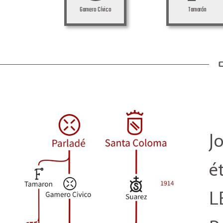
Gamero Cívico
Tamarón
J
é