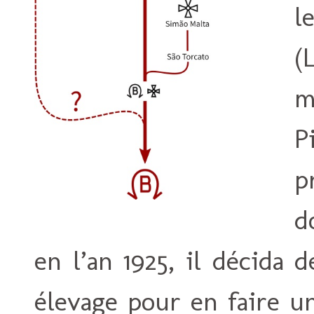
l
(
m
P
p
d
en l’an 1925, il décida
élevage pour en faire u