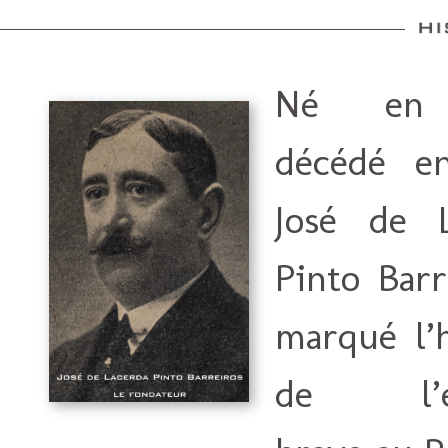
Né en 
décédé en
José de L
Pinto Barr
marqué l’h
de l’él