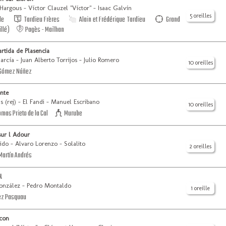
argous - Víctor Clauzel "Víctor" - Isaac Galvín
5 oreilles
de
Tardieu Frères
Alain et Frédérique Tardieu
Grand
llé)
Pagès - Mailhan
rtida de Plasencia
rcía - Juan Alberto Torrijos - Julio Romero
10 oreilles
Gómez Núñez
nte
s (rej) - El Fandi - Manuel Escribano
10 oreilles
mas Prieto de la Cal
Murube
sur l Adour
ido - Alvaro Lorenzo - Solalito
2 oreilles
Martín Andrés
l
nzález - Pedro Montaldo
1 oreille
z Pasquau
scon