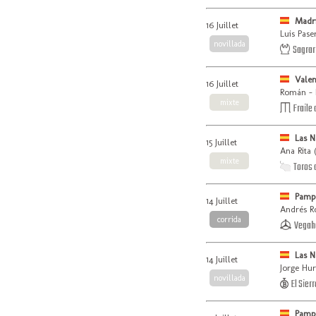
Madr
16 Juillet
Luis Pase
novillada
Sagrar
Vale
16 Juillet
Román - 
mixte
Fraile 
Las N
15 Juillet
Ana Rita 
mixte
Toros 
Pamp
14 Juillet
Andrés R
corrida
Vegah
Las N
14 Juillet
Jorge Hu
novillada
El Sierr
Pamp