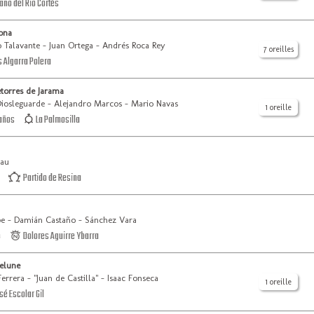
ano del Rio Cortés
ona
 Talavante - Juan Ortega - Andrés Roca Rey
7 oreilles
 Algarra Polera
torres de Jarama
iosleguarde - Alejandro Marcos - Mario Navas
1 oreille
años
La Palmosilla
lau
Partido de Resina
pe - Damián Castaño - Sánchez Vara
o
Dolores Aguirre Ybarra
elune
errera - "Juan de Castilla" - Isaac Fonseca
1 oreille
é Escolar Gil