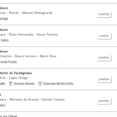
elune
lván - Román - Manuel Diosleguarde
2 oreilles
a Gago
elune
que - Victor Hernandez - Aaron Palacios
1 oreille
 Ymbro
elune
 Osornio - Álvaro Serrano - Mario Vilau
3 oreilles
ia de Pincha
artín de Valdeiglesias
llón - López Ortega
3 oreilles
alto
Zacarías Moreno
Victoriano del Rio Cortés
l
Vara - Morenito de Aranda - Damián Castaño
3 oreilles
años
n sur Libron