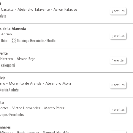
l
 Castella - Alejandro Talavante - Aaron Palacios
5 oreilles
ista
s de la Alameda
 Adrian
5 oreilles
 Ibán
Domingo Hernández Martín
vente
Herrero - Álvaro Rojo
1 oreille
 Rekagorri
leja
erro - Morenito de Aranda - Alejandro Mora
6 oreilles
Martín Andrés
alo
Fortes - Victor Hernandez - Marco Pérez
5 oreilles
zquez Fernández
anares
 Miranda - Borja Jiménez - Samuel Navalón