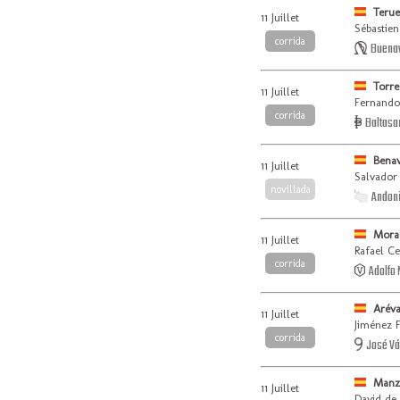
Terue
11 Juillet
Sébastien
corrida
Buenav
Torre
11 Juillet
Fernando
corrida
Baltasar
Bena
11 Juillet
Salvador 
novillada
Andoni
Mora
11 Juillet
Rafael C
corrida
Adolfo 
Arév
11 Juillet
Jiménez 
corrida
José Vá
Manz
11 Juillet
David de