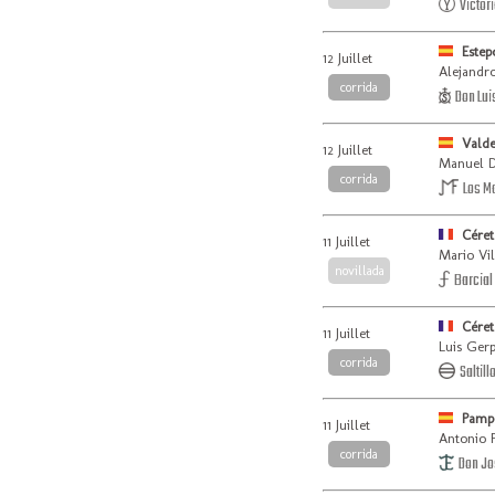
Victori
Estep
12 Juillet
Alejandro
corrida
Don Luis
Valde
12 Juillet
Manuel D
corrida
Los M
Céret
11 Juillet
Mario Vi
novillada
Barcial
Céret
11 Juillet
Luis Ger
corrida
Saltill
Pamp
11 Juillet
Antonio F
corrida
Don Jos