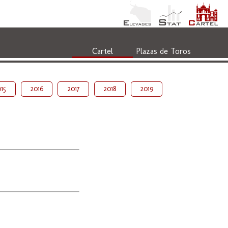
Cartel
Plazas de Toros
15
2016
2017
2018
2019