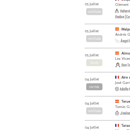
05 Juillet
Clément H
Valver
novillada
Badon (Cui
Malpa
05 Juillet
Andrés Ga
novillada
Ángel 
Almo
05 Juillet
Lea Vicen
mixte
Don To
Aire 
04 Juillet
José Garr
corrida
Adolfo 
Terue
04 Juillet
Tomás Go
novillada
Jiméne
Tara
04 Juillet