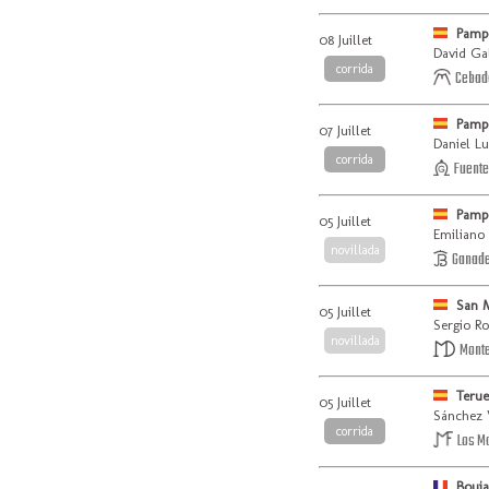
Pamp
08 Juillet
David Ga
corrida
Cebad
Pamp
07 Juillet
Daniel Lu
corrida
Fuente
Pamp
05 Juillet
Emiliano
novillada
Ganader
San M
05 Juillet
Sergio Ro
novillada
Monte
Terue
05 Juillet
Sánchez 
corrida
Los M
Bouja