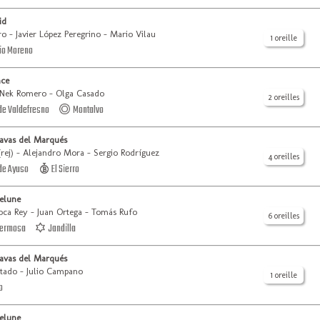
id
ro - Javier López Peregrino - Mario Vilau
1 oreille
io Moreno
nce
Nek Romero - Olga Casado
2 oreilles
de Valdefresno
Montalvo
avas del Marqués
(rej) - Alejandro Mora - Sergio Rodríguez
4 oreilles
de Ayuso
El Sierro
elune
oca Rey - Juan Ortega - Tomás Rufo
6 oreilles
ermosa
Jandilla
avas del Marqués
rtado - Julio Campano
1 oreille
o
elune