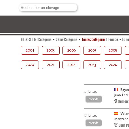
FILTRES
1er Catégorie
-
2ème Catégorie
-
Toutes Catégorie
France
-
Esp
2004
2005
2006
2007
2008
2020
2021
2022
2023
2024
Bayo
17 Juillet
Juan Leal
corrida
Román S
Vale
17 Juillet
Manzanar
corrida
Juan P