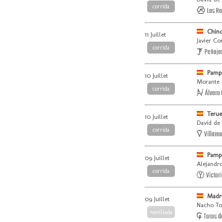
corrida
Las R
Chin
11 Juillet
Javier Co
corrida
Peñajar
Pamp
10 Juillet
Morante 
corrida
Álvaro
Terue
10 Juillet
David de 
corrida
Villama
Pamp
09 Juillet
Alejandr
corrida
Victori
Madr
09 Juillet
Nacho To
novillada
Toros d