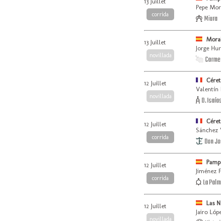
13 Juillet
Pepe Mor
corrida
Miura
Mora
13 Juillet
Jorge Hur
novillada
Carmen
Céret
12 Juillet
Valentín 
novillada
D. Isaías
Céret
12 Juillet
Sánchez 
corrida
Don Jos
Pamp
12 Juillet
Jiménez 
corrida
La Palm
Las N
12 Juillet
Jairo Lóp
novillada