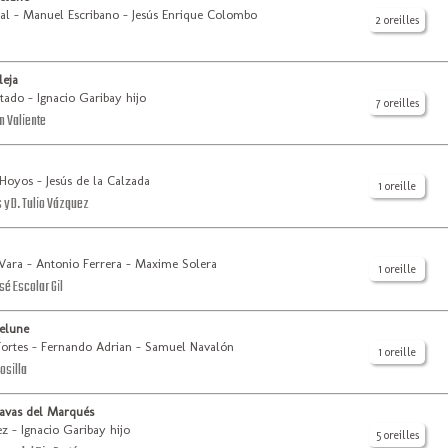
al - Manuel Escribano - Jesús Enrique Colombo
2 oreilles
leja
tado - Ignacio Garibay hijo
7 oreilles
 Valiente
Hoyos - Jesús de la Calzada
1 oreille
 y D. Tulio Vázquez
Vara - Antonio Ferrera - Maxime Solera
1 oreille
é Escolar Gil
elune
Fortes - Fernando Adrian - Samuel Navalón
1 oreille
osilla
avas del Marqués
ez - Ignacio Garibay hijo
5 oreilles