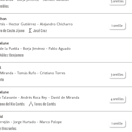
5 oreilles
amblas
chon
rtés - Hector Gutiérrez - Alejandro Chicharro
1 oreille
a de Casta Jijona
José Cruz
elune
de la Puebla - Borja Jiménez - Pablo Aguado
 Núñez Benjumea
l
Miranda - Tomás Rufo - Cristiano Torres
3 oreilles
rta
elune
o Talavante - Andrés Roca Rey - David de Miranda
4 oreilles
ano del Rio Cortés
Toros de Cortés
id
rrejón - Jorge Hurtado - Marco Polope
1 oreille
e Brazuelas