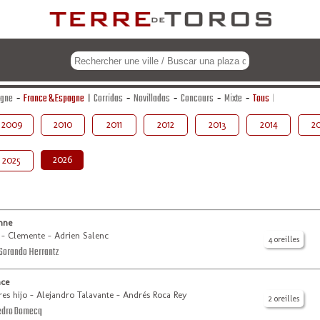
agne
-
France & Espagne
Corridas
-
Novilladas
-
Concours
-
Mixte
-
Tous
2009
2010
2011
2012
2013
2014
20
2026
2025
nne
 - Clemente - Adrien Salenc
4 oreilles
orando Herrantz
nce
es hijo - Alejandro Talavante - Andrés Roca Rey
2 oreilles
edro Domecq