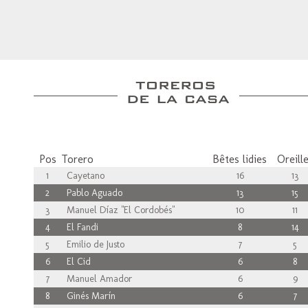
Pos
Torero
Bêtes lidies
Oreill
1
Cayetano
16
13
2
Pablo Aguado
13
15
3
Manuel Díaz "El Cordobés"
10
11
4
El Fandi
8
14
5
Emilio de Justo
7
5
6
El Cid
6
8
7
Manuel Amador
6
9
8
Ginés Marín
6
7