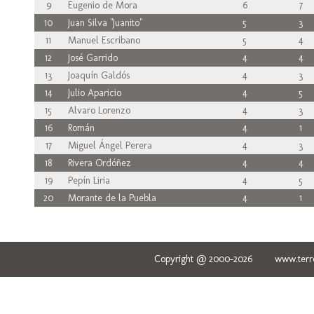
9
Eugenio de Mora
6
7
10
Juan Silva "Juanito"
5
3
11
Manuel Escribano
5
4
12
José Garrido
4
4
13
Joaquín Galdós
4
3
14
Julio Aparicio
4
5
15
Alvaro Lorenzo
4
3
16
Román
4
1
17
Miguel Ángel Perera
4
3
18
Rivera Ordóñez
4
4
19
Pepín Liria
4
5
20
Morante de la Puebla
4
1
Copyright @ 2000-2026 www.terred