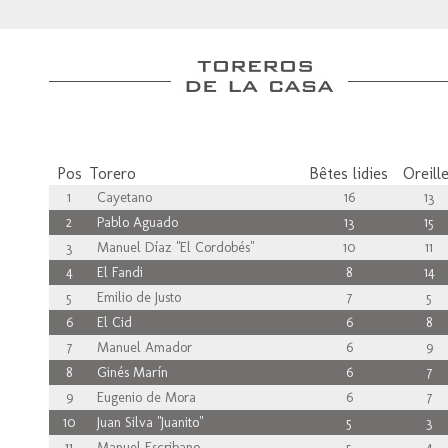
Pos
Torero
Bêtes lidies
Oreill
1
Cayetano
16
13
2
Pablo Aguado
13
15
3
Manuel Díaz "El Cordobés"
10
11
4
El Fandi
8
14
5
Emilio de Justo
7
5
6
El Cid
6
8
7
Manuel Amador
6
9
8
Ginés Marín
6
7
9
Eugenio de Mora
6
7
10
Juan Silva "Juanito"
5
3
11
Manuel Escribano
5
4