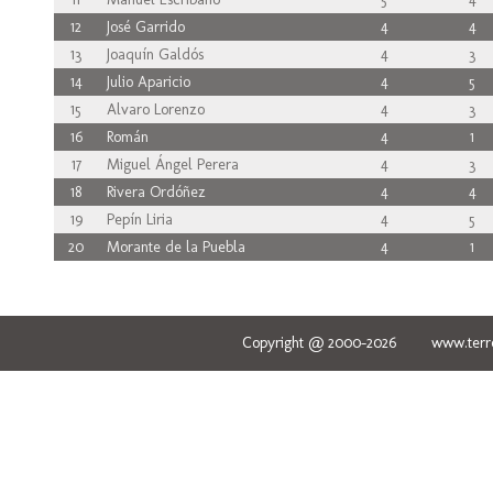
12
José Garrido
4
4
13
Joaquín Galdós
4
3
14
Julio Aparicio
4
5
15
Alvaro Lorenzo
4
3
16
Román
4
1
17
Miguel Ángel Perera
4
3
18
Rivera Ordóñez
4
4
19
Pepín Liria
4
5
20
Morante de la Puebla
4
1
Copyright @ 2000-2026 www.terred