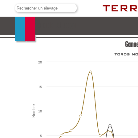
Ganadería de Rehuelga
Ganad
20
15
Nombre
10
5