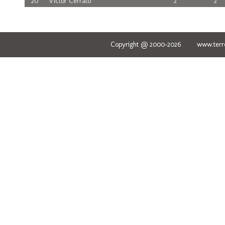
20
Víctor Cerrato
2
2
Copyright @ 2000-2026 www.terred