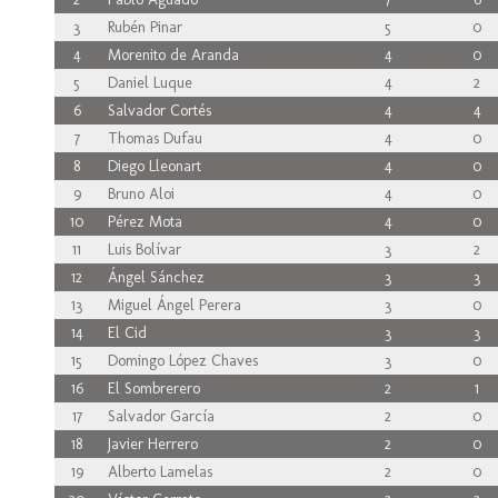
3
Rubén Pinar
5
0
4
Morenito de Aranda
4
0
5
Daniel Luque
4
2
6
Salvador Cortés
4
4
7
Thomas Dufau
4
0
8
Diego Lleonart
4
0
9
Bruno Aloi
4
0
10
Pérez Mota
4
0
11
Luis Bolívar
3
2
12
Ángel Sánchez
3
3
13
Miguel Ángel Perera
3
0
14
El Cid
3
3
15
Domingo López Chaves
3
0
16
El Sombrerero
2
1
17
Salvador García
2
0
18
Javier Herrero
2
0
19
Alberto Lamelas
2
0