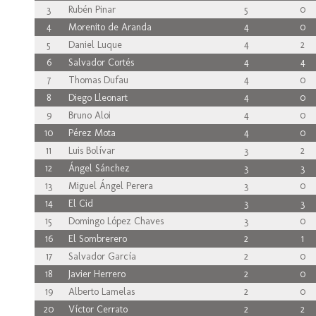
3
Rubén Pinar
5
0
4
Morenito de Aranda
4
0
5
Daniel Luque
4
2
6
Salvador Cortés
4
4
7
Thomas Dufau
4
0
8
Diego Lleonart
4
0
9
Bruno Aloi
4
0
10
Pérez Mota
4
0
11
Luis Bolívar
3
2
12
Ángel Sánchez
3
3
13
Miguel Ángel Perera
3
0
14
El Cid
3
3
15
Domingo López Chaves
3
0
16
El Sombrerero
2
1
17
Salvador García
2
0
18
Javier Herrero
2
0
19
Alberto Lamelas
2
0
20
Víctor Cerrato
2
2