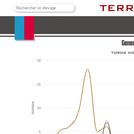
Ganadería de Rehuelga
Ganad
20
15
Nombre
10
5