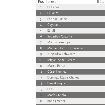
Pos
Torero
Bêtes
1
El Capea
2
El Fandi
3
Enrique Ponce
4
Cayetano
5
El Juli
6
Sébastien Castella
7
Manzanares hijo
8
Manuel Díaz "El Cordobés"
9
Alejandro Talavante
10
Miguel Ángel Perera
11
Marco Pérez
12
César Jiménez
13
Domingo López Chaves
14
Daniel Luque
15
El Cid
16
Matías Tejela
17
Borja Jiménez