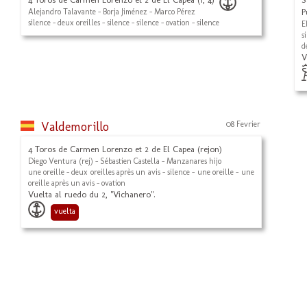
Alejandro Talavante - Borja Jiménez - Marco Pérez
P
silence - deux oreilles - silence - silence - ovation - silence
E
s
d
V
Valdemorillo
08 Fevrier
4 Toros de Carmen Lorenzo et 2 de El Capea (rejon)
Diego Ventura (rej) - Sébastien Castella - Manzanares hijo
une oreille - deux oreilles après un avis - silence - une oreille - une
oreille après un avis - ovation
Vuelta al ruedo du 2, "Vichanero".
vuelta