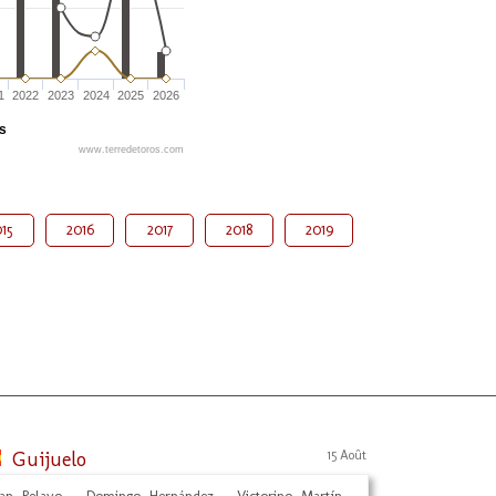
1
2022
2023
2024
2025
2026
és
www.terredetoros.com
15
2016
2017
2018
2019
Guijuelo
15 Août
an Pelayo - Domingo Hernández - Victorino Martín -