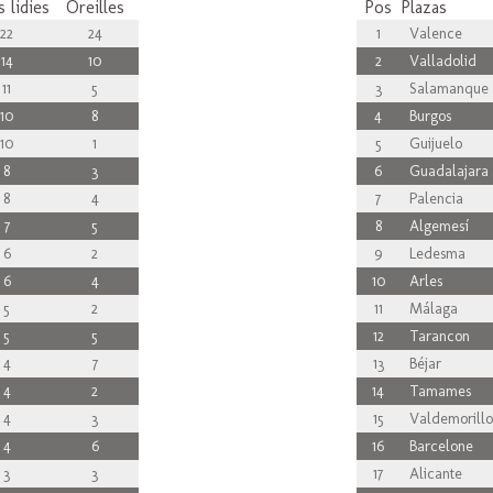
 lidies
Oreilles
Pos
Plazas
22
24
1
Valence
14
10
2
Valladolid
11
5
3
Salamanque
10
8
4
Burgos
10
1
5
Guijuelo
8
3
6
Guadalajara
8
4
7
Palencia
7
5
8
Algemesí
6
2
9
Ledesma
6
4
10
Arles
5
2
11
Málaga
5
5
12
Tarancon
4
7
13
Béjar
4
2
14
Tamames
4
3
15
Valdemorillo
4
6
16
Barcelone
3
3
17
Alicante