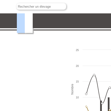
Carmen Lorenzo
25
20
15
Nombre
10