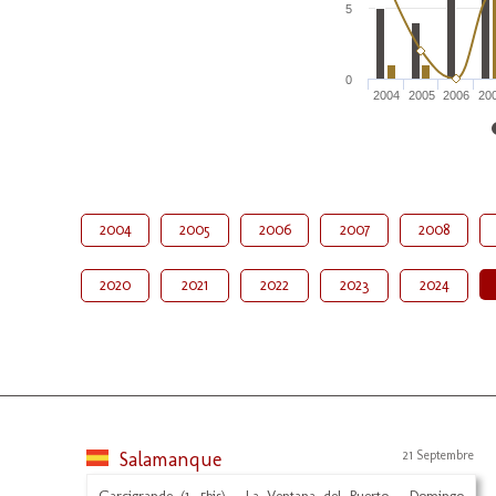
5
0
2004
2005
2006
20
2004
2005
2006
2007
2008
2020
2021
2022
2023
2024
Salamanque
21 Septembre
Garcigrande (1, 5bis) - La Ventana del Puerto - Domingo