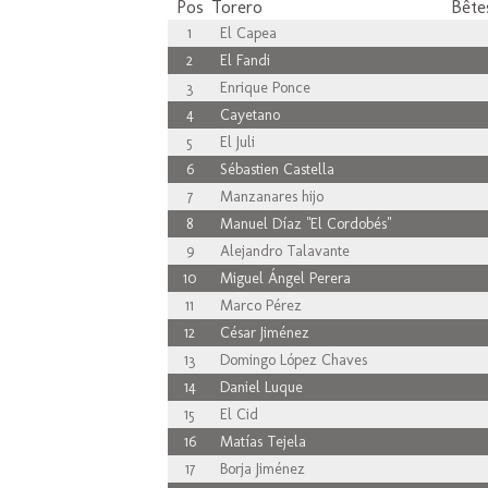
Pos
Torero
Bêtes
1
El Capea
2
El Fandi
3
Enrique Ponce
4
Cayetano
5
El Juli
6
Sébastien Castella
7
Manzanares hijo
8
Manuel Díaz "El Cordobés"
9
Alejandro Talavante
10
Miguel Ángel Perera
11
Marco Pérez
12
César Jiménez
13
Domingo López Chaves
14
Daniel Luque
15
El Cid
16
Matías Tejela
17
Borja Jiménez