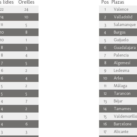
 lidies
Oreilles
Pos
Plazas
22
24
1
Valence
14
10
2
Valladolid
11
5
3
Salamanque
10
8
4
Burgos
10
1
5
Guijuelo
8
3
6
Guadalajara
8
4
7
Palencia
7
5
8
Algemesí
6
2
9
Ledesma
6
4
10
Arles
5
2
11
Málaga
5
5
12
Tarancon
4
7
13
Béjar
4
2
14
Tamames
4
3
15
Valdemorillo
4
6
16
Barcelone
3
3
17
Alicante