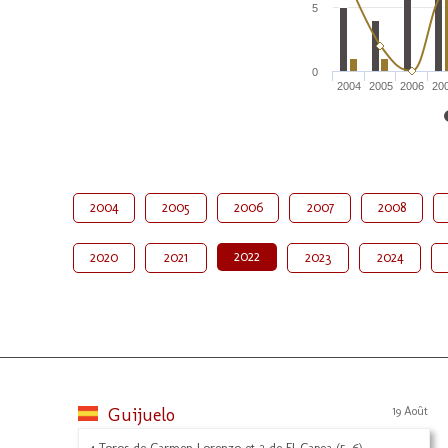
5
0
2004
2005
2006
20
2004
2005
2006
2007
2008
2022
2020
2021
2023
2024
Guijuelo
19 Août
4 Toros de Carmen Lorenzo et 2 de El Capea (5, 6)