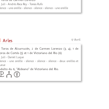
l Juli - Andrés Roca Rey - Tomás Rufo
ilence - une oreille - silence - silence - silence - une oreille
Arles
17 Avril
 Toros de Alcurrucén, 2 de Carmen Lorenzo (3, 4), 1 de
oros de Cortés (5) et 1 de Victoriano del Rio (6)
l Juli - Daniel Luque
ilence - une oreille - silence - silence - silence - deux oreilles et
ueue
ndulto du 6, "Aldeano" de Victoriano del Rio.