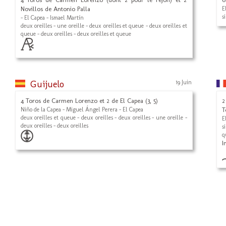
Novillos de Antonio Palla
E
s
- El Capea - Ismael Martín
deux oreilles - une oreille - deux oreilles et queue - deux oreilles et
queue - deux oreilles - deux oreilles et queue
Guijuelo
19 Juin
4 Toros de Carmen Lorenzo et 2 de El Capea (3, 5)
2
Niño de la Capea - Miguel Ángel Perera - El Capea
T
deux oreilles et queue - deux oreilles - deux oreilles - une oreille -
E
deux oreilles - deux oreilles
s
q
I