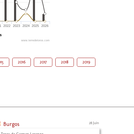
1
2022
2023
2024
2025
2026
és
www.terredetoros.com
15
2016
2017
2018
2019
Burgos
28 Juin
 Toros de Carmen Lorenzo