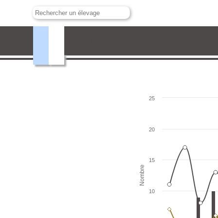
Carmen Lorenzo
25
20
15
Nombre
10