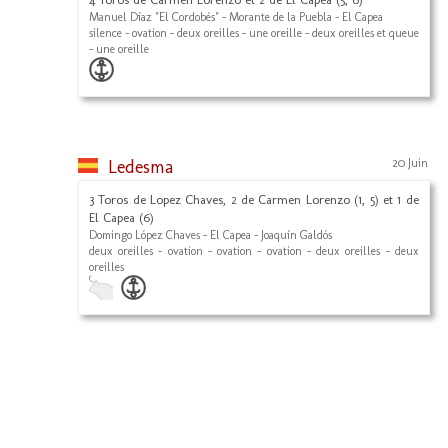
Manuel Díaz "El Cordobés" - Morante de la Puebla - El Capea
silence - ovation - deux oreilles - une oreille - deux oreilles et queue
- une oreille
Ledesma
20 Juin
3 Toros de Lopez Chaves, 2 de Carmen Lorenzo (1, 5) et 1 de
El Capea (6)
Domingo López Chaves - El Capea - Joaquín Galdós
deux oreilles - ovation - ovation - ovation - deux oreilles - deux
oreilles