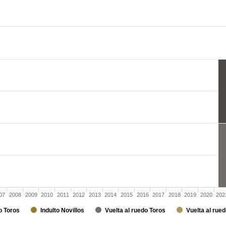
07
2008
2009
2010
2011
2012
2013
2014
2015
2016
2017
2018
2019
2020
202
o Toros
Indulto Novillos
Vuelta al ruedo Toros
Vuelta al rued