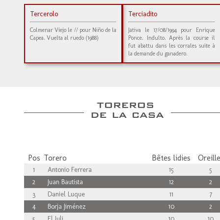
Tercerolo
Terciadito
Colmenar Viejo le // pour Niño de la
Jativa le 17/08/1994 pour Enrique
Capea. Vuelta al ruedo (1988)
Ponce. Indulto. Après la course il
fut abattu dans les corrales suite à
la demande du ganadero.
Pos
Torero
Bêtes lidies
Oreill
1
Antonio Ferrera
15
5
2
Juan Bautista
12
2
3
Daniel Luque
11
7
4
Borja Jiménez
10
2
5
El Juli
10
10