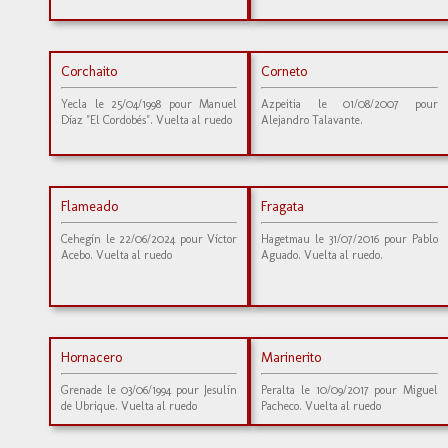
Corchaito
Corneto
Yecla le 25/04/1998 pour Manuel
Azpeitia le 01/08/2007 pour
Díaz "El Cordobés". Vuelta al ruedo
Alejandro Talavante.
Flameado
Fragata
Cehegín le 22/06/2024 pour Víctor
Hagetmau le 31/07/2016 pour Pablo
Acebo. Vuelta al ruedo
Aguado. Vuelta al ruedo.
Hornacero
Marinerito
Grenade le 03/06/1994 pour Jesulín
Peralta le 10/09/2017 pour Miguel
de Ubrique. Vuelta al ruedo
Pacheco. Vuelta al ruedo