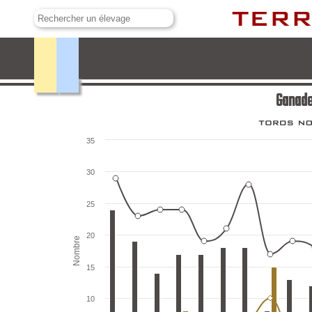
Ganadería de Ana Romero
Ganade
35
30
25
20
Nombre
15
10