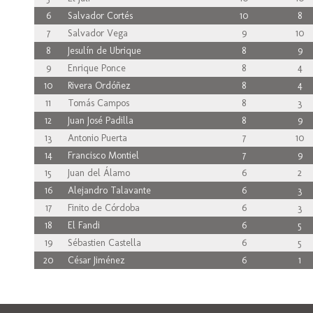
6
Salvador Cortés
10
8
7
Salvador Vega
9
10
8
Jesulín de Ubrique
8
9
9
Enrique Ponce
8
4
10
Rivera Ordóñez
8
4
11
Tomás Campos
8
3
12
Juan José Padilla
8
9
13
Antonio Puerta
7
10
14
Francisco Montiel
7
9
15
Juan del Álamo
6
2
16
Alejandro Talavante
6
3
17
Finito de Córdoba
6
3
18
El Fandi
6
5
19
Sébastien Castella
6
5
20
César Jiménez
6
1