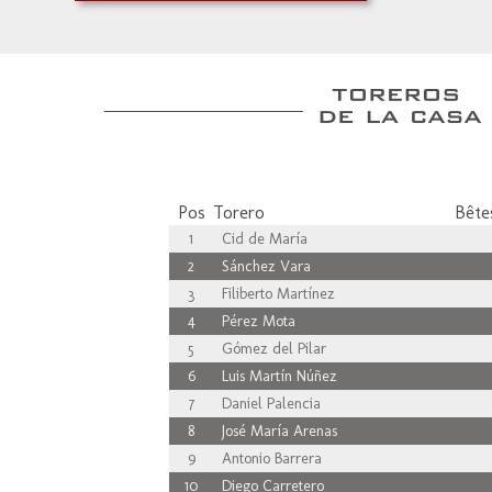
Pos
Torero
Bêtes
1
Cid de María
2
Sánchez Vara
3
Filiberto Martínez
4
Pérez Mota
5
Gómez del Pilar
6
Luis Martín Núñez
7
Daniel Palencia
8
José María Arenas
9
Antonio Barrera
10
Diego Carretero