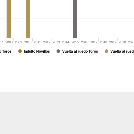
07
2008
2009
2010
2011
2012
2013
2014
2015
2016
2017
2018
2019
2020
202
o Toros
Indulto Novillos
Vuelta al ruedo Toros
Vuelta al rued