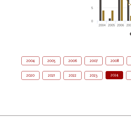
5
0
2004
2005
2006
20
2004
2005
2006
2007
2008
2024
2020
2021
2022
2023