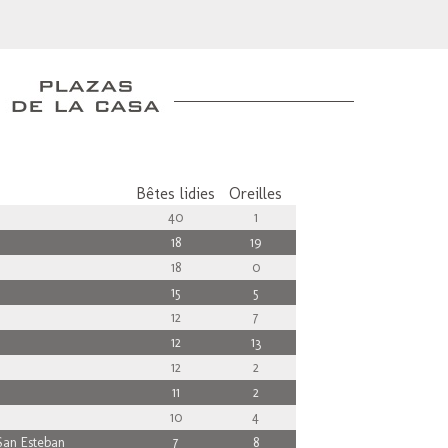
Bêtes lidies
Oreilles
40
1
18
19
18
0
15
5
12
7
12
13
12
2
11
2
10
4
an Esteban
7
8