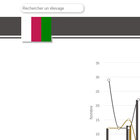
D. Gabriel Rojas Fernández
35
30
25
20
Nombre
15
10