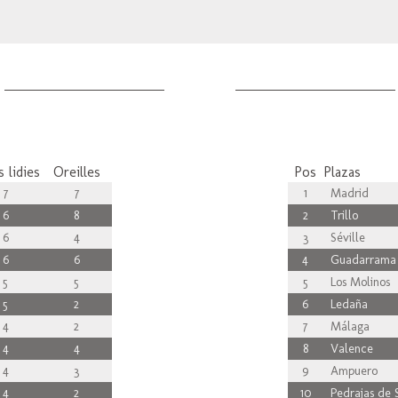
 lidies
Oreilles
Pos
Plazas
7
7
1
Madrid
6
8
2
Trillo
6
4
3
Séville
6
6
4
Guadarrama
5
5
5
Los Molinos
5
2
6
Ledaña
4
2
7
Málaga
4
4
8
Valence
4
3
9
Ampuero
4
2
10
Pedrajas de S