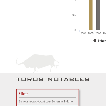
1
0.5
0
2004
2005
2006
20
Indult
Silbato
Sonseca le 06/05/2008 pour Serranito. Indulto.