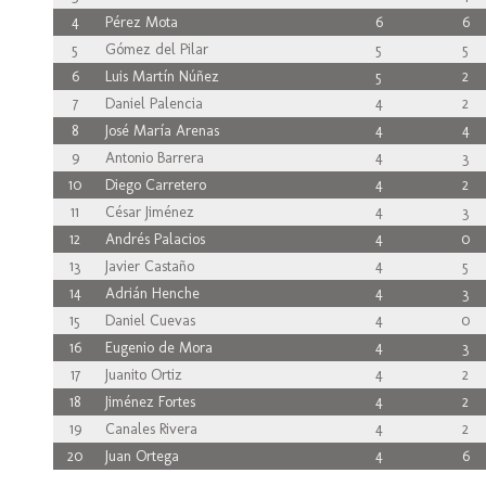
4
Pérez Mota
6
6
5
Gómez del Pilar
5
5
6
Luis Martín Núñez
5
2
7
Daniel Palencia
4
2
8
José María Arenas
4
4
9
Antonio Barrera
4
3
10
Diego Carretero
4
2
11
César Jiménez
4
3
12
Andrés Palacios
4
0
13
Javier Castaño
4
5
14
Adrián Henche
4
3
15
Daniel Cuevas
4
0
16
Eugenio de Mora
4
3
17
Juanito Ortiz
4
2
18
Jiménez Fortes
4
2
19
Canales Rivera
4
2
20
Juan Ortega
4
6