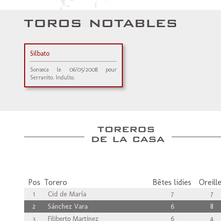
Silbato
Sonseca le 06/05/2008 pour
Serranito. Indulto.
Pos
Torero
Bêtes lidies
Oreill
1
Cid de María
7
7
2
Sánchez Vara
6
8
3
Filiberto Martínez
6
4