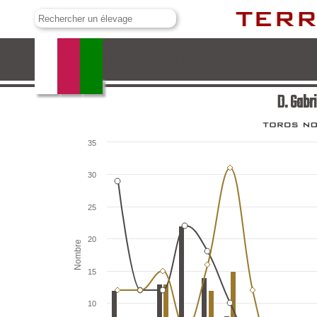
D. Gabriel Rojas Fernández
D. Gabr
35
30
25
20
Nombre
15
10