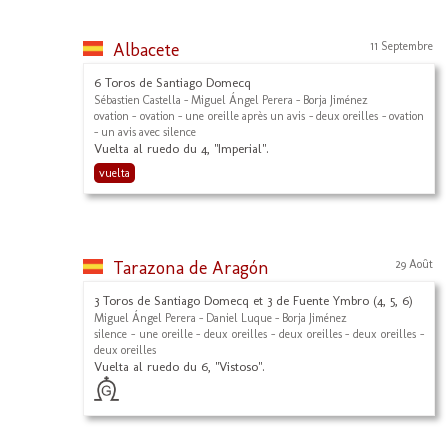
Albacete
11 Septembre
6 Toros de Santiago Domecq
Sébastien Castella - Miguel Ángel Perera - Borja Jiménez
ovation - ovation - une oreille après un avis - deux oreilles - ovation
- un avis avec silence
Vuelta al ruedo du 4, "Imperial".
vuelta
Tarazona de Aragón
29 Août
3 Toros de Santiago Domecq et 3 de Fuente Ymbro (4, 5, 6)
Miguel Ángel Perera - Daniel Luque - Borja Jiménez
silence - une oreille - deux oreilles - deux oreilles - deux oreilles -
deux oreilles
Vuelta al ruedo du 6, "Vistoso".