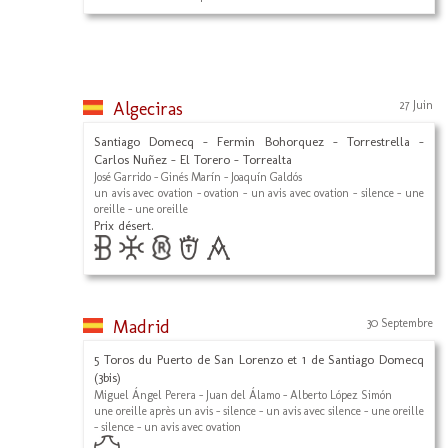
Algeciras
27 Juin
Santiago Domecq - Fermin Bohorquez - Torrestrella -
Carlos Nuñez - El Torero - Torrealta
José Garrido - Ginés Marín - Joaquín Galdós
un avis avec ovation - ovation - un avis avec ovation - silence - une
oreille - une oreille
Prix désert.
Madrid
30 Septembre
5 Toros du Puerto de San Lorenzo et 1 de Santiago Domecq
(3bis)
Miguel Ángel Perera - Juan del Álamo - Alberto López Simón
une oreille après un avis - silence - un avis avec silence - une oreille
- silence - un avis avec ovation