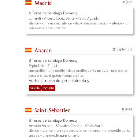
Madrid
16 Juin
6 Toros de Santiago Domecq
El Fandi - Alberto López Simón - Pablo Aguado
silence - un avis avec silence - deux avis avec ovation - silence - un
avis avec silence - ovation
Abaran
27 Septembre
6 Toros de Santiago Domecq
Pepín Liria - El Juli
une oreille - une oreille - deux oreilles après un avis - une oreille -
deux oreilles et queue - deux oreilles
Vuelta al ruedo du 3 et indulto du 5.
vuelta
indulto
Saint-Sébastien
13 Août
6 Toros de Santiago Domecq
Antonio Ferrera - Sébastien Castella - Ginés Marín
silence - silence - un avis avec silence - silence - une oreille après
un avis - une oreille après un avis