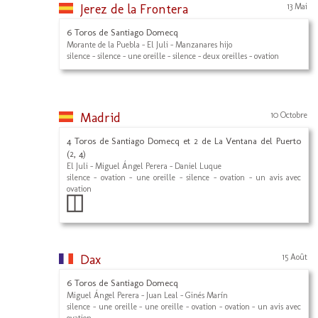
Jerez de la Frontera
13 Mai
6 Toros de Santiago Domecq
Morante de la Puebla - El Juli - Manzanares hijo
silence - silence - une oreille - silence - deux oreilles - ovation
Madrid
10 Octobre
4 Toros de Santiago Domecq et 2 de La Ventana del Puerto
(2, 4)
El Juli - Miguel Ángel Perera - Daniel Luque
silence - ovation - une oreille - silence - ovation - un avis avec
ovation
Dax
15 Août
6 Toros de Santiago Domecq
Miguel Ángel Perera - Juan Leal - Ginés Marín
silence - une oreille - une oreille - ovation - ovation - un avis avec