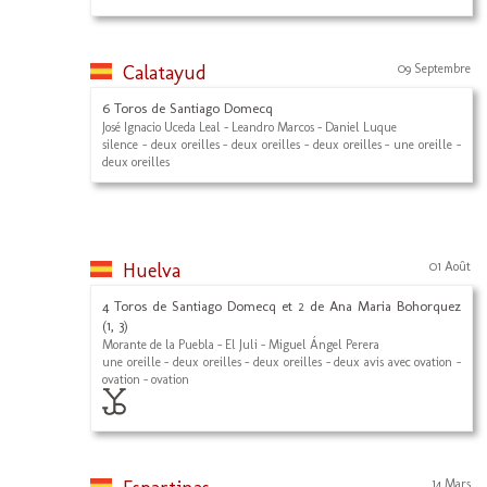
Calatayud
09 Septembre
6 Toros de Santiago Domecq
José Ignacio Uceda Leal - Leandro Marcos - Daniel Luque
silence - deux oreilles - deux oreilles - deux oreilles - une oreille -
deux oreilles
Huelva
01 Août
4 Toros de Santiago Domecq et 2 de Ana Maria Bohorquez
(1, 3)
Morante de la Puebla - El Juli - Miguel Ángel Perera
une oreille - deux oreilles - deux oreilles - deux avis avec ovation -
ovation - ovation
14 Mars