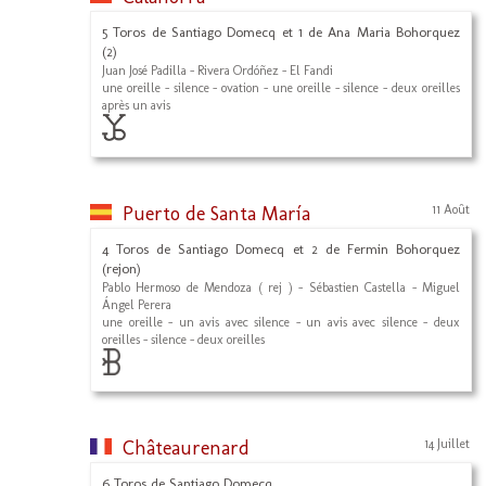
5 Toros de Santiago Domecq et 1 de Ana Maria Bohorquez
(2)
Juan José Padilla - Rivera Ordóñez - El Fandi
une oreille - silence - ovation - une oreille - silence - deux oreilles
après un avis
Puerto de Santa María
11 Août
4 Toros de Santiago Domecq et 2 de Fermin Bohorquez
(rejon)
Pablo Hermoso de Mendoza ( rej ) - Sébastien Castella - Miguel
Ángel Perera
une oreille - un avis avec silence - un avis avec silence - deux
oreilles - silence - deux oreilles
Châteaurenard
14 Juillet
6 Toros de Santiago Domecq