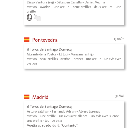
Diego Ventura (rej) - Sébastien Castella - Daniel Medina
ovation - ovation - une oreille - deux oreilles - deux oreilles - une
oreille
Pontevedra
13 Août
6 Toros de Santiago Domecq
Morante de la Puebla - El Juli - Manzanares hijo
ovation - deux oreilles - ovation - bronca - une oreille - un avis avec
ovation
Madrid
31 Mai
6 Toros de Santiago Domecq
Arturo Saldívar - Fernando Adrian - Alvaro Lorenzo
ovation - une oreille - un avis avec silence - un avis avec silence -
une oreille - tour de piste
Vuelta al ruedo du 5, "Contento".