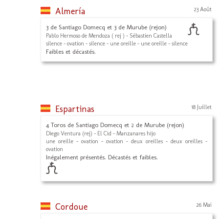
Almería
23 Août
3 de Santiago Domecq et 3 de Murube (rejon)
Pablo Hermoso de Mendoza ( rej ) - Sébastien Castella
silence - ovation - silence - une oreille - une oreille - silence
Faibles et décastés.
Espartinas
18 Juillet
4 Toros de Santiago Domecq et 2 de Murube (rejon)
Diego Ventura (rej) - El Cid - Manzanares hijo
une oreille - ovation - ovation - deux oreilles - deux oreilles -
ovation
Inégalement présentés. Décastés et faibles.
Cordoue
26 Mai