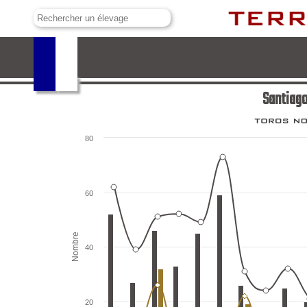
Santiago Domecq Bohórquez
Santiag
80
60
Nombre
40
20