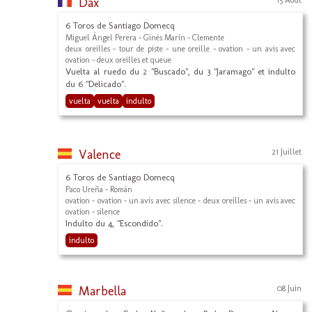
Dax
15 Août
6 Toros de Santiago Domecq
Miguel Ángel Perera - Ginés Marín - Clemente
deux oreilles - tour de piste - une oreille - ovation - un avis avec
ovation - deux oreilles et queue
Vuelta al ruedo du 2 "Buscado", du 3 "Jaramago" et indulto
du 6 "Delicado".
vuelta
vuelta
indulto
Valence
21 Juillet
6 Toros de Santiago Domecq
Paco Ureña - Román
ovation - ovation - un avis avec silence - deux oreilles - un avis avec
ovation - silence
Indulto du 4, "Escondido".
indulto
Marbella
08 Juin