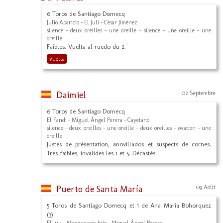
6 Toros de Santiago Domecq
Julio Aparicio - El Juli - César Jiménez
silence - deux oreilles - une oreille - silence - une oreille - une
oreille
Faibles. Vuelta al ruedo du 2.
vuelta
Daimiel
02 Septembre
6 Toros de Santiago Domecq
El Fandi - Miguel Ángel Perera - Cayetano
silence - deux oreilles - une oreille - deux oreilles - ovation - une
oreille
Justes de présentation, anovillados et suspects de cornes.
Très faibles, invalides les 1 et 5. Décastés.
Puerto de Santa María
09 Août
5 Toros de Santiago Domecq et 1 de Ana Maria Bohorquez
(3)