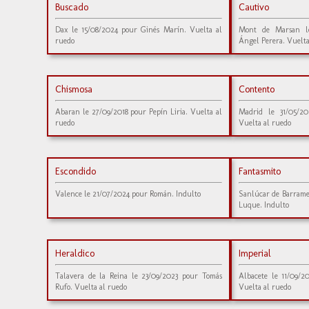
Buscado
Cautivo
Dax le 15/08/2024 pour Ginés Marín. Vuelta al
Mont de Marsan l
ruedo
Ángel Perera. Vuelta
Chismosa
Contento
Abaran le 27/09/2018 pour Pepín Liria. Vuelta al
Madrid le 31/05/2
ruedo
Vuelta al ruedo
Escondido
Fantasmito
Valence le 21/07/2024 pour Román. Indulto
Sanlúcar de Barrame
Luque. Indulto
Heraldico
Imperial
Talavera de la Reina le 23/09/2023 pour Tomás
Albacete le 11/09/2
Rufo. Vuelta al ruedo
Vuelta al ruedo