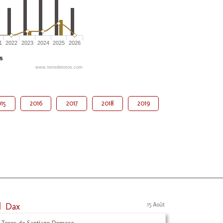
1
2022
2023
2024
2025
2026
és
www.terredetoros.com
15
2016
2017
2018
2019
Dax
15 Août
 Toros de Santiago Domecq