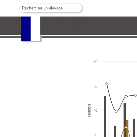
Santiago Domecq Bohórquez
80
60
Nombre
40
20