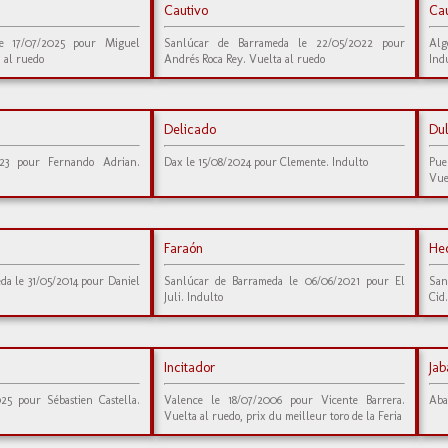
Cautivo
Ca
e 17/07/2025 pour Miguel
Sanlúcar de Barrameda le 22/05/2022 pour
Alg
 al ruedo
Andrés Roca Rey. Vuelta al ruedo
Ind
Delicado
Du
023 pour Fernando Adrian.
Dax le 15/08/2024 pour Clemente. Indulto
Pue
Vue
Faraón
He
da le 31/05/2014 pour Daniel
Sanlúcar de Barrameda le 06/06/2021 pour El
San
Juli. Indulto
Cid
Incitador
Jab
025 pour Sébastien Castella.
Valence le 18/07/2006 pour Vicente Barrera.
Aba
Vuelta al ruedo, prix du meilleur toro de la Feria