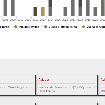
7
2008
2009
2010
2011
2012
2013
2014
2015
2016
2017
2018
2019
2020
202
o Toros
Indulto Novillos
Vuelta al ruedo Toros
Vuelta al rued
Aviador
Av
19 pour Miguel Ángel Perera.
Sanlúcar de Barrameda le 23/05/2009 pour El
Pue
Fandi. Indulto.
Man