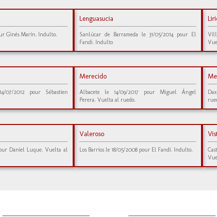
Lenguasucia
Lir
ur Ginés Marín. Indulto.
Sanlúcar de Barrameda le 31/05/2014 pour El
Vil
Fandi. Indulto
Vue
Merecido
Me
14/07/2012 pour Sébastien
Albacete le 14/09/2017 pour Miguel Ángel
Dax
Perera. Vuelta al ruedo.
rue
Valeroso
Vi
our Daniel Luque. Vuelta al
Los Barrios le 18/05/2008 pour El Fandi. Indulto.
Cas
Vue