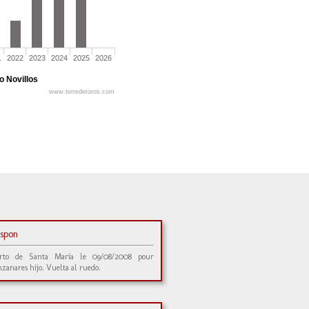
1
2022
2023
2024
2025
2026
o Novillos
www.terredetoros.com
ispon
rto de Santa María le 09/08/2008 pour
zanares hijo. Vuelta al ruedo.