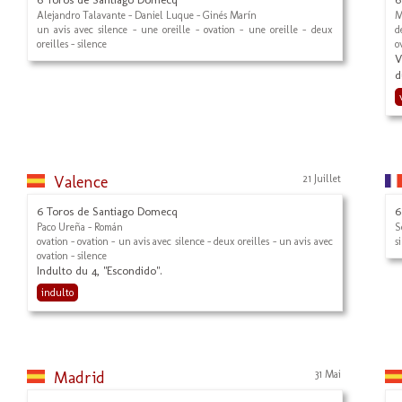
Alejandro Talavante - Daniel Luque - Ginés Marín
M
un avis avec silence - une oreille - ovation - une oreille - deux
d
oreilles - silence
o
V
d
Valence
21 Juillet
6 Toros de Santiago Domecq
6
Paco Ureña - Román
S
ovation - ovation - un avis avec silence - deux oreilles - un avis avec
s
ovation - silence
Indulto du 4, "Escondido".
indulto
Madrid
31 Mai