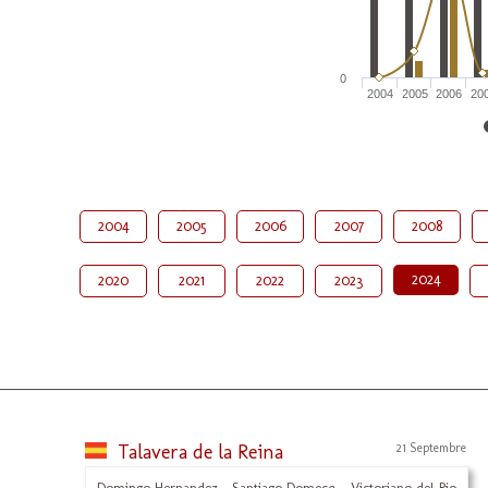
0
2004
2005
2006
20
2004
2005
2006
2007
2008
2024
2020
2021
2022
2023
Talavera de la Reina
21 Septembre
Domingo Hernandez - Santiago Domecq - Victoriano del Rio