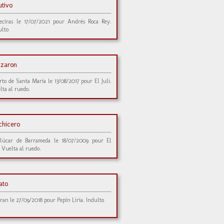
utivo
eciras le 17/07/2021 pour Andrés Roca Rey.
ulto
lzaron
rto de Santa María le 13/08/2017 pour El Juli.
lta al ruedo.
chicero
lúcar de Barrameda le 18/07/2009 pour El
. Vuelta al ruedo.
ato
ran le 27/09/2018 pour Pepín Liria. Indulto