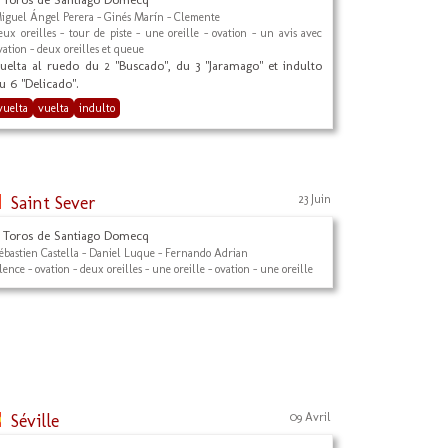
iguel Ángel Perera - Ginés Marín - Clemente
eux oreilles - tour de piste - une oreille - ovation - un avis avec
vation - deux oreilles et queue
uelta al ruedo du 2 "Buscado", du 3 "Jaramago" et indulto
u 6 "Delicado".
vuelta
vuelta
indulto
Saint Sever
23 Juin
 Toros de Santiago Domecq
ébastien Castella - Daniel Luque - Fernando Adrian
ilence - ovation - deux oreilles - une oreille - ovation - une oreille
Séville
09 Avril