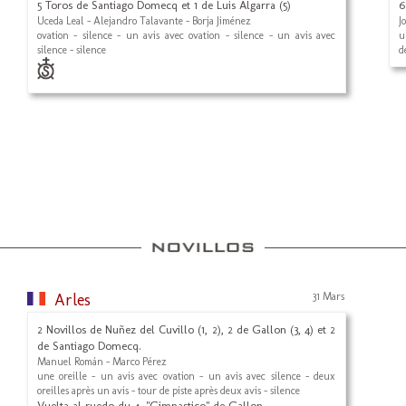
5 Toros de Santiago Domecq et 1 de Luis Algarra (5)
6
Uceda Leal - Alejandro Talavante - Borja Jiménez
J
ovation - silence - un avis avec ovation - silence - un avis avec
u
silence - silence
d
Arles
31 Mars
2 Novillos de Nuñez del Cuvillo (1, 2), 2 de Gallon (3, 4) et 2
de Santiago Domecq.
Manuel Román - Marco Pérez
une oreille - un avis avec ovation - un avis avec silence - deux
oreilles après un avis - tour de piste après deux avis - silence
Vuelta al ruedo du 4, "Gimnastico" de Gallon.