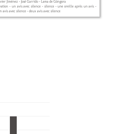
avier Jiménez - José Garrido - Lama de Góngora
vation - un avis avec silence - silence - une oreille après un avis -
n avis avec silence - deux avis avec silence