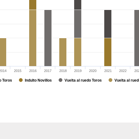
2014
2015
2016
2017
2018
2019
2020
2021
2022
20
o Toros
Indulto Novillos
Vuelta al ruedo Toros
Vuelta al rued