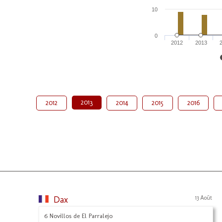
10
0
2012
2013
2013
2012
2014
2015
2016
Dax
13 Août
6 Novillos de El Parralejo