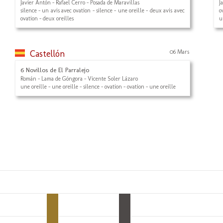
Javier Antón - Rafael Cerro - Posada de Maravillas
J
silence - un avis avec ovation - silence - une oreille - deux avis avec
o
ovation - deux oreilles
u
Castellón
06 Mars
6 Novillos de El Parralejo
Román - Lama de Góngora - Vicente Soler Lázaro
une oreille - une oreille - silence - ovation - ovation - une oreille