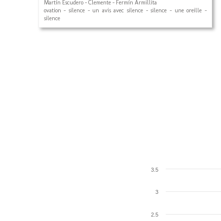
Martín Escudero - Clemente - Fermín Armillita
ovation - silence - un avis avec silence - silence - une oreille -
silence
3.5
3
2.5