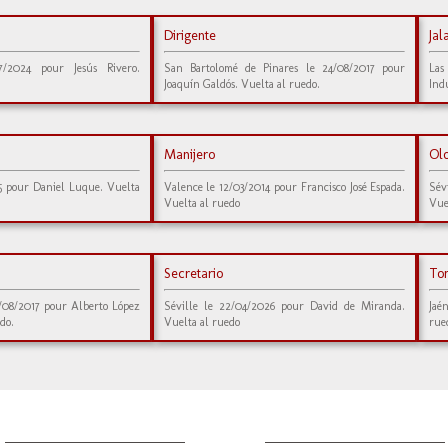
Dirigente
Jal
7/2024 pour Jesús Rivero.
San Bartolomé de Pinares le 24/08/2017 pour
Las
Joaquín Galdós. Vuelta al ruedo.
Ind
Manijero
Ol
5 pour Daniel Luque. Vuelta
Valence le 12/03/2014 pour Francisco José Espada.
Sév
Vuelta al ruedo
Vue
Secretario
To
3/08/2017 pour Alberto López
Séville le 22/04/2026 pour David de Miranda.
Jaé
do.
Vuelta al ruedo
rue