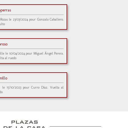
aperras
 Rozas le 23/03/2024 pour Gonzalo Caballero.
ulto
oroso
ille le 10/04/2024 pour Miguel Ángel Perera.
lta al ruedo
millo
n le 15/10/2023 pour Curro Díaz. Vuelta al
do