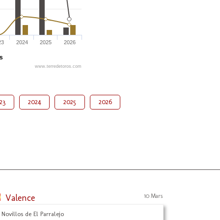
23
2024
2025
2026
és
www.terredetoros.com
23
2024
2025
2026
Valence
10 Mars
 Novillos de El Parralejo