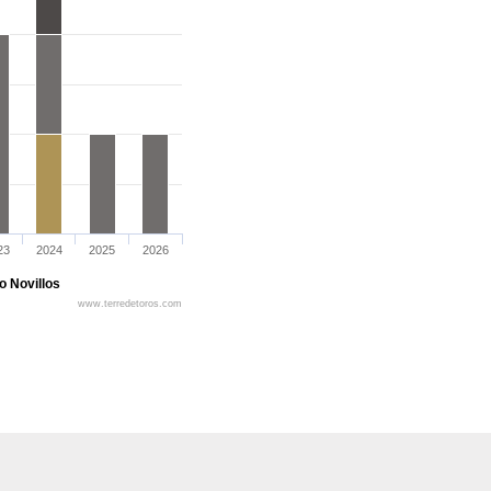
23
2024
2025
2026
o Novillos
www.terredetoros.com