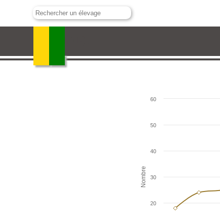
El Parralejo
60
50
40
Nombre
30
20