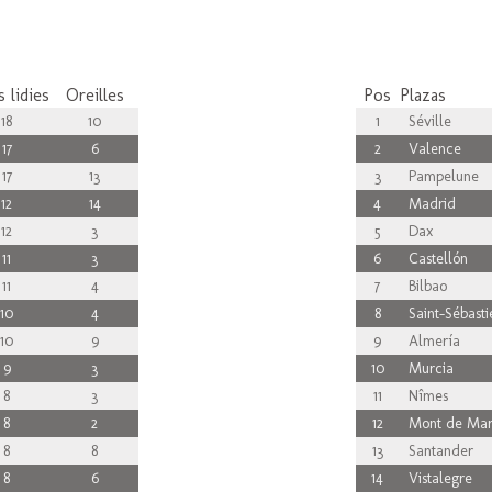
 lidies
Oreilles
Pos
Plazas
18
10
1
Séville
17
6
2
Valence
17
13
3
Pampelune
12
14
4
Madrid
12
3
5
Dax
11
3
6
Castellón
11
4
7
Bilbao
10
4
8
Saint-Sébasti
10
9
9
Almería
9
3
10
Murcia
8
3
11
Nîmes
8
2
12
Mont de Mar
8
8
13
Santander
8
6
14
Vistalegre