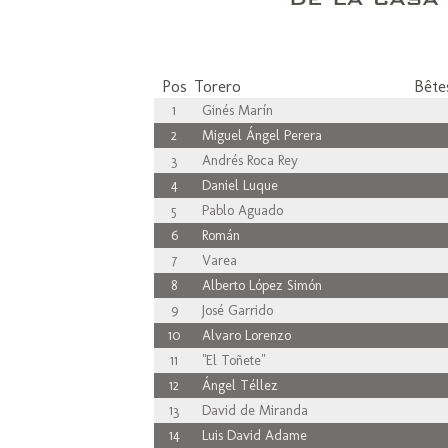
Pos
Torero
Bêtes
1
Ginés Marín
2
Miguel Ángel Perera
3
Andrés Roca Rey
4
Daniel Luque
5
Pablo Aguado
6
Román
7
Varea
8
Alberto López Simón
9
José Garrido
10
Alvaro Lorenzo
11
"El Toñete"
12
Ángel Téllez
13
David de Miranda
14
Luis David Adame