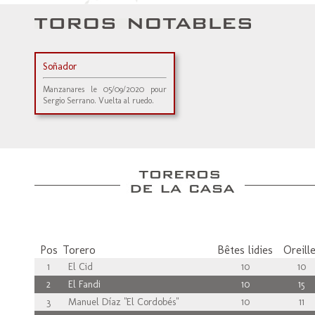
Soñador
Manzanares le 05/09/2020 pour
Sergio Serrano. Vuelta al ruedo.
Pos
Torero
Bêtes lidies
Oreill
1
El Cid
10
10
2
El Fandi
10
15
3
Manuel Díaz "El Cordobés"
10
11