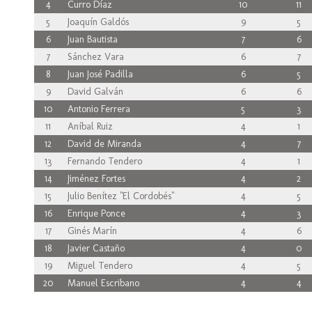
4
Curro Díaz
10
11
5
Joaquín Galdós
9
5
6
Juan Bautista
7
6
7
Sánchez Vara
6
7
8
Juan José Padilla
6
5
9
David Galván
6
6
10
Antonio Ferrera
5
3
11
Aníbal Ruiz
4
1
12
David de Miranda
4
7
13
Fernando Tendero
4
1
14
Jiménez Fortes
4
2
15
Julio Benítez "El Cordobés"
4
5
16
Enrique Ponce
4
3
17
Ginés Marín
4
6
18
Javier Castaño
4
0
19
Miguel Tendero
4
5
20
Manuel Escribano
4
4