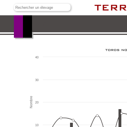
Las Monjas
40
30
Nombre
20
10