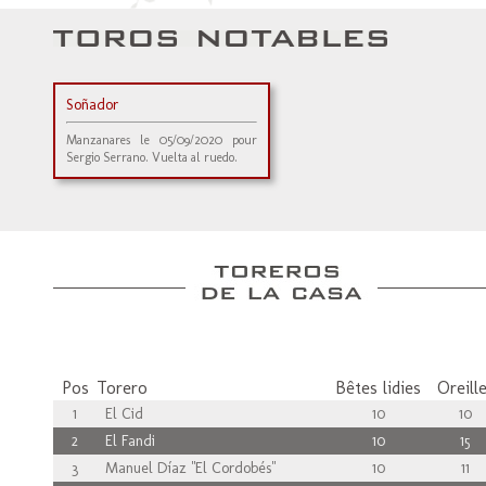
Soñador
Manzanares le 05/09/2020 pour
Sergio Serrano. Vuelta al ruedo.
Pos
Torero
Bêtes lidies
Oreill
1
El Cid
10
10
2
El Fandi
10
15
3
Manuel Díaz "El Cordobés"
10
11