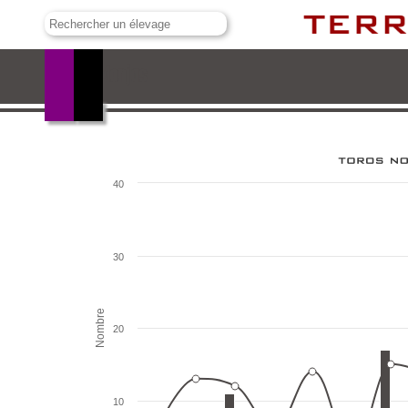
Las Monjas
40
30
Nombre
20
10