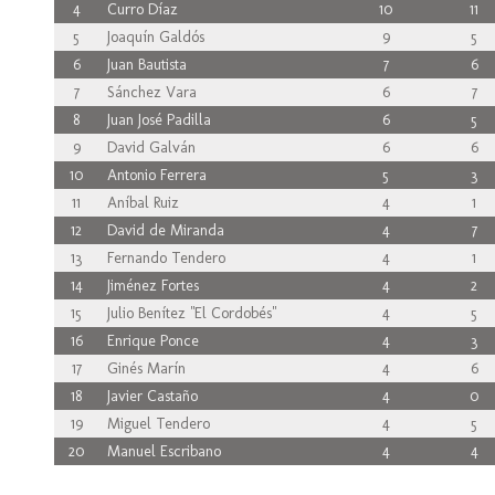
4
Curro Díaz
10
11
5
Joaquín Galdós
9
5
6
Juan Bautista
7
6
7
Sánchez Vara
6
7
8
Juan José Padilla
6
5
9
David Galván
6
6
10
Antonio Ferrera
5
3
11
Aníbal Ruiz
4
1
12
David de Miranda
4
7
13
Fernando Tendero
4
1
14
Jiménez Fortes
4
2
15
Julio Benítez "El Cordobés"
4
5
16
Enrique Ponce
4
3
17
Ginés Marín
4
6
18
Javier Castaño
4
0
19
Miguel Tendero
4
5
20
Manuel Escribano
4
4