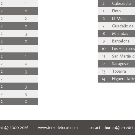
2
1
4
Cabezuela
2
0
5
Pinto
2
2
6
El Molar
2
0
7
Guadalix de l
2
3
8
Miajadas
2
0
9
Barcelone
2
1
10
Los Hinojosos
2
1
11
San Martin d
2
0
12
Saragosse
2
3
13
Tobarra
2
1
14
Higuera la Re
2
3
2
3
2
0
ght @ 2000-2026 www.terredetoros.com contact : thuries@terredeto