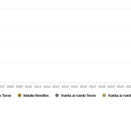
007
2008
2009
2010
2011
2012
2013
2014
2015
2016
2017
2018
2019
2020
202
o Toros
Indulto Novillos
Vuelta al ruedo Toros
Vuelta al rued