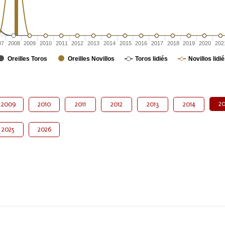
07
2008
2009
2010
2011
2012
2013
2014
2015
2016
2017
2018
2019
2020
202
Oreilles Toros
Oreilles Novillos
Toros lidiés
Novillos lidi
20
2009
2010
2011
2012
2013
2014
2025
2026