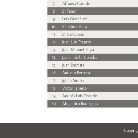
7
Alfonso Casado
8
El Fandi
9
Luis González
10
Sánchez Vara
11
El Cartujano
12
Juan Luis Pizarro
13
Juan Manuel Raya
14
Javier de la Concha
15
Juan Bautista
16
Antonio Ferrera
17
Julián Simón
18
Víctor Janeiro
19
Andrés Luis Dorado
20
Alejandro Rodríguez
Copyri