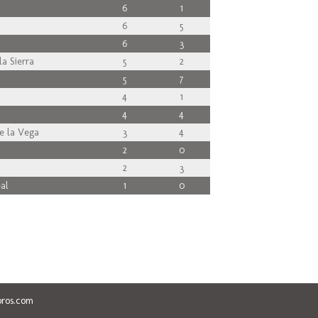
6
1
6
5
6
3
a Sierra
5
2
5
7
4
1
4
4
e la Vega
3
4
2
0
2
3
al
1
0
ros.com