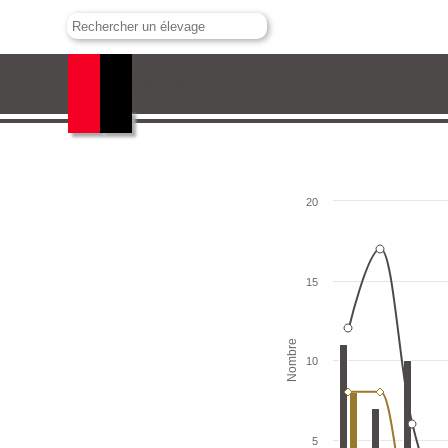
Ganadería Arguijo
20
15
Nombre
10
5