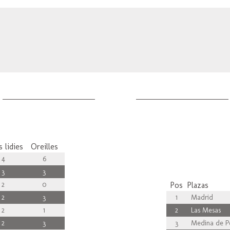
 lidies
Oreilles
4
6
3
3
2
0
Pos
Plazas
2
3
1
Madrid
2
1
2
Las Mesas
2
3
3
Medina de P