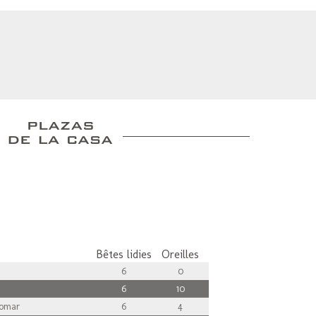
Bêtes lidies
Oreilles
6
0
6
10
omar
6
4