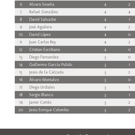
6
Alvaro Seseña
4
2
7
Rafael González
4
4
8
David Salvador
4
1
9
José Aguilera
4
2
10
David López
4
0
11
Juan Carlos Rey
4
2
12
Cristian Escribano
4
0
13
Diego Fernandez
3
0
14
Guillermo García Pulido
3
1
15
Jesús de la Calzada
3
2
16
Álvaro Montalvo
3
0
17
Diego Urdiales
3
1
18
Sergio Blanco
3
1
19
Javier Cortés
3
2
20
Jesús Enrique Colombo
3
2