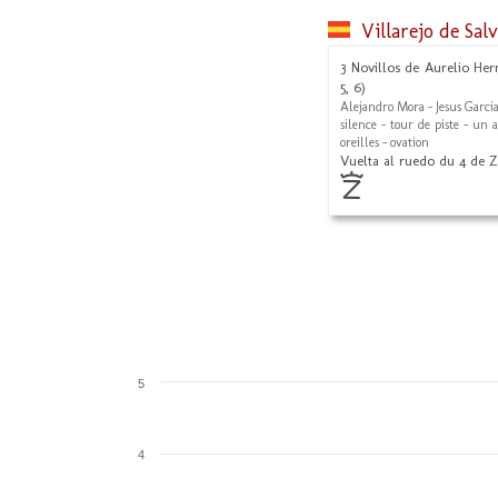
Villarejo de Sal
3 Novillos de Aurelio He
5, 6)
Alejandro Mora - Jesus Garci
silence - tour de piste - un 
oreilles - ovation
Vuelta al ruedo du 4 de 
5
4