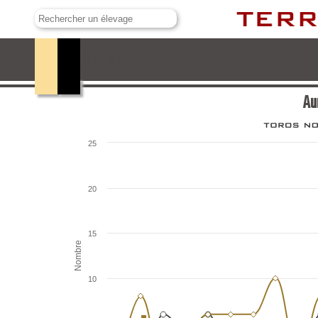
Aurelio Hernando
Au
25
20
15
Nombre
10