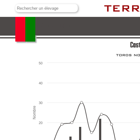
Castillejo de Huebra
Cast
50
40
30
Nombre
20