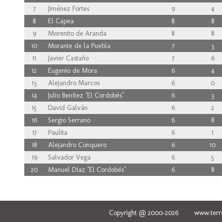
7
Jiménez Fortes
9
4
8
El Capea
8
8
9
Morenito de Aranda
8
8
10
Morante de la Puebla
7
3
11
Javier Castaño
7
6
12
Eugenio de Mora
6
4
13
Alejandro Marcos
6
0
14
Julio Benítez "El Cordobés"
6
3
15
David Galván
6
2
16
Sergio Serrano
6
8
17
Paulita
6
1
18
Alejandro Conquero
6
10
19
Salvador Vega
6
5
20
Manuel Díaz "El Cordobés"
6
8
Copyright @ 2000-2026 www.terred