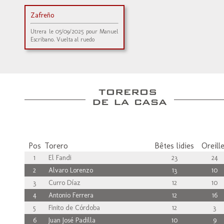
Zafreño
Utrera le 05/09/2025 pour Manuel
Escribano. Vuelta al ruedo
Pos
Torero
Bêtes lidies
Oreill
1
El Fandi
23
24
2
Alvaro Lorenzo
13
10
3
Curro Díaz
12
10
4
Antonio Ferrera
12
16
5
Finito de Córdoba
12
3
6
Juan José Padilla
10
9