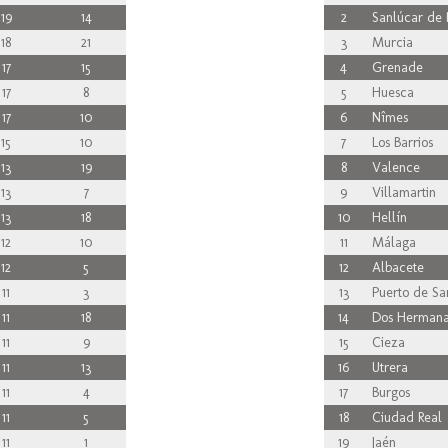
19
14
2
Sanlúcar de 
18
21
3
Murcia
17
15
4
Grenade
17
8
5
Huesca
17
10
6
Nîmes
15
10
7
Los Barrios
13
19
8
Valence
13
7
9
Villamartin
13
18
10
Hellín
12
10
11
Málaga
12
5
12
Albacete
11
3
13
Puerto de Sa
11
18
14
Dos Hermana
11
9
15
Cieza
11
13
16
Utrera
11
4
17
Burgos
11
5
18
Ciudad Real
11
1
19
Jaén