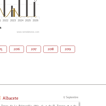
1
2022
2023
2024
2025
2026
és
www.terredetoros.com
15
2016
2017
2018
2019
Albacete
17 Septembre
 Toros de La Palmosilla (1bis, 2), 3 de El Torero et 1 de