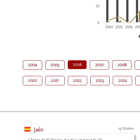
10
0
2004
2005
2006
20
2006
2004
2005
2007
2008
2020
2021
2022
2023
2024
Jaén
14 Octobre
5 Toros de El Torero et 1 de Lagunajanda (6)