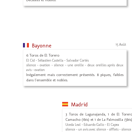
Bayonne
15 Août
6 Toros de El Torero
El Cid - Sébastien Castella - Salvador Cortés
silence - ovation - silence - une oreille - deux oreilles après deux
avis - ovation
Inégalement mais correctement présentés. 8 piques, faibles
dans l'ensemble et nobles.
Madrid
3 Toros de Lagunajanda, 1 de El Torer
Camacho (1bis) et 1 de La Palmosilla (5bis)
Uceda Leal - Eduardo Gallo - El Capea
silence - un avis avec silence - sifflets - silence