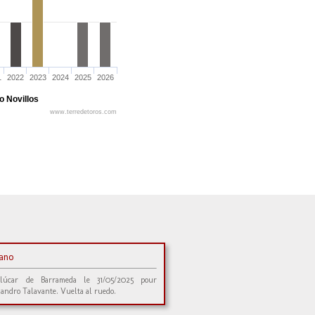
1
2022
2023
2024
2025
2026
o Novillos
www.terredetoros.com
tano
lúcar de Barrameda le 31/05/2025 pour
jandro Talavante. Vuelta al ruedo.