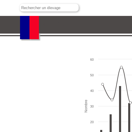
Toros de El Torero
60
50
40
Nombre
30
20