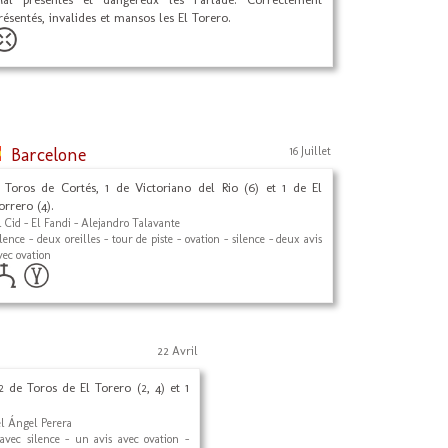
résentés, invalides et mansos les El Torero.
Barcelone
16 Juillet
 Toros de Cortés, 1 de Victoriano del Rio (6) et 1 de El
orrero (4).
l Cid - El Fandi - Alejandro Talavante
ilence - deux oreilles - tour de piste - ovation - silence - deux avis
vec ovation
22 Avril
 de Toros de El Torero (2, 4) et 1
el Ángel Perera
 avec silence - un avis avec ovation -