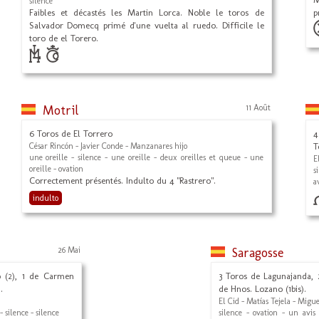
silence
Faibles et décastés les Martin Lorca. Noble le toros de
p
Salvador Domecq primé d'une vuelta al ruedo. Difficile le
toro de el Torero.
Motril
11 Août
6 Toros de El Torrero
4
César Rincón - Javier Conde - Manzanares hijo
T
une oreille - silence - une oreille - deux oreilles et queue - une
E
oreille - ovation
s
Correctement présentés. Indulto du 4 "Rastrero".
a
indulto
26 Mai
Saragosse
o (2), 1 de Carmen
3 Toros de Lagunajanda, 2
.
de Hnos. Lozano (1bis).
El Cid - Matías Tejela - Migu
 - silence - silence
silence - ovation - un avis