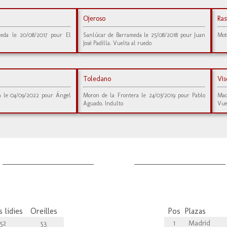
Ojeroso
Ras
eda le 20/08/2017 pour El
Sanlúcar de Barrameda le 25/08/2018 pour Juan
Mot
José Padilla. Vuelta al ruedo
Toledano
Vis
n le 04/09/2022 pour Ángel
Moron de la Frontera le 24/03/2019 pour Pablo
Mad
Aguado. Indulto
Vue
 lidies
Oreilles
Pos
Plazas
52
53
1
Madrid