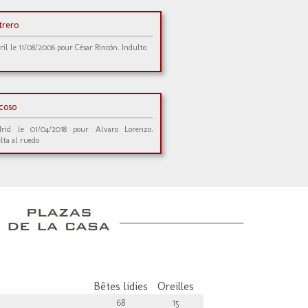
trero
ril le 11/08/2006 pour César Rincón. Indulto
coso
rid le 01/04/2018 pour Alvaro Lorenzo.
lta al ruedo
Bêtes lidies
Oreilles
68
15