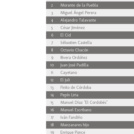
2
Morante de la Puebla
3
Miguel Ángel Perera
4
Alejandro Talavante
5
César Jiménez
6
El Cid
7
Sébastien Castella
8
Octavio Chacón
9
Rivera Ordóñez
10
Juan José Padilla
11
Cayetano
12
El Juli
13
Finito de Córdoba
14
Pepín Liria
15
Manuel Díaz "El Cordobés"
16
Manuel Escribano
17
Iván Fandiño
18
Manzanares hijo
19
Enrique Ponce