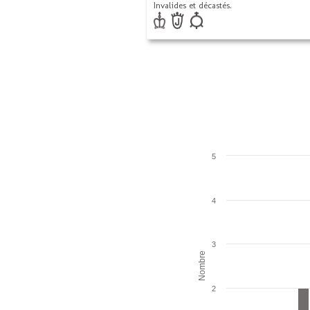
Invalides et décastés.
5
4
3
Nombre
2