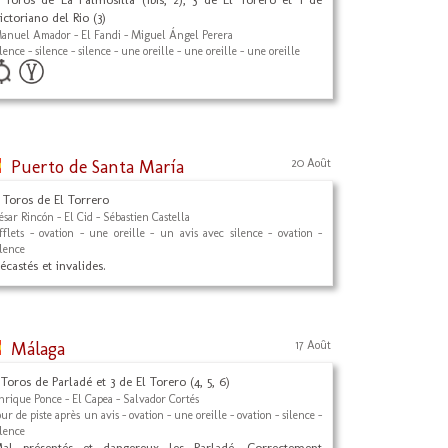
ictoriano del Rio (3)
anuel Amador - El Fandi - Miguel Ángel Perera
ilence - silence - silence - une oreille - une oreille - une oreille
Puerto de Santa María
20 Août
 Toros de El Torrero
ésar Rincón - El Cid - Sébastien Castella
ifflets - ovation - une oreille - un avis avec silence - ovation -
ilence
écastés et invalides.
Málaga
17 Août
 Toros de Parladé et 3 de El Torero (4, 5, 6)
nrique Ponce - El Capea - Salvador Cortés
our de piste après un avis - ovation - une oreille - ovation - silence -
ilence
al présentés et dangereux les Parladé. Correctement