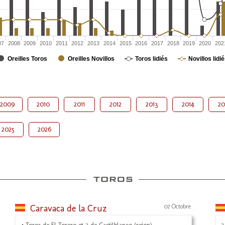
07
2008
2009
2010
2011
2012
2013
2014
2015
2016
2017
2018
2019
2020
202
Oreilles Toros
Oreilles Novillos
Toros lidiés
Novillos lidi
2009
2010
2011
2012
2013
2014
20
2025
2026
Caravaca de la Cruz
07 Octobre
4 Toros de El Torero et 2 de Castilblanco (rejon)
2