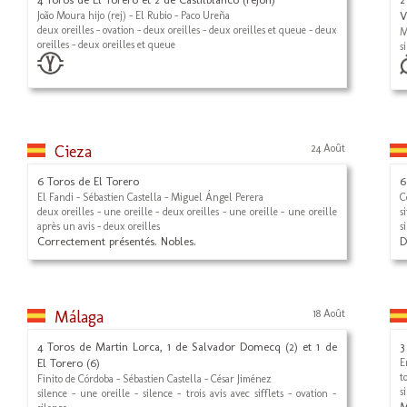
João Moura hijo (rej) - El Rubio - Paco Ureña
V
deux oreilles - ovation - deux oreilles - deux oreilles et queue - deux
M
oreilles - deux oreilles et queue
s
Cieza
24 Août
6 Toros de El Torero
6
El Fandi - Sébastien Castella - Miguel Ángel Perera
C
deux oreilles - une oreille - deux oreilles - une oreille - une oreille
s
après un avis - deux oreilles
s
Correctement présentés. Nobles.
D
Málaga
18 Août
4 Toros de Martin Lorca, 1 de Salvador Domecq (2) et 1 de
3
El Torero (6)
E
t
Finito de Córdoba - Sébastien Castella - César Jiménez
s
silence - une oreille - silence - trois avis avec sifflets - ovation -
M