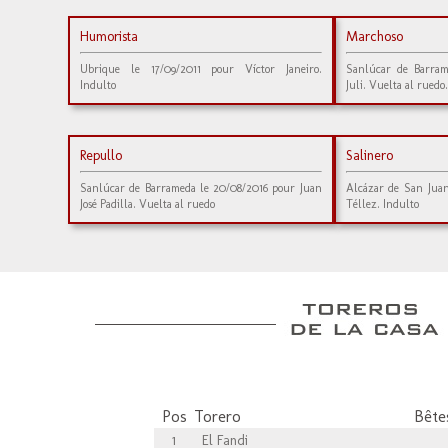
Humorista
Marchoso
Ubrique le 17/09/2011 pour Víctor Janeiro.
Sanlúcar de Barram
Indulto
Juli. Vuelta al ruedo.
Repullo
Salinero
Sanlúcar de Barrameda le 20/08/2016 pour Juan
Alcázar de San Jua
José Padilla. Vuelta al ruedo
Téllez. Indulto
Pos
Torero
Bêtes
1
El Fandi