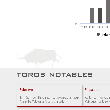
1
0
2004
2005
2006
200
Indult
Buhonero
Empalado
Sanlúcar de Barrameda le 07/06/2026 pour
Avila le 31/05/20
Alejandro Talavante. Vuelta al ruedo
Vainqueur de la corr