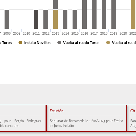
7
2008
2009
2010
2011
2012
2013
2014
2015
2016
2017
2018
2019
2020
202
o Toros
Indulto Novillos
Vuelta al ruedo Toros
Vuelta al rued
Esturión
Gi
25 pour Sergio Rodríguez.
Sanlúcar de Barrameda le 11/06/2023 pour Emilio
San
ida concours
de Justo. Indulto
Ale