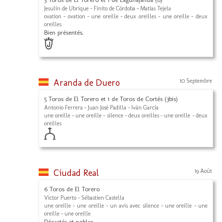
Jesulín de Ubrique - Finito de Córdoba - Matías Tejela
ovation - ovation - une oreille - deux oreilles - une oreille - deux
oreilles
Bien présentés.
Aranda de Duero
10 Septembre
5 Toros de El Torero et 1 de Toros de Cortés (3bis)
Antonio Ferrera - Juan José Padilla - Iván García
une oreille - une oreille - silence - deux oreilles - une oreille - deux
oreilles
Ciudad Real
19 Août
6 Toros de El Torero
Victor Puerto - Sébastien Castella
une oreille - une oreille - un avis avec silence - une oreille - une
oreille - une oreille
Décastés et nobles.