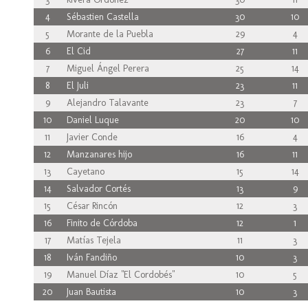
4
Sébastien Castella
30
10
5
Morante de la Puebla
29
4
6
El Cid
27
11
7
Miguel Ángel Perera
25
14
8
El Juli
23
11
9
Alejandro Talavante
23
7
10
Daniel Luque
20
10
11
Javier Conde
16
4
12
Manzanares hijo
16
11
13
Cayetano
15
14
14
Salvador Cortés
13
9
15
César Rincón
12
3
16
Finito de Córdoba
12
1
17
Matías Tejela
11
3
18
Iván Fandiño
10
3
19
Manuel Díaz "El Cordobés"
10
5
20
Juan Bautista
10
3