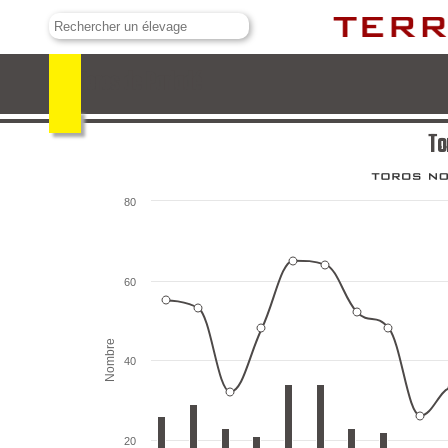
Toros de Parladé
To
80
60
Nombre
40
20