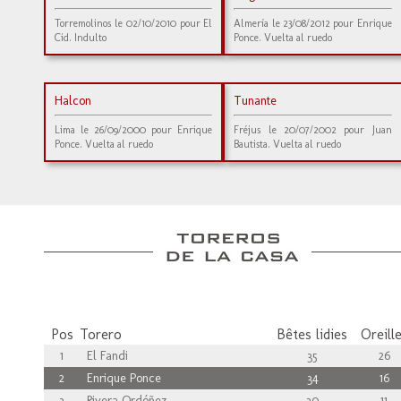
Torremolinos le 02/10/2010 pour El
Almería le 23/08/2012 pour Enrique
Cid. Indulto
Ponce. Vuelta al ruedo
Halcon
Tunante
Lima le 26/09/2000 pour Enrique
Fréjus le 20/07/2002 pour Juan
Ponce. Vuelta al ruedo
Bautista. Vuelta al ruedo
Pos
Torero
Bêtes lidies
Oreill
1
El Fandi
35
26
2
Enrique Ponce
34
16
3
Rivera Ordóñez
30
11