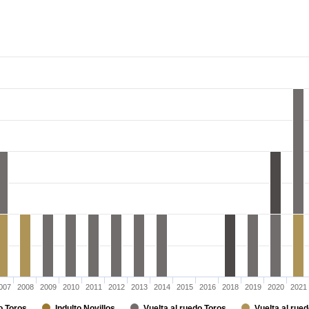
007
2008
2009
2010
2011
2012
2013
2014
2015
2016
2018
2019
2020
2021
o Toros
Indulto Novillos
Vuelta al ruedo Toros
Vuelta al rued