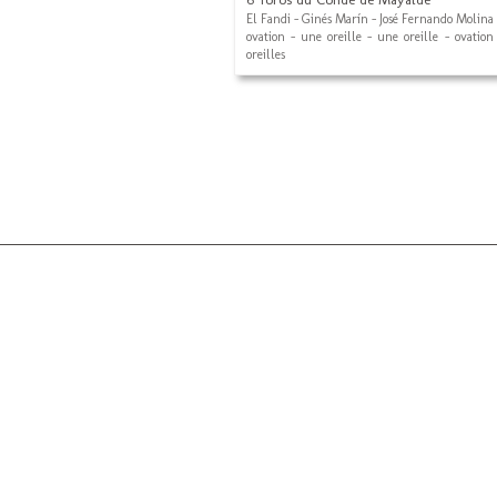
El Fandi - Ginés Marín - José Fernando Molina
ovation - une oreille - une oreille - ovation
oreilles