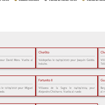
Chorlito
Cho
 pour David Mora. Vuelta al
Valdepeñas le 04/09/2020 pour Joaquín Galdós.
Vil
Indulto.
Tél
Fortunito II
Gu
ra le 12/09/2021 pour Miguel
Villaseca de la Sagra le 04/09/2024 pour
Bar
uedo.
Alejandro Chicharro. Vuelta al ruedo
al 