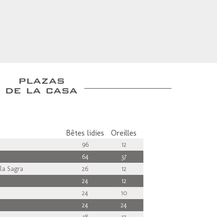
Bêtes lidies
Oreilles
96
12
64
37
la Sagra
26
12
24
12
24
10
24
24