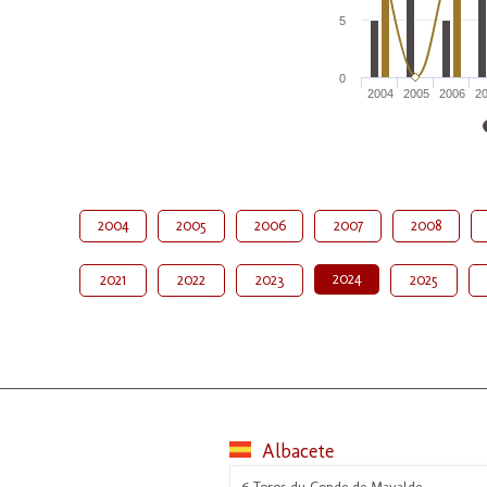
5
0
2004
2005
2006
2
2004
2005
2006
2007
2008
2024
2021
2022
2023
2025
Albacete
6 Toros du Conde de Mayalde