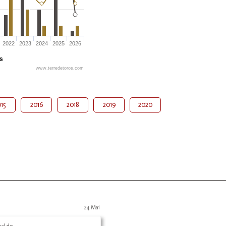
2022
2023
2024
2025
2026
és
www.terredetoros.com
15
2016
2018
2019
2020
24 Mai
yalde