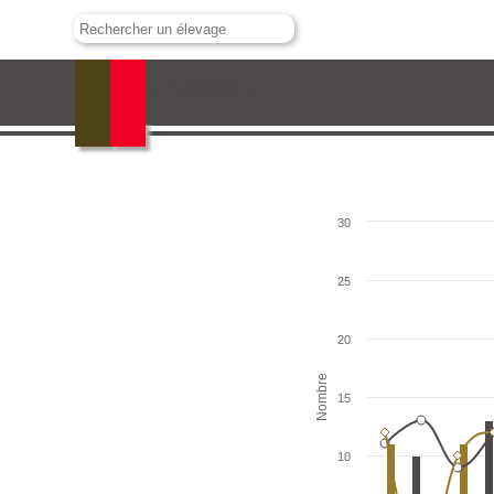
Conde de Mayalde
30
25
20
Nombre
15
10