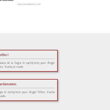
www.terredetoros.com
rlito I
laseca de la Sagra le 04/03/2023 pour Ángel
lez. Vuelta al ruedo
ardamontes
gas le 20/09/2021 pour Ángel Téllez. Vuelta
ruedo.