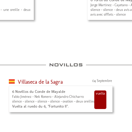
Jorge Martinez - Cayetano - 
 - une oreille - deux
silence - silence - deux avis a
avis avec sifflets - silence
Villaseca de la Sagra
04 Septembre
6 Novillos du Conde de Mayalde
vuelta
Fabio Jiménez - Nek Romero - Alejandro Chicharro
silence - silence - silence - silence - ovation - deux oreilles
Vuelta al ruedo du 6, "Fortunito II".