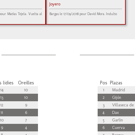
Joyero
pour Matías Tejela. Vuelta al
Bargas le 17/09/2018 pour David Mora. Indulto
 lidies
Oreilles
Pos
Plazas
14
10
1
Madrid
13
10
2
Gijón
12
9
3
Villaseca de 
11
6
4
Dax
10
7
5
Garlin
9
4
6
Cuerva