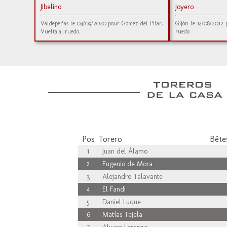
Jibelino
Joyero
Valdepeñas le 04/09/2020 pour Gómez del Pilar.
Gijón le 14/08/2012 
Vuelta al ruedo.
ruedo
Pos
Torero
Bêtes
1
Juan del Álamo
2
Eugenio de Mora
3
Alejandro Talavante
4
El Fandi
5
Daniel Luque
6
Matías Tejela