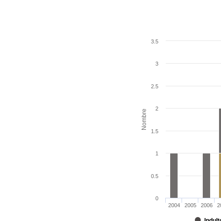
3.5
3
2.5
2
Nombre
1.5
1
0.5
0
2004
2005
2006
2
Indult