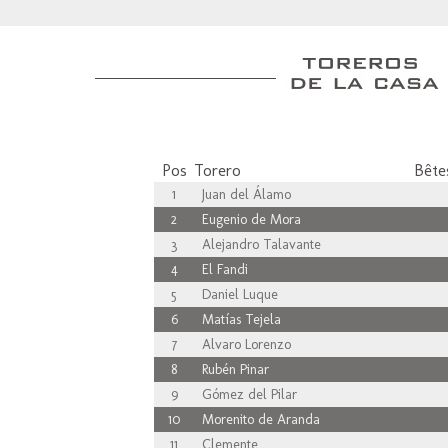
Pos
Torero
Bêtes
1
Juan del Álamo
2
Eugenio de Mora
3
Alejandro Talavante
4
El Fandi
5
Daniel Luque
6
Matías Tejela
7
Alvaro Lorenzo
8
Rubén Pinar
9
Gómez del Pilar
10
Morenito de Aranda
11
Clemente