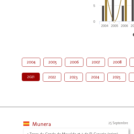
5
0
2004
2005
2006
2
2004
2005
2006
2007
2008
2021
2022
2023
2024
2025
Munera
25 Septembre
4 Toros du Conde de Mayalde et 2 de El Canario (rejon)