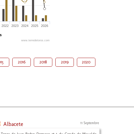
2022
2023
2024
2025
2026
és
www.terredetoros.com
15
2016
2018
2019
2020
Albacete
11 Septembre
 Toros de Juan Pedro Domecq et 1 du Conde de Mayalde