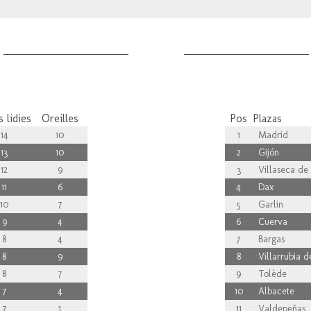
 lidies
Oreilles
Pos
Plazas
14
10
1
Madrid
13
10
2
Gijón
12
9
3
Villaseca de 
11
6
4
Dax
10
7
5
Garlin
9
4
6
Cuerva
8
4
7
Bargas
8
9
8
Villarrubia d
8
7
9
Tolède
7
4
10
Albacete
7
1
11
Valdepeñas