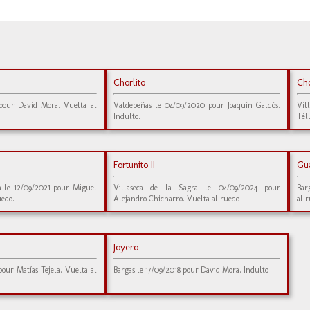
Chorlito
Cho
 pour David Mora. Vuelta al
Valdepeñas le 04/09/2020 pour Joaquín Galdós.
Vil
Indulto.
Tél
Fortunito II
Gu
ra le 12/09/2021 pour Miguel
Villaseca de la Sagra le 04/09/2024 pour
Bar
uedo.
Alejandro Chicharro. Vuelta al ruedo
al 
Joyero
pour Matías Tejela. Vuelta al
Bargas le 17/09/2018 pour David Mora. Indulto