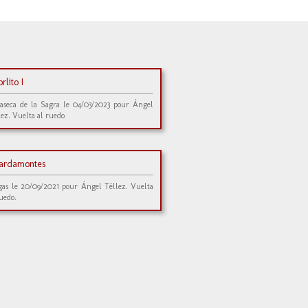
rlito I
laseca de la Sagra le 04/03/2023 pour Ángel
lez. Vuelta al ruedo
ardamontes
gas le 20/09/2021 pour Ángel Téllez. Vuelta
ruedo.