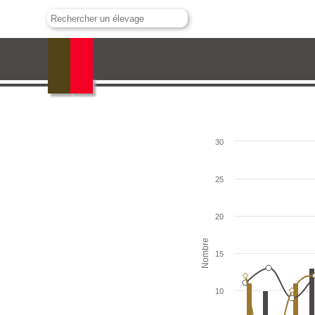
Conde de Mayalde
30
25
20
Nombre
15
10