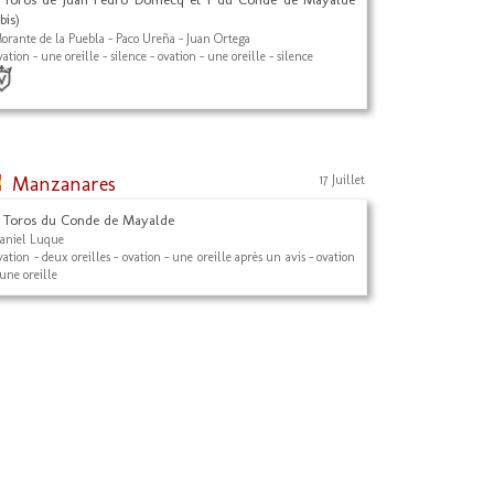
1bis)
orante de la Puebla - Paco Ureña - Juan Ortega
vation - une oreille - silence - ovation - une oreille - silence
Manzanares
17 Juillet
 Toros du Conde de Mayalde
aniel Luque
vation - deux oreilles - ovation - une oreille après un avis - ovation
 une oreille