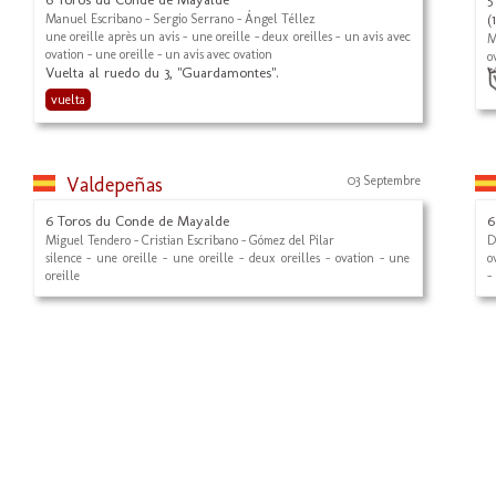
Manuel Escribano - Sergio Serrano - Ángel Téllez
(
une oreille après un avis - une oreille - deux oreilles - un avis avec
M
ovation - une oreille - un avis avec ovation
o
Vuelta al ruedo du 3, "Guardamontes".
vuelta
Valdepeñas
03 Septembre
6 Toros du Conde de Mayalde
6
Miguel Tendero - Cristian Escribano - Gómez del Pilar
D
silence - une oreille - une oreille - deux oreilles - ovation - une
o
oreille
-