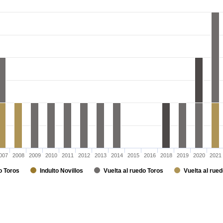
007
2008
2009
2010
2011
2012
2013
2014
2015
2016
2018
2019
2020
2021
o Toros
Indulto Novillos
Vuelta al ruedo Toros
Vuelta al rued