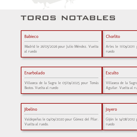
Babieco
Chorlito
Madrid le 26/05/2026 pour Julio Méndez. Vuelta
Arles le 11/09/2011
al ruedo
ruedo
Enarbolado
Esculto
Villaseca de la Sagra le 05/09/2025 pour Tomás
Villaseca de la Sag
Bastos. Vuelta al ruedo
Aguilar. Vuelta al r
Jibelino
Joyero
Valdepeñas le 04/09/2020 pour Gómez del Pilar.
Gijón le 14/08/2012 
Vuelta al ruedo.
ruedo