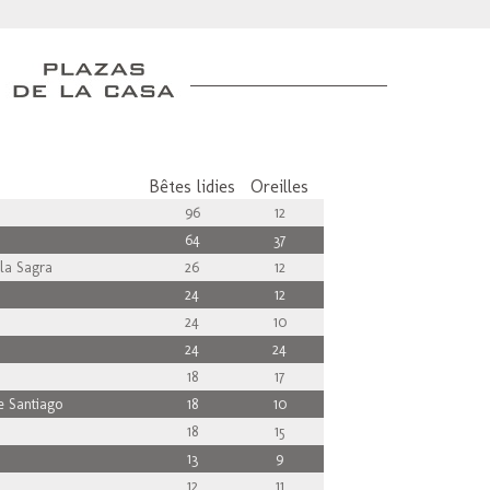
Bêtes lidies
Oreilles
96
12
64
37
la Sagra
26
12
24
12
24
10
24
24
18
17
e Santiago
18
10
18
15
13
9
12
11