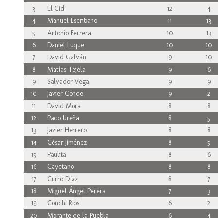
3
El Cid
12
4
4
Manuel Escribano
11
13
5
Antonio Ferrera
10
13
6
Daniel Luque
10
10
7
David Galván
9
10
8
Matías Tejela
9
6
9
Salvador Vega
9
9
10
Javier Conde
9
2
11
David Mora
8
8
12
Paco Ureña
8
5
13
Javier Herrero
8
8
14
César Jiménez
8
5
15
Paulita
8
6
16
Cayetano
8
8
17
Curro Díaz
8
7
18
Miguel Ángel Perera
7
3
19
Conchi Ríos
6
2
20
Morante de la Puebla
6
4