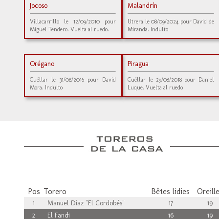
Jocoso
Malandrín
Villacarrillo le 12/09/2010 pour
Utrera le 08/09/2024 pour David de
Miguel Tendero. Vuelta al ruedo.
Miranda. Indulto
Orégano
Piragua
Cuéllar le 31/08/2016 pour David
Cuéllar le 29/08/2018 pour Daniel
Mora. Indulto
Luque. Vuelta al ruedo
Pos
Torero
Bêtes lidies
Oreill
1
Manuel Díaz "El Cordobés"
17
19
2
El Fandi
16
19