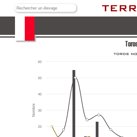
Toros de Lagunajanda
Toro
60
50
40
Nombre
30
20