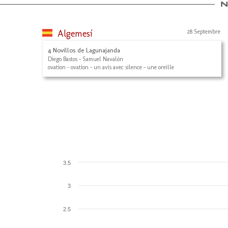
Algemesí
28 Septembre
4 Novillos de Lagunajanda
Diego Bastos - Samuel Navalón
ovation - ovation - un avis avec silence - une oreille
3.5
3
2.5