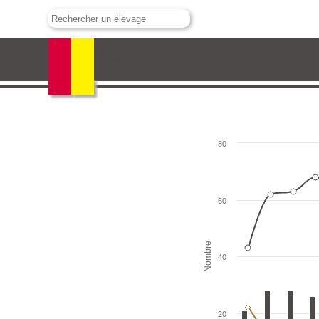
Valdefresno
80
60
Nombre
40
20