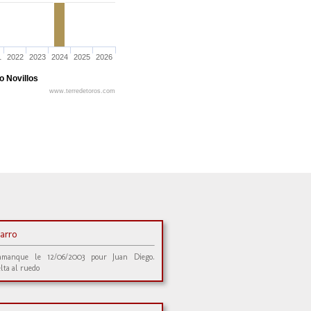
1
2022
2023
2024
2025
2026
o Novillos
www.terredetoros.com
arro
amanque le 12/06/2003 pour Juan Diego.
lta al ruedo