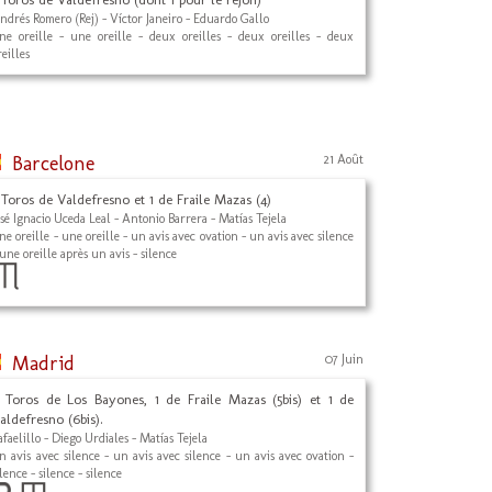
ndrés Romero (Rej) - Víctor Janeiro - Eduardo Gallo
ne oreille - une oreille - deux oreilles - deux oreilles - deux
reilles
Barcelone
21 Août
 Toros de Valdefresno et 1 de Fraile Mazas (4)
osé Ignacio Uceda Leal - Antonio Barrera - Matías Tejela
ne oreille - une oreille - un avis avec ovation - un avis avec silence
 une oreille après un avis - silence
Madrid
07 Juin
 Toros de Los Bayones, 1 de Fraile Mazas (5bis) et 1 de
aldefresno (6bis).
afaelillo - Diego Urdiales - Matías Tejela
n avis avec silence - un avis avec silence - un avis avec ovation -
ilence - silence - silence