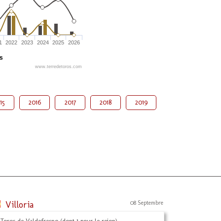
1
2022
2023
2024
2025
2026
és
www.terredetoros.com
15
2016
2017
2018
2019
Villoria
08 Septembre
 Toros de Valdefresno (dont 1 pour le rejon)