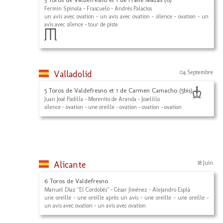
Fermin Spinola - Frascuelo - Andrés Palacios
un avis avec ovation - un avis avec ovation - silence - ovation - un
avis avec silence - tour de piste
Valladolid
04 Septembre
5 Toros de Valdefresno et 1 de Carmen Camacho (5bis)
Juan José Padilla - Morenito de Aranda - Joselillo
silence - ovation - une oreille - ovation - ovation - ovation
Alicante
18 Juin
6 Toros de Valdefresno
Manuel Díaz "El Cordobés" - César Jiménez - Alejandro Esplá
une oreille - une oreille après un avis - une oreille - une oreille -
un avis avec ovation - un avis avec ovation