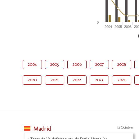
0
2004
2005
2006
20
2004
2005
2006
2007
2008
2020
2021
2022
2023
2024
Madrid
12 Octobre
5 Toros de Valdefresno et 1 de Fraile Mazas (6)