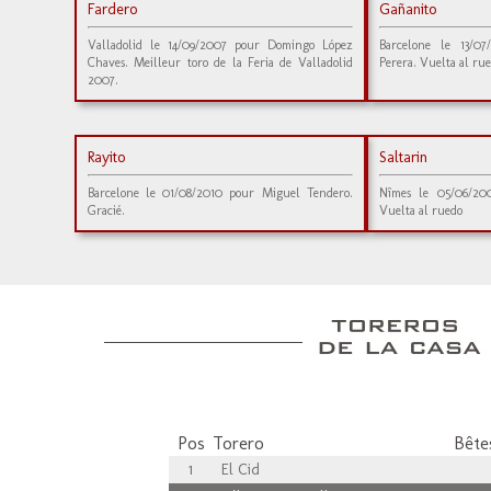
Fardero
Gañanito
Valladolid le 14/09/2007 pour Domingo López
Barcelone le 13/0
Chaves. Meilleur toro de la Feria de Valladolid
Perera. Vuelta al ru
2007.
Rayito
Saltarin
Barcelone le 01/08/2010 pour Miguel Tendero.
Nîmes le 05/06/200
Gracié.
Vuelta al ruedo
Pos
Torero
Bêtes
1
El Cid