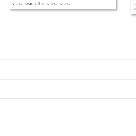
silence - deux oreilles - silence - silence
u
t