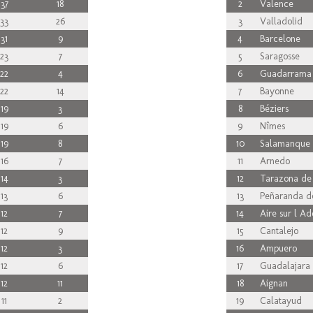
37
18
2
Valence
33
26
3
Valladolid
31
9
4
Barcelone
23
7
5
Saragosse
22
4
6
Guadarrama
22
14
7
Bayonne
19
3
8
Béziers
19
6
9
Nîmes
19
8
10
Salamanque
16
7
11
Arnedo
14
3
12
Tarazona de
13
6
13
Peñaranda d
12
7
14
Aire sur l Ad
12
9
15
Cantalejo
12
3
16
Ampuero
12
6
17
Guadalajara
12
11
18
Aignan
11
2
19
Calatayud