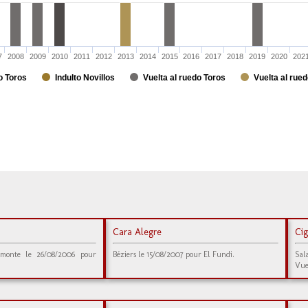
7
2008
2009
2010
2011
2012
2013
2014
2015
2016
2017
2018
2019
2020
202
o Toros
Indulto Novillos
Vuelta al ruedo Toros
Vuelta al rued
Cara Alegre
Cig
amonte le 26/08/2006 pour
Béziers le 15/08/2007 pour El Fundi.
Sal
Vue