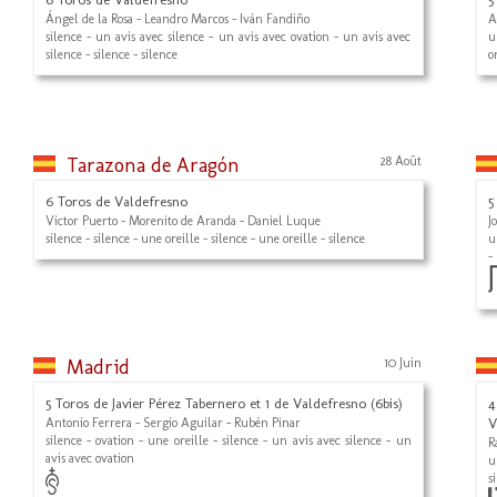
Ángel de la Rosa - Leandro Marcos - Iván Fandiño
A
silence - un avis avec silence - un avis avec ovation - un avis avec
u
silence - silence - silence
o
Tarazona de Aragón
28 Août
6 Toros de Valdefresno
5
Victor Puerto - Morenito de Aranda - Daniel Luque
J
silence - silence - une oreille - silence - une oreille - silence
u
-
Madrid
10 Juin
5 Toros de Javier Pérez Tabernero et 1 de Valdefresno (6bis)
4
Antonio Ferrera - Sergio Aguilar - Rubén Pinar
V
silence - ovation - une oreille - silence - un avis avec silence - un
R
avis avec ovation
u
s