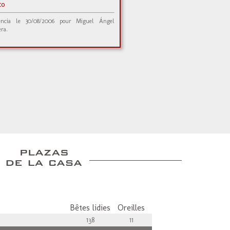
ito
encia le 30/08/2006 pour Miguel Ángel
era.
Bêtes lidies
Oreilles
138
11