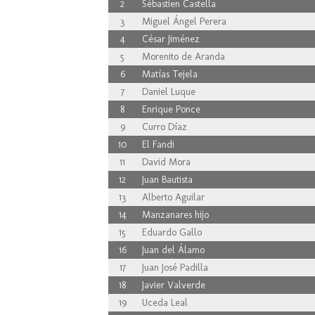
2
Sébastien Castella
3
Miguel Ángel Perera
4
César Jiménez
5
Morenito de Aranda
6
Matías Tejela
7
Daniel Luque
8
Enrique Ponce
9
Curro Díaz
10
El Fandi
11
David Mora
12
Juan Bautista
13
Alberto Aguilar
14
Manzanares hijo
15
Eduardo Gallo
16
Juan del Álamo
17
Juan José Padilla
18
Javier Valverde
19
Uceda Leal