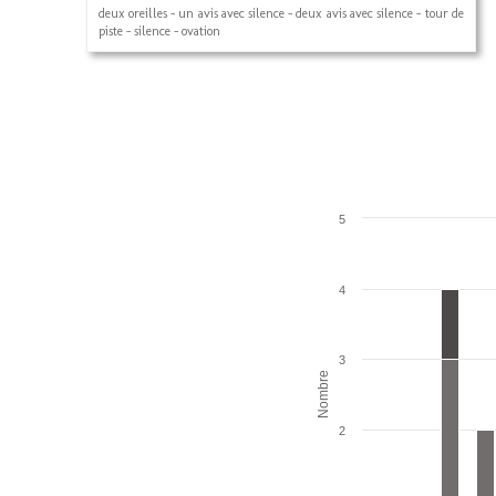
deux oreilles - un avis avec silence - deux avis avec silence - tour de
piste - silence - ovation
5
4
3
Nombre
2