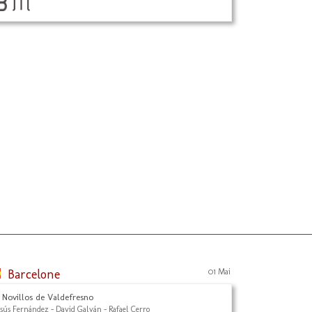
Barcelone
01 Mai
 Novillos de Valdefresno
esús Fernández - David Galván - Rafael Cerro