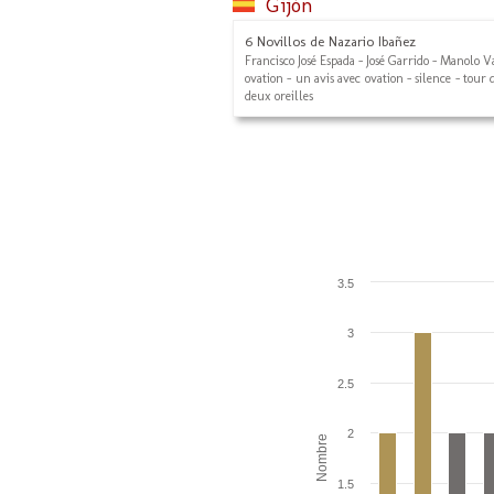
Gijón
6 Novillos de Nazario Ibañez
Francisco José Espada - José Garrido - Manolo 
ovation - un avis avec ovation - silence - tour d
deux oreilles
3.5
3
2.5
2
Nombre
1.5