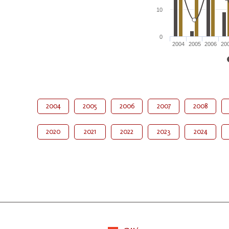
10
0
2004
2005
2006
20
2004
2005
2006
2007
2008
2020
2021
2022
2023
2024