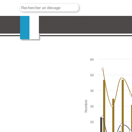
Don Nazario Ibañez Azorin
60
50
40
Nombre
30
20