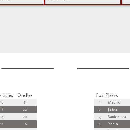
 lidies
Oreilles
Pos
Plazas
18
21
1
Madrid
18
20
2
Játiva
14
20
3
Santomera
12
16
4
Yecla