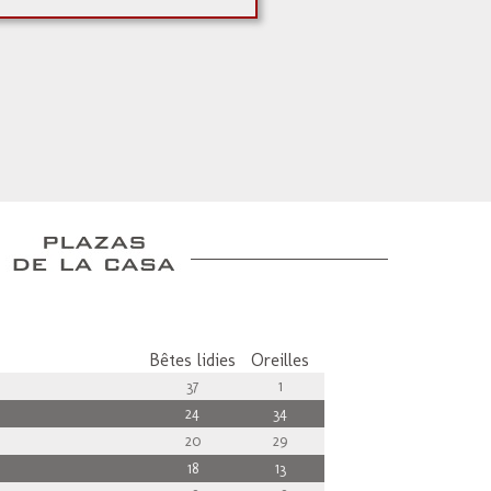
Bêtes lidies
Oreilles
37
1
24
34
20
29
18
13