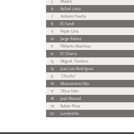
5
Maera
6
Rafael Lisita
7
Antonio Puerta
8
El Fandi
9
Pepín Liria
10
Jorge Ibáñez
11
Filiberto Martínez
12
El Charra
13
Miguel Tendero
14
Juan Luis Rodríguez
15
"Chechu"
16
Manzanares hijo
17
Oliva Soto
18
José Manuel
19
Rubén Pinar
20
Lumbrerita