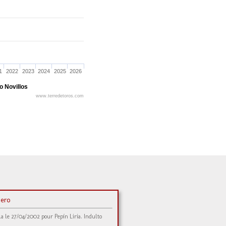
1
2022
2023
2024
2025
2026
o Novillos
www.terredetoros.com
ñero
la le 27/04/2002 pour Pepín Liria. Indulto