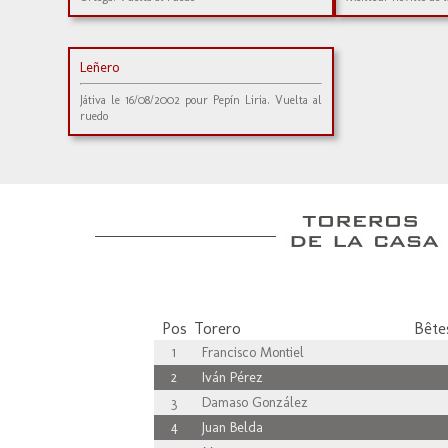
Leñero
Játiva le 16/08/2002 pour Pepín Liria. Vuelta al
ruedo
Pos
Torero
Bêtes
1
Francisco Montiel
2
Iván Pérez
3
Damaso González
4
Juan Belda