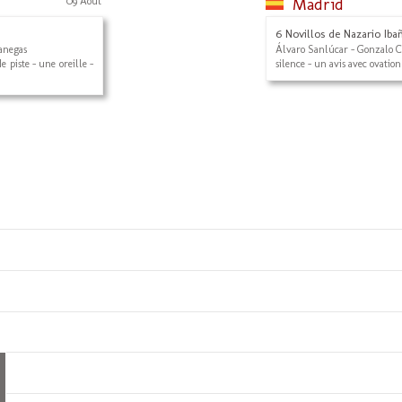
09 Août
Madrid
6 Novillos de Nazario Iba
Vanegas
Álvaro Sanlúcar - Gonzalo Ca
e piste - une oreille -
silence - un avis avec ovation 