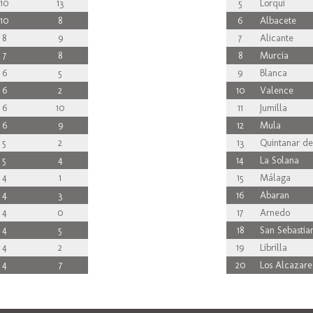
10
13
5
Lorqui
10
8
6
Albacete
8
9
7
Alicante
7
8
8
Murcia
6
5
9
Blanca
6
2
10
Valence
6
10
11
Jumilla
6
9
12
Mula
5
2
13
Quintanar de
5
4
14
La Solana
4
1
15
Málaga
4
3
16
Abaran
4
0
17
Arnedo
4
5
18
San Sebastian
4
2
19
Librilla
4
7
20
Los Alcazare