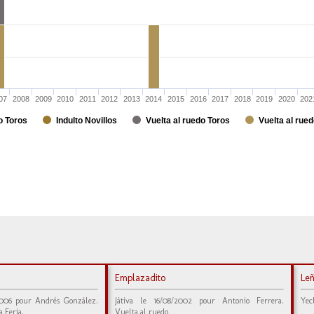
07
2008
2009
2010
2011
2012
2013
2014
2015
2016
2017
2018
2019
2020
202
o Toros
Indulto Novillos
Vuelta al ruedo Toros
Vuelta al rued
Emplazadito
Le
2006 pour Andrés González.
Játiva le 16/08/2002 pour Antonio Ferrera.
Yec
a Feria.
Vuelta al ruedo