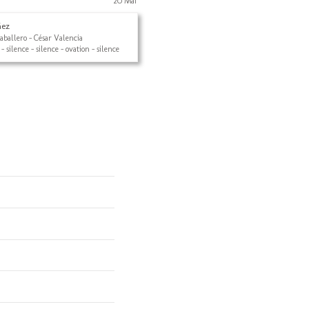
20 Mai
ñez
ballero - César Valencia
- silence - silence - ovation - silence