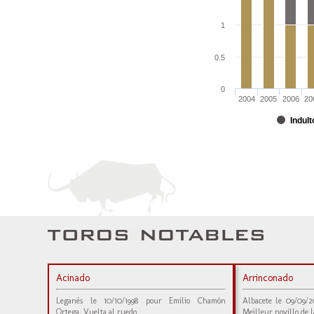
1
0.5
0
2004
2005
2006
20
Indult
Acinado
Arrinconado
Leganés le 10/10/1998 pour Emilio Chamón
Albacete le 09/09/
Ortega. Vuelta al ruedo
Meilleur novillo de l