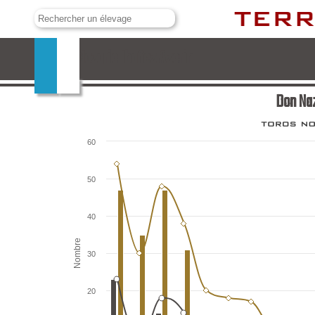
Don Nazario Ibañez Azorin
Don Naz
60
50
40
Nombre
30
20