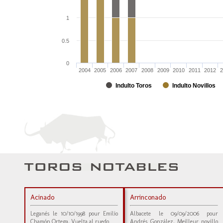
1
0.5
0
2004
2005
2006
2007
2008
2009
2010
2011
2012
2
Indulto Toros
Indulto Novillos
Acinado
Arrinconado
Leganés le 10/10/1998 pour Emilio
Albacete le 09/09/2006 pour
Chamón Ortega. Vuelta al ruedo
Andrés González. Meilleur novillo