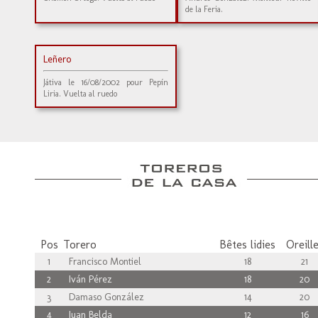
de la Feria.
Leñero
Játiva le 16/08/2002 pour Pepín
Liria. Vuelta al ruedo
Pos
Torero
Bêtes lidies
Oreill
1
Francisco Montiel
18
21
2
Iván Pérez
18
20
3
Damaso González
14
20
4
Juan Belda
12
16