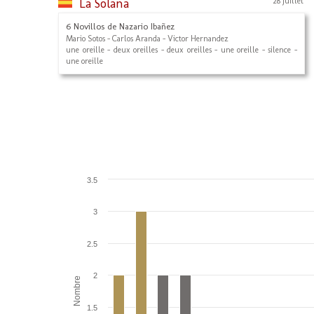
La Solana
28 Juillet
6 Novillos de Nazario Ibañez
Mario Sotos - Carlos Aranda - Victor Hernandez
une oreille - deux oreilles - deux oreilles - une oreille - silence -
une oreille
3.5
3
2.5
2
Nombre
1.5