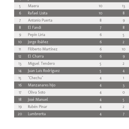
5
Maera
10
13
6
Rafael Lisita
10
8
7
Antonio Puerta
8
9
8
El Fandi
7
8
9
Pepín Liria
6
5
10
Jorge Ibáñez
6
2
11
Filiberto Martínez
6
10
12
El Charra
6
9
13
Miguel Tendero
5
2
14
Juan Luis Rodríguez
5
4
15
"Chechu"
4
1
16
Manzanares hijo
4
3
17
Oliva Soto
4
0
18
José Manuel
4
5
19
Rubén Pinar
4
2
20
Lumbrerita
4
7