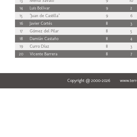
13
Mehdi Savalli
9
10
14
Luis Bolívar
9
2
15
"Juan de Castilla"
9
6
16
Javier Cortés
8
3
17
Gómez del Pilar
8
5
18
Damián Castaño
8
4
19
Curro Díaz
8
3
20
Vicente Barrera
8
7
Copyright @ 2000-2026 www.terred