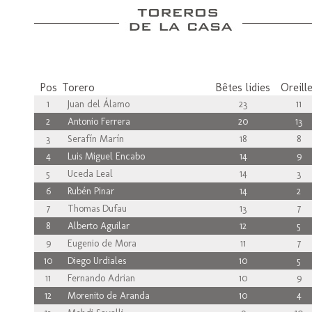
Pos
Torero
Bêtes lidies
Oreill
1
Juan del Álamo
23
11
2
Antonio Ferrera
20
13
3
Serafín Marín
18
8
4
Luis Miguel Encabo
14
9
5
Uceda Leal
14
3
6
Rubén Pinar
14
2
7
Thomas Dufau
13
7
8
Alberto Aguilar
12
5
9
Eugenio de Mora
11
7
10
Diego Urdiales
10
5
11
Fernando Adrian
10
9
12
Morenito de Aranda
10
4