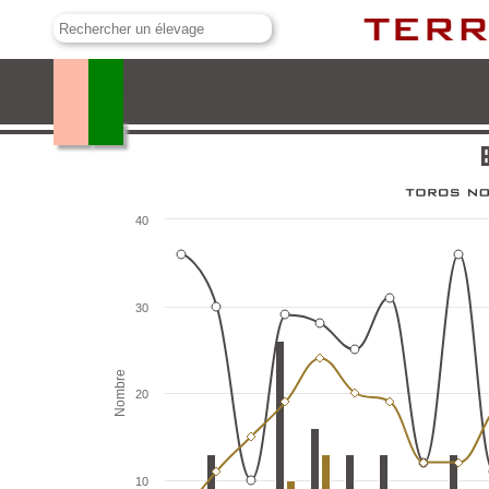
Baltasar Ibán
B
40
30
Nombre
20
10