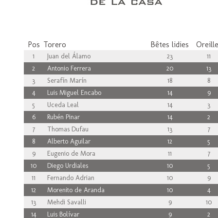
Pos
Torero
Bêtes lidies
Oreill
1
Juan del Álamo
23
11
2
Antonio Ferrera
20
13
3
Serafín Marín
18
8
4
Luis Miguel Encabo
14
9
5
Uceda Leal
14
3
6
Rubén Pinar
14
2
7
Thomas Dufau
13
7
8
Alberto Aguilar
12
5
9
Eugenio de Mora
11
7
10
Diego Urdiales
10
5
11
Fernando Adrian
10
9
12
Morenito de Aranda
10
4
13
Mehdi Savalli
9
10
14
Luis Bolívar
9
2