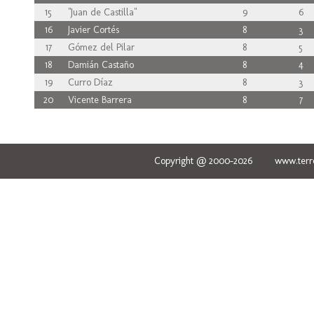
15
"Juan de Castilla"
9
6
16
Javier Cortés
8
3
17
Gómez del Pilar
8
5
18
Damián Castaño
8
4
19
Curro Díaz
8
3
20
Vicente Barrera
8
7
Copyright @ 2000-2026 www.terred