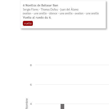
6 Novillos de Baltasar Iban
Sergio Flores - Thomas Dufau - Juan del Álamo
ovation - une oreille - silence - une oreille - ovation - une oreille
Vuelta al ruedo du 6.
vuelta
8
6
Nombre
4