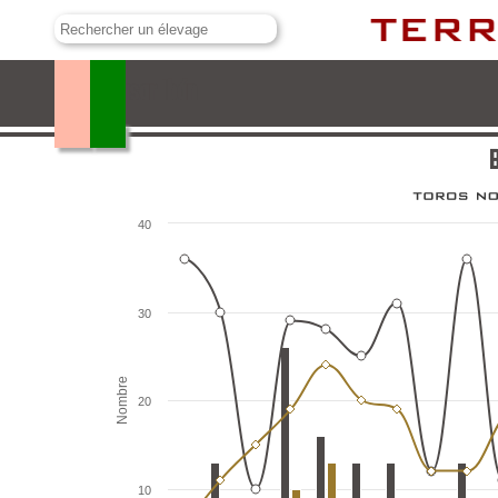
Baltasar Ibán
B
40
30
Nombre
20
10