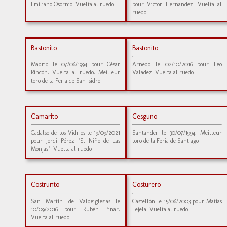
Emiliano Osornio. Vuelta al ruedo
pour Victor Hernandez. Vuelta al
ruedo.
Bastonito
Bastonito
Madrid le 07/06/1994 pour César
Arnedo le 02/10/2016 pour Leo
Rincón. Vuelta al ruedo. Meilleur
Valadez. Vuelta al ruedo
toro de la Feria de San Isidro.
Camarito
Cesguno
Cadalso de los Vidrios le 19/09/2021
Santander le 30/07/1994. Meilleur
pour Jordi Pérez "El Niño de Las
toro de la Feria de Santiago
Monjas". Vuelta al ruedo
Costrurito
Costurero
San Martín de Valdeiglesias le
Castellón le 15/06/2003 pour Matías
10/09/2016 pour Rubén Pinar.
Tejela. Vuelta al ruedo
Vuelta al ruedo