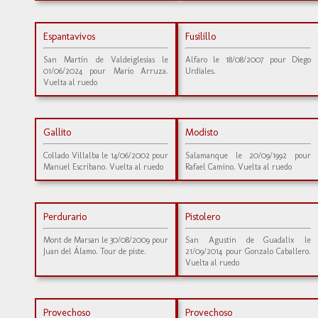
Espantavivos
Fusilillo
San Martín de Valdeiglesias le
Alfaro le 18/08/2007 pour Diego
01/06/2024 pour Mario Arruza.
Urdiales.
Vuelta al ruedo
Gallito
Modisto
Collado Villalba le 14/06/2002 pour
Salamanque le 20/09/1992 pour
Manuel Escribano. Vuelta al ruedo
Rafael Camino. Vuelta al ruedo
Perdurario
Pistolero
Mont de Marsan le 30/08/2009 pour
San Agustin de Guadalix le
Juan del Álamo. Tour de piste.
21/09/2014 pour Gonzalo Caballero.
Vuelta al ruedo
Provechoso
Provechoso