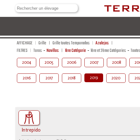
AFFICHAGE
Grille
Grille toutes Temporadas
Azulejos
FILTRES
Toros
-
Novillos
1ère Catégorie
-
1ère et 2ème Catégories
-
Toute
2004
2005
2006
2007
2008
20
2019
2016
2017
2018
2020
20
Intrepido