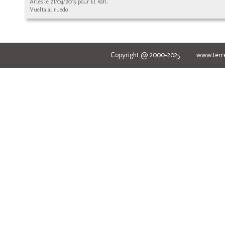
Arles le 21/04/2019 pour El Rafi.
Vuelta al ruedo
Copyright @ 2000-2025 www.terred