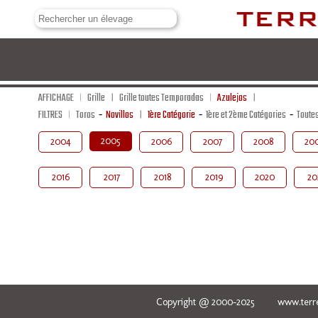
AFFICHAGE
Grille
Grille toutes Temporadas
Azulejos
FILTRES
Toros
-
Novillos
1ère Catégorie
-
1ère et 2ème Catégories
-
Toute
2005
2004
2006
2007
2008
20
2016
2017
2018
2019
2020
20
Copyright @ 2000-2025 www.terred