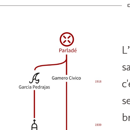
L
s
c
s
b