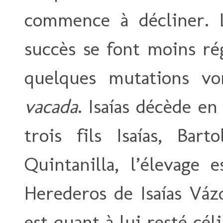
commence à décliner. 
succès se font moins ré
quelques mutations vo
vacada
. Isaías décède en
trois fils Isaías, Bar
Quintanilla, l’élevage 
Herederos de Isaías Vá
est quant à lui resté cél