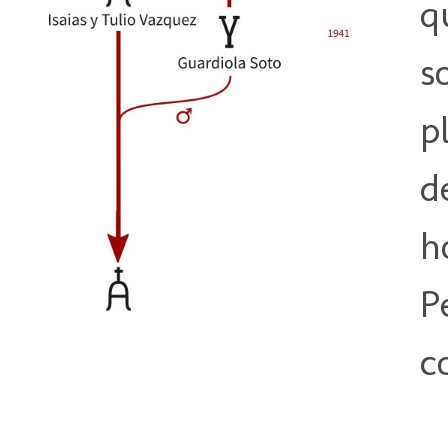
q
s
p
d
h
P
c