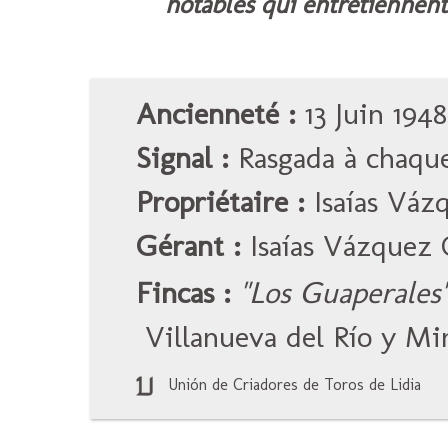
notables qui entretiennent 
Ancienneté :
13 Juin 1948
Signal :
Rasgada à chaque
Propriétaire :
Isaías Váz
Gérant :
Isaías Vázquez 
Fincas :
"Los Guaperales
Villanueva del Río y Mi
Unión de Criadores de Toros de Lidia