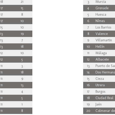
18
21
3
Murcia
17
15
4
Grenade
17
8
5
Huesca
17
10
6
Nîmes
15
10
7
Los Barrios
13
19
8
Valence
13
7
9
Villamartin
13
18
10
Hellín
12
10
11
Málaga
12
5
12
Albacete
11
3
13
Puerto de Sa
11
18
14
Dos Hermana
11
9
15
Cieza
11
13
16
Utrera
11
4
17
Burgos
11
5
18
Ciudad Real
11
1
19
Jaén
11
8
20
Colmenar de