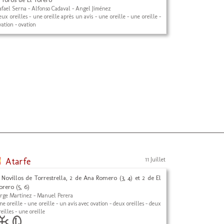
afael Serna - Alfonso Cadaval - Angel Jiménez
eux oreilles - une oreille après un avis - une oreille - une oreille -
vation - ovation
Atarfe
11 Juillet
 Novillos de Torrestrella, 2 de Ana Romero (3, 4) et 2 de El
orero (5, 6)
orge Martinez - Manuel Perera
ne oreille - une oreille - un avis avec ovation - deux oreilles - deux
reilles - une oreille