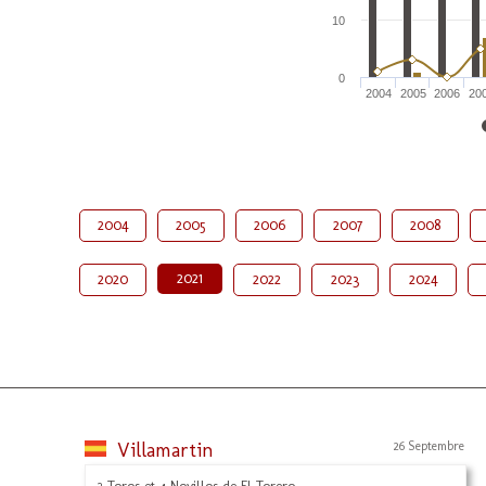
10
0
2004
2005
2006
20
2004
2005
2006
2007
2008
2021
2020
2022
2023
2024
Villamartin
26 Septembre
2 Toros et 4 Novillos de El Torero