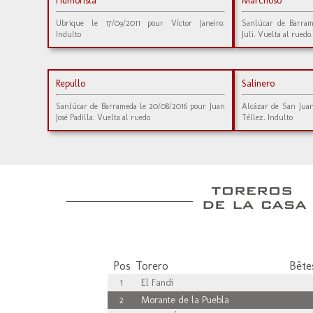
Humorista
Marchoso
Ubrique le 17/09/2011 pour Víctor Janeiro.
Sanlúcar de Barram
Indulto
Juli. Vuelta al ruedo.
Repullo
Salinero
Sanlúcar de Barrameda le 20/08/2016 pour Juan
Alcázar de San Jua
José Padilla. Vuelta al ruedo
Téllez. Indulto
Pos
Torero
Bêtes
1
El Fandi
2
Morante de la Puebla