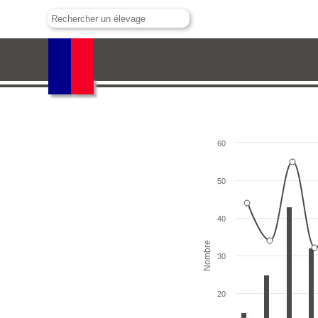
Toros de El Torero
60
50
40
Nombre
30
20