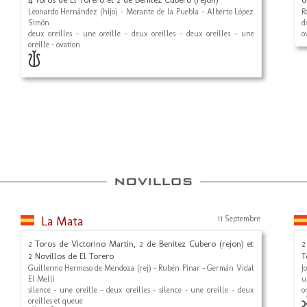
Leonardo Hernández (hijo) - Morante de la Puebla - Alberto López
R
Simón
d
deux oreilles - une oreille - deux oreilles - deux oreilles - une
o
oreille - ovation
La Mata
11 Septembre
2 Toros de Victorino Martin, 2 de Benitez Cubero (rejon) et
2
2 Novillos de El Torero
T
Guillermo Hermoso de Mendoza (rej) - Rubén Pinar - Germán Vidal
J
El Melli
u
silence - une oreille - deux oreilles - silence - une oreille - deux
o
oreilles et queue