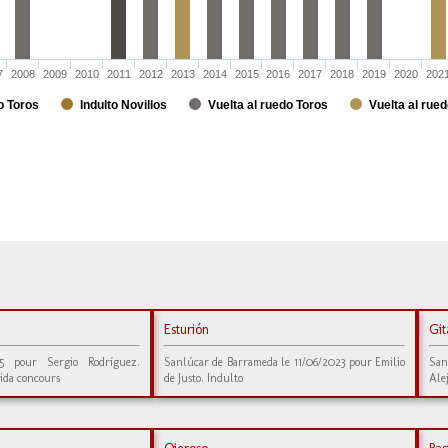
7
2008
2009
2010
2011
2012
2013
2014
2015
2016
2017
2018
2019
2020
202
o Toros
Indulto Novillos
Vuelta al ruedo Toros
Vuelta al rued
Esturión
Gi
25 pour Sergio Rodríguez.
Sanlúcar de Barrameda le 11/06/2023 pour Emilio
San
ida concours
de Justo. Indulto
Ale