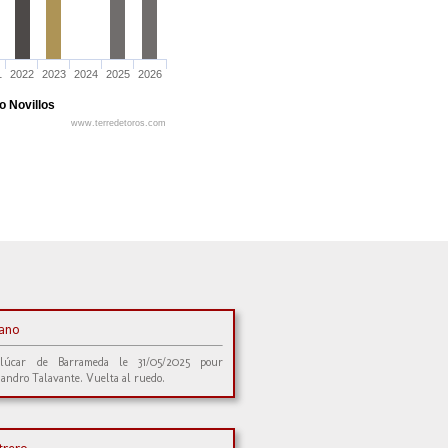
1
2022
2023
2024
2025
2026
o Novillos
www.terredetoros.com
tano
lúcar de Barrameda le 31/05/2025 pour
jandro Talavante. Vuelta al ruedo.