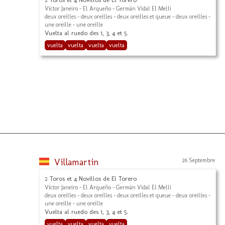
Víctor Janeiro - El Arqueño - Germán Vidal El Melli
deux oreilles - deux oreilles - deux oreilles et queue - deux oreilles -
une oreille - une oreille
Vuelta al ruedo des 1, 3, 4 et 5.
vuelta
vuelta
vuelta
vuelta
Villamartin
26 Septembre
2 Toros et 4 Novillos de El Torero
Víctor Janeiro - El Arqueño - Germán Vidal El Melli
deux oreilles - deux oreilles - deux oreilles et queue - deux oreilles -
une oreille - une oreille
Vuelta al ruedo des 1, 3, 4 et 5.
vuelta
vuelta
vuelta
vuelta