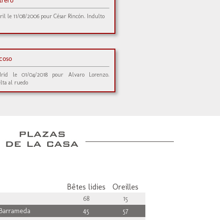
trero
ril le 11/08/2006 pour César Rincón. Indulto
coso
rid le 01/04/2018 pour Alvaro Lorenzo.
lta al ruedo
Bêtes lidies
Oreilles
68
15
Barrameda
45
57