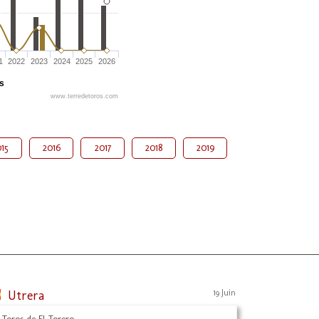
1
2022
2023
2024
2025
2026
és
www.terredetoros.com
15
2016
2017
2018
2019
Utrera
19 Juin
 Toros de El Torero