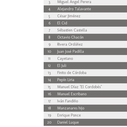
3
Miguel Ángel Perera
4
Alejandro Talavante
5
César Jiménez
6
El Cid
7
Sébastien Castella
8
Octavio Chacón
9
Rivera Ordóñez
10
Juan José Padilla
11
Cayetano
12
El Juli
13
Finito de Córdoba
14
Pepín Liria
15
Manuel Díaz "El Cordobés"
16
Manuel Escribano
17
Iván Fandiño
18
Manzanares hijo
19
Enrique Ponce
20
Daniel Luque