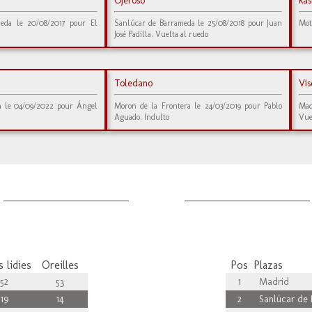
Ojeroso
Ras
eda le 20/08/2017 pour El
Sanlúcar de Barrameda le 25/08/2018 pour Juan
Mot
José Padilla. Vuelta al ruedo
Toledano
Vis
n le 04/09/2022 pour Ángel
Moron de la Frontera le 24/03/2019 pour Pablo
Mad
Aguado. Indulto
Vue
 lidies
Oreilles
Pos
Plazas
52
53
1
Madrid
19
14
2
Sanlúcar de 