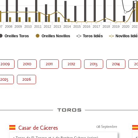
07
2008
2009
2010
2011
2012
2013
2014
2015
2016
2017
2018
2019
2020
202
Oreilles Toros
Oreilles Novillos
Toros lidiés
Novillos lidi
2009
2010
2011
2012
2013
2014
20
2025
2026
Casar de Cáceres
08 Septembre
4 Toros de El Torero et 2 de Benitez Cubero (rejon)
6