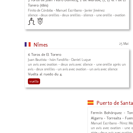
Torero (6bis)
Finito de Córdoba - Manuel Escribano - Javier Jiménez
silence - deux oreilles - deux oreilles - silence - une oreille - ovation
Nîmes
25 Mai
6 Toros de El Torero
Juan Bautista - Iván Fandiño - Daniel Luque
un avis avec ovation - deux avis avec silence - une oreille après un
avis - deux oreilles - un avis avec ovation - un avis avec silence
Vuelta al ruedo du 4.
vuelta
Puerto de Sant
Fermín Bohórquez - Torre
Algarra - Torrealta - Fue
Manuel Escribano - Pérez Mo
un avis avec ovation - une o
piste - deux avis avec ovation