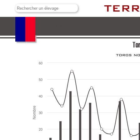
Toros de El Torero
Tor
60
50
40
Nombre
30
20