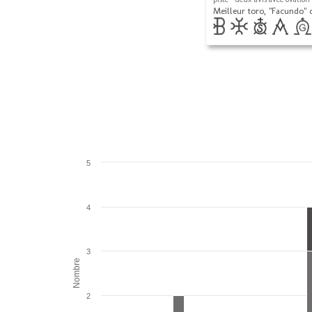
Meilleur toro, "Facundo" 
5
4
3
Nombre
2