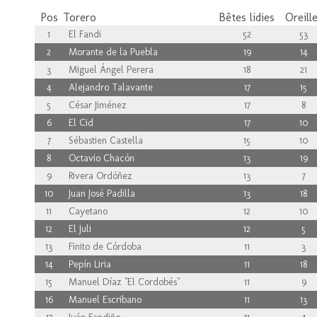
Pos
Torero
Bêtes lidies
Oreill
1
El Fandi
52
53
2
Morante de la Puebla
19
14
3
Miguel Ángel Perera
18
21
4
Alejandro Talavante
17
15
5
César Jiménez
17
8
6
El Cid
17
10
7
Sébastien Castella
15
10
8
Octavio Chacón
13
19
9
Rivera Ordóñez
13
7
10
Juan José Padilla
13
18
11
Cayetano
12
10
12
El Juli
12
5
13
Finito de Córdoba
11
3
14
Pepín Liria
11
18
15
Manuel Díaz "El Cordobés"
11
9
16
Manuel Escribano
11
13