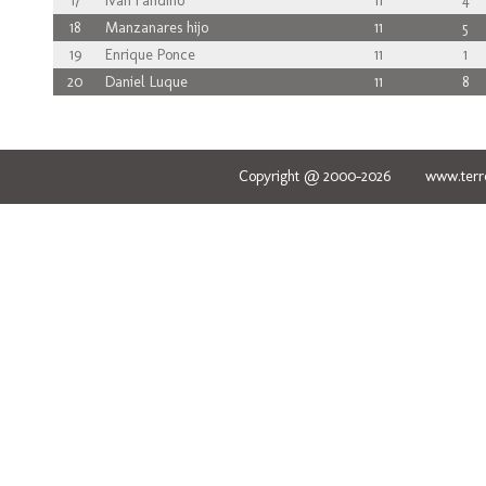
17
Iván Fandiño
11
4
18
Manzanares hijo
11
5
19
Enrique Ponce
11
1
20
Daniel Luque
11
8
Copyright @ 2000-2026 www.terred